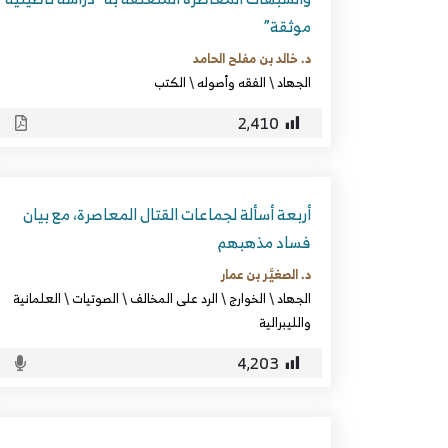
موثقة”
د. خالد بن مفلح الحامد
الجهاد
\
الفقه وأصوله
\
الكتب
2٬410
أربعة أسألة لجماعات القتال المعاصرة، مع بيان
فساد مذهبهم
د. الصغيَّر بن عمار
الجهاد
\
الخوارج
\
الرد على المخالف
\
الصوتيات
\
العلمانية
والليبرالية
4٬203