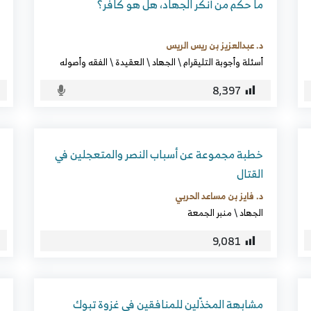
ما حكم من أنكر الجهاد، هل هو كافر؟
د. عبدالعزيز بن ريس الريس
أسئلة وأجوبة التليقرام
\
الجهاد
\
العقيدة
\
الفقه وأصوله
8٬397
خطبة مجموعة عن أسباب النصر والمتعجلين في
القتال
د. فايز بن مساعد الحربي
الجهاد
\
منبر الجمعة
9٬081
مشابهة المخذّلين للمنافقين في غزوة تبوك