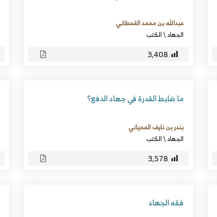
عبدالله بن محمد القحطاني
الجهاد
\
الكتب
3٬408
ما ضابط القدرة في جهاد الدفع؟
بندر بن نايف المحياني
الجهاد
\
الكتب
3٬578
فقه الجهاد