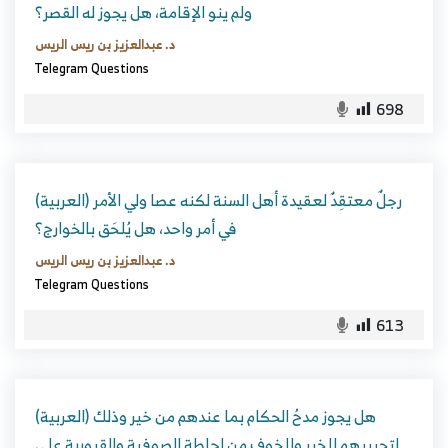
ولم ينو الإقامة، هل يجوز له القصر؟
د. عبدالعزيز بن ريس الريس
Telegram Questions
698
(العربية) رجلٌ معتقِدٌ لعقيدة أهل السنة لكنه عصا ولي الأمر
في أمر واحد، هل يُلحَق بالخوارج؟
د. عبدالعزيز بن ريس الريس
Telegram Questions
613
(العربية) هل يجوز مدحُ الحكام بما عندهم من خير وذلك
لتحبيبهم للخير وللخوف من إحاطة الصوفية والقبورية على