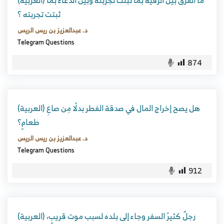
(العربية) ما الفرق بين الرقية بما ثبتت تجربته وبين الدعاء بما
ثبتت تجربته ؟
د. عبدالعزيز بن ريس الريس
Telegram Questions
874
(العربية) هل يصح إخراج المال في صدقة الفطر بدلًا مِن صاعِ
طعامٍ؟
د. عبدالعزيز بن ريس الريس
Telegram Questions
912
(العربية) رجلٌ كثيرُ السفر وجاء إلى بلده لسبب موت قريبٍ،