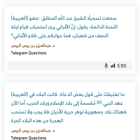
(العربية) سمعت تسجيلًا للشيخ عبد الله المطلق -عضو
اللجنة الدائمة- يقول: إنَّ الألباني يرى استحباب قيام ليلة
النصف مِن شعبان، فما جوابكم على كلام الألباني؟
د. عبدالعزيز بن ريس الريس
Telegram Questions
530
(العربية) ما تعليقك على قول بعض الدعاة: كانت البلاد في
عهد النبي ﷺ مُقسمةً إلى بلاد الإسلام وبلاد الحرب، أما الآن
فهناك بلاد جمهورية توفر حرية الأديان فلا يجب ولا تستحب
الهجرة من هذه البلاد الحرة
د. عبدالعزيز بن ريس الريس
Telegram Questions