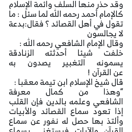
وقد حذر منها السلف وائمة الإسلام
كالإمام أحمد رحمه الله لما سئل : ما
تقول في أهل القصائد ؟ فقال:بدعة
لا يجالسون
وقال الإمام الشافعي رحمه الله :
خلفت شيئا أحدثته الزنادقة
يسمونه التغبير يصدون به
عن القرآن !
قال شيخ الإسلام ابن تيمة معقبا :
“وهذا من كمال معرفة
الشافعي وعلمه بالدين فإن القلب
إذا تعود سماع القصائد والأبيات
وألتذ بها حصل له نفور عن سماع
القرآن والآيات فيستغني بسماع