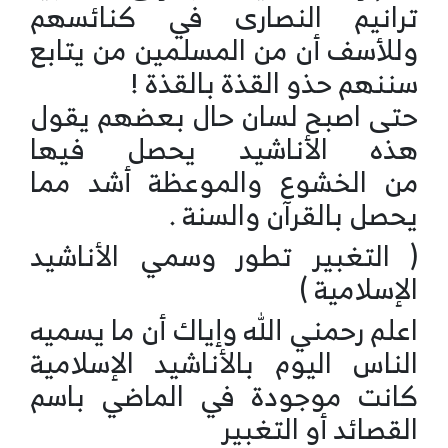
ترانيم النصارى في كنائسهم
وللأسف أن من المسلمين من يتابع
سننهم حذو القذة بالقذة !
حتى اصبح لسان حال بعضهم يقول
هذه الأناشيد يحصل فيها
من الخشوع والموعظة أشد مما
يحصل بالقرآن والسنة .
( التغبير تطور وسمي الأناشيد
الإسلامية )
اعلم رحمني الله وإياك أن ما يسميه
الناس اليوم بالأناشيد الإسلامية
كانت موجودة في الماضي باسم
القصائد أو التغبير