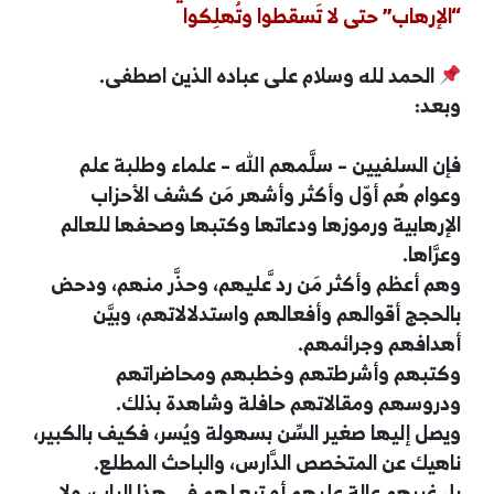
“الإرهاب” حتى لا تَسقطوا وتُهلِكوا
الحمد لله وسلام على عباده الذين اصطفى.
وبعد:
فإن السلفيين – سلَّمهم الله – علماء وطلبة علم
وعوام هُم أوّل وأكثر وأشهر مَن كشف الأحزاب
الإرهابية ورموزها ودعاتها وكتبها وصحفها للعالم
وعرَّاها.
وهم أعظم وأكثر مَن رد َّعليهم، وحذَّر منهم، ودحض
بالحجج أقوالهم وأفعالهم واستدلالاتهم، وبيَّن
أهدافهم وجرائمهم.
وكتبهم وأشرطتهم وخطبهم ومحاضراتهم
ودروسهم ومقالاتهم حافلة وشاهدة بذلك.
ويصل إليها صغير السِّن بسهولة ويُسر، فكيف بالكبير،
ناهيك عن المتخصص الدَّارس، والباحث المطلع.
بل غيرهم عالة عليهم أو تبع لهم في هذا الباب، ولا