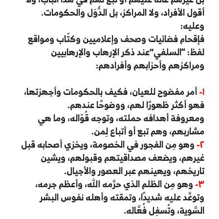
أقول الأفراد، ولا المراكز، بل الدُّوَل والحكومات.
وعليه:
فإقحام فضائيات وصحف وإعلاميين وكتّاب ومواقع
لفظ: “السلفي”عند ذكر الإرهاب والإرهابيين
ومراكزهم وأحزابهم وأفرادهم:
١-
أمر مفضوح للعيان، فكيف بالحكومات وأجهزتها،
فهو أكثر ظهورًا لهم، ووضوحًا عندهم.
ومعروفة أهدافه حملته، وتوجه قُوّاله، وما هي
مشاربهم، وهم تبع أو أتباع لِمن.
٢-
وهو مِن الفجور في الخصومة، ويخزي أصحابه قبل
غيرهم، ويضعف مصداقيتهم وقبولهم، ويشين
تاريخهم، ويهينهم عبر العصور والأجيال.
٣-
وهو مِن الظلم الذي حرَّمه الله، وأعظم جرمه،
وتوعَّد عليه شديدًا، وتمقته وأهله نفوس البشر
السَّوية، وتُسفِل فُعَّاله.