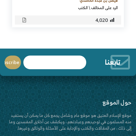
فيصل بن عبده الحاشدي
الرد على المخالف
\
الكتب
4٬020
تابعنا
حول الموقع
موقع الإسلام العتيق هو موقع عام وشامل يجمع كل ما يمكن أن يستفيد
منه المسلمون في توحيدهم وعبادتهم ، ويكشف عن أخلاق المفسدين وما
إلى ذلك ، من المقالات والكتب والإجابة على الأسئلة والوثائق وغيرها.