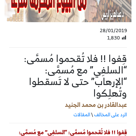
28/01/2019
1٬830
قِفوا !! فلا تُقحموا مُسمَّى:
“السلفِي” مع مُسمَّى:
“الإرهاب” حتى لا تَسقطوا
وتُهلِكوا
عبدالقادر بن محمد الجنيد
الرد على المخالف
\
المقالات
قِفوا !! فلا تُقحموا مُسمَّى: “السلفِي” مع مُسمَّى: