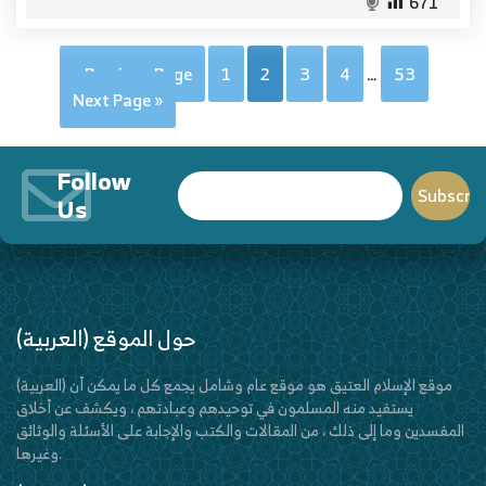
671
« Previous Page
1
2
3
4
…
53
Next Page »
Follow
Us
(العربية) حول الموقع
(العربية) موقع الإسلام العتيق هو موقع عام وشامل يجمع كل ما يمكن أن
يستفيد منه المسلمون في توحيدهم وعبادتهم ، ويكشف عن أخلاق
المفسدين وما إلى ذلك ، من المقالات والكتب والإجابة على الأسئلة والوثائق
وغيرها.