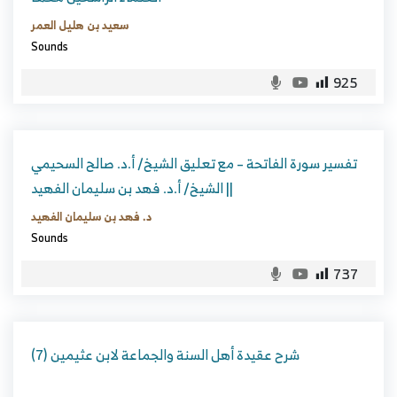
سعيد بن هليل العمر
Sounds
925
تفسير سورة الفاتحة – مع تعليق الشيخ/ أ.د. صالح السحيمي
|| الشيخ/ أ.د. فهد بن سليمان الفهيد
د. فهد بن سليمان الفهيد
Sounds
737
شرح عقيدة أهل السنة والجماعة لابن عثيمين (7)