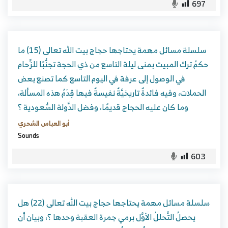
697
سلسلة مسائل مهمة يحتاجها حجاج بيت الله تعالى (15) ما
حكمُ ترك المبيت بمنى ليلة التاسع من ذي الحجة تجنُّبًا للزِّحام
في الوصول إلى عرفة في اليوم التاسع كما تصنع بعض
الحملات، وفيه فائدةٌ تاريخيَّةٌ نفيسةٌ فيها قِدَمُ هذه المسألة،
وما كان عليه الحجاج قديمًا، وفضل الدَّولة السُّعودية ؟
أبو العباس الشحري
Sounds
603
سلسلة مسائل مهمة يحتاجها حجاج بيت الله تعالى (22) هل
يحصلُ التَّحللُ الأوَّل برمي جمرة العقبة وحدها ؟، وبيان أن