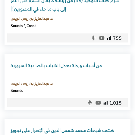
شرح كتاب التوحيد (38) من [(باب: لا يقال السلام على الله)
إلى باب ما جاء في المصورين}]
د. عبدالعزيز بن ريس الريس
Sounds
\
Creed
755
من أسباب ورطة بعض الشباب بالحدادية السرورية
د. عبدالعزيز بن ريس الريس
Sounds
1,015
كشف شبهات محمد شمس الدين في الإصرار على تجويز