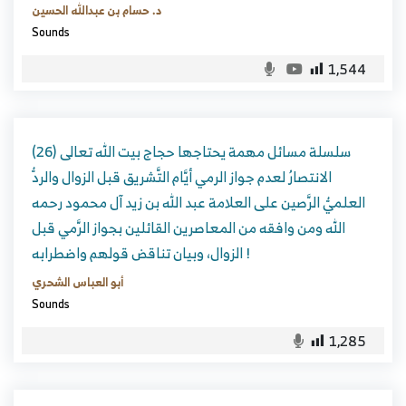
د. حسام بن عبدالله الحسين
Sounds
1,544
سلسلة مسائل مهمة يحتاجها حجاج بيت الله تعالى (26)
الانتصارُ لعدم جواز الرمي أيَّام التَّشريق قبل الزوال والردُّ
العلميُّ الرَّصين على العلامة عبد الله بن زيد آل محمود رحمه
الله ومن وافقه من المعاصرين القائلين بجواز الرَّمي قبل
الزوال، وبيان تناقض قولهم واضطرابه !
أبو العباس الشحري
Sounds
1,285