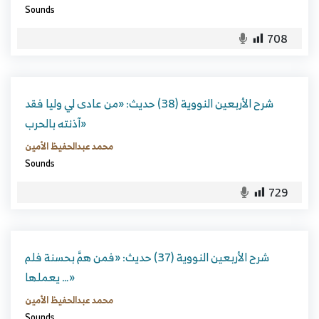
Sounds
708
شرح الأربعين النووية (38) حديث: «من عادى لي وليا فقد
آذنته بالحرب»
محمد عبدالحفيظ الأمين
Sounds
729
شرح الأربعين النووية (37) حديث: «فمن همَّ بحسنة فلم
يعملها …»
محمد عبدالحفيظ الأمين
Sounds