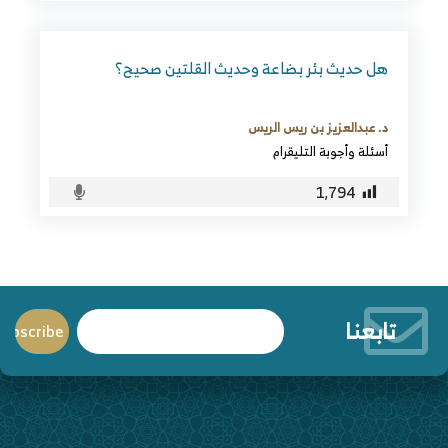
هل حديث بئر بضاعة وحديث القلتين صحيح؟
د. عبدالعزيز بن ريس الريس
أسئلة وأجوبة التليقرام
1٬794
تابعنا