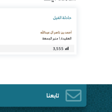
حادثة الفيل
أحمد بن ناصر آل عبدالله
العقيدة
\
منبر الجمعة
3٬555
تابعنا