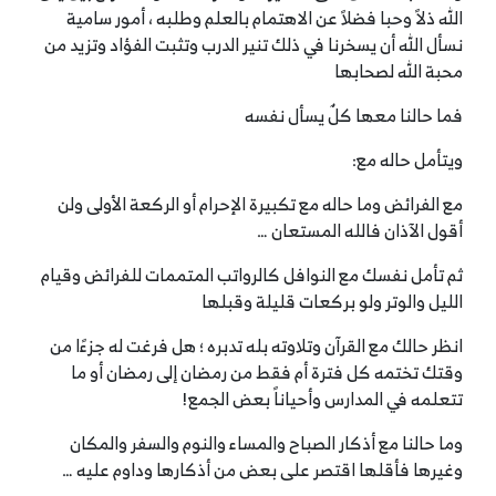
الله ذلاً وحبا فضلاً عن الاهتمام بالعلم وطلبه ، أمور سامية
نسأل الله أن يسخرنا في ذلك تنير الدرب وتثبت الفؤاد وتزيد من
محبة الله لصحابها
فما حالنا معها كلٌ يسأل نفسه
ويتأمل حاله مع:
مع الفرائض وما حاله مع تكبيرة الإحرام أو الركعة الأولى ولن
أقول الآذان فالله المستعان …
ثم تأمل نفسك مع النوافل كالرواتب المتممات للفرائض وقيام
الليل والوتر ولو بركعات قليلة وقبلها
انظر حالك مع القرآن وتلاوته بله تدبره ؛ هل فرغت له جزءًا من
وقتك تختمه كل فترة أم فقط من رمضان إلى رمضان أو ما
تتعلمه في المدارس وأحياناً بعض الجمع!
وما حالنا مع أذكار الصباح والمساء والنوم والسفر والمكان
وغيرها فأقلها اقتصر على بعض من أذكارها وداوم عليه …