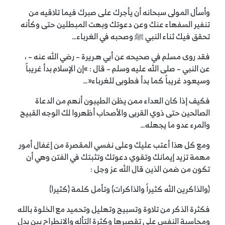
وأسأل المولى سبحانه أن يأجرك على صبرك فيما تلاقيه من
تنفير السفهاء عنك وعن دعوتك وبهت المبطلين حتى وكأنه
تحقق فيك ثناء النبي ﷺ وصحبه في الغرباء…
فقد روى مسلم في صحيحه عن أبي هـريرة – رضي الله عنه – ،
عن النبي – صلى الله عليه وسلم – قال : »إن الإسلام بدأ غريباً
وسيعود غريباً كما بدأ فطوبى للغرباء«…
فكيف إذا كان العداء ممن يظن الطيبون أنهم من الدعاة
الصالحين حتى ذوي القربى والأصحاب أظهروا لك الوجه القبيح
والمرء عدو ما يجهله…
ومع كل هذا أعتب عليك وعلى نفسي المقصرة من إغفال أمور
مهمة تزيد إيمانك وتقوي دعوتك وتثبتك في الفتن وهي أن
تكون من ضمن الذين قال الله عز وجل :
﴿والذاكرين الله كثيراً والذاكرات﴾ وتأمل كلمة ﴿كثيرا﴾
فكثرة الذكر من تلاوة وتسبيح وتهليل وتحميد مع الخلوة بالله
ومحاسبة النفس على تقصيرها وكثرة التأله والانطراح بين يدل