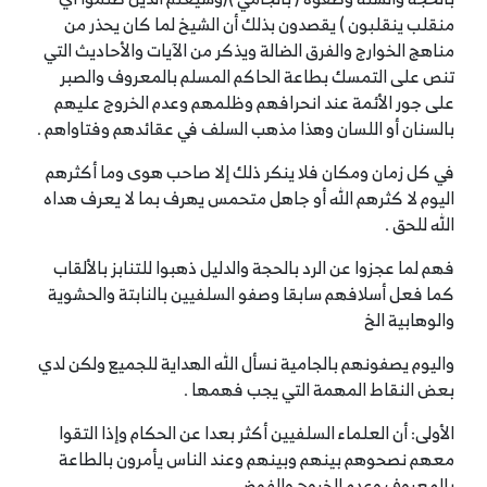
منقلب ينقلبون ) يقصدون بذلك أن الشيخ لما كان يحذر من
مناهج الخوارج والفرق الضالة ويذكر من الآيات والأحاديث التي
تنص على التمسك بطاعة الحاكم المسلم بالمعروف والصبر
على جور الأئمة عند انحرافهم وظلمهم وعدم الخروج عليهم
بالسنان أو اللسان وهذا مذهب السلف في عقائدهم وفتاواهم .
في كل زمان ومكان فلا ينكر ذلك إلا صاحب هوى وما أكثرهم
اليوم لا كثرهم الله أو جاهل متحمس يهرف بما لا يعرف هداه
الله للحق .
فهم لما عجزوا عن الرد بالحجة والدليل ذهبوا للتنابز بالألقاب
كما فعل أسلافهم سابقا وصفو السلفيين بالنابتة والحشوية
والوهابية الخ
واليوم يصفونهم بالجامية نسأل الله الهداية للجميع ولكن لدي
بعض النقاط المهمة التي يجب فهمها .
الأولى: أن العلماء السلفيين أكثر بعدا عن الحكام وإذا التقوا
معهم نصحوهم بينهم وبينهم وعند الناس يأمرون بالطاعة
بالمعروف وعدم الخروج والفوضى .