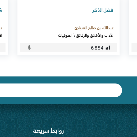
فضل الذكر
شرح
عبدالله بن صالح العبيلان
د.
الآداب والأخلاق والرقائق
\
الصوتيات
ال
6٬854
روابط سريعة