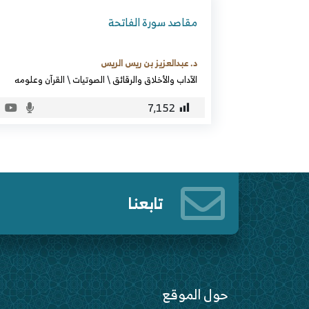
مقاصد سورة الفاتحة
د. عبدالعزيز بن ريس الريس
الآداب والأخلاق والرقائق
\
الصوتيات
\
القرآن وعلومه
7٬152
تابعنا
حول الموقع