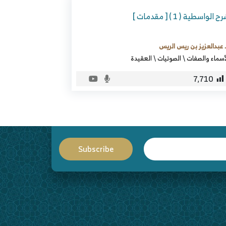
 الواسطية ( 1 ) [ مقدمات ]
 عبدالعزيز بن ريس الريس
أسماء والصفات
\
الصوتيات
\
العقيدة
7٬710