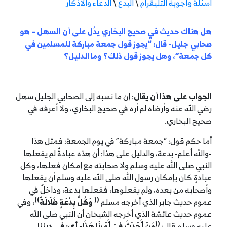
أسئلة وأجوبة التليقرام
\
البدع
\
الدعاء والأذكار
هل هناك حديث في صحيح البخاري يدُل على أن السهل – هو
صحابي جليل- قال: “يجوز قول جمعة مباركة للمسلمين في
كل جمعة”، وهل يجوز قول ذلك؟ وما الدليل؟
الجواب على هذا أن يقال
: إن ما نسبه إلى الصحابي الجليل سهل
رضي الله عنه وأرضاه لم أره في صحيح البخاري، ولا أعرفه في
صحيح البخاري.
أما حكم قول: “جمعة مباركة” في يوم الجمعة: فمثل هذا
-والله أعلم- بدعة، والدليل على هذا: أن هذه عبادةٌ لم يفعلها
النبي صلى الله عليه وسلم ولا صحابته مع إمكان فعلها، وكل
عبادةٍ كان بإمكان رسول الله صلى الله عليه وسلم أن يفعلها
وأصحابه من بعده، ولم يفعلوها، ففعلها بدعة، وداخلٌ في
))
((
عموم حديث جابر الذي أخرجه مسلم
وَكُلُّ بِدْعَةٍ ضَلَالَةٌ
، وفي
عموم حديث عائشة الذي أخرجه الشيخان أن النبي صلى الله
((
عليه وسلم قال:
مَنْ
أَحْدَثَ
فِيْ
أَمْرِنَا
هَذَا- أي: في ديننا