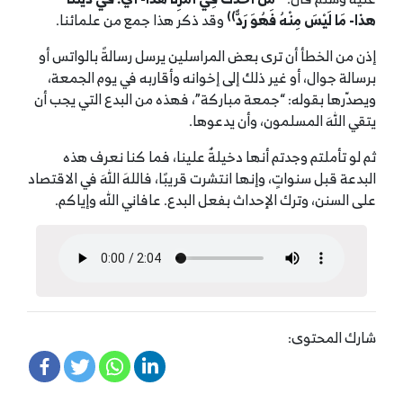
))
هذا-
مَا لَيْسَ مِنْهُ فَهُوَ رَدٌّ
وقد ذكر هذا جمع من علمائنا.
إذن من الخطأ أن ترى بعض المراسلين يرسل رسالةً بالواتس أو
برسالة جوال، أو غير ذلك إلى إخوانه وأقاربه في يوم الجمعة،
ويصدّرها بقوله: “جمعة مباركة”، فهذه من البدع التي يجب أن
يتقي اللهَ المسلمون، وأن يدعوها.
ثم لو تأملتم وجدتم أنها دخيلةٌ علينا، فما كنا نعرف هذه
البدعة قبل سنواتٍ، وإنها انتشرت قريبًا، فاللهَ اللهَ في الاقتصاد
على السنن، وترك الإحداث بفعل البدع. عافاني الله وإياكم.
شارك المحتوى: