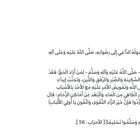
وَرَسُولُهُ الدَّاعِي إِلَى رِضْوانِهِ، صَلَّى اللهُ عَليْهِ وَعَلَى آلِهِ
صَلَّى اللَّهُ عَلَيْهِ وَآلِهِ وَسَلَّمَ – لِمَنْ أَرَادَ الْحَجَّ؛ فَقَدْ
َّكِينَةِ وَالصَّبْرِ وَالرِّفْقِ وَاللِّينِ، وَتَجَنُّبُ إِيذَاءِ
للَّهِ وَتَفْوِيضُ الأَمْرِ عَلَيْهِ مَعَ الأَخْذِ بِالأَسْبَابِ
 الْكَافِي مِنَ الْمَاءِ، وَالْبُعْدِ عَنْ أَمَاكِنِ الزِّحَامِ ؛ قَالَ
ا فَإِنَّ خَيْرَ الزَّادِ التَّقْوَى وَاتَّقُونِ يَا أُولِي الأَلْبَابِ﴾
هِ وَسَلِّمُوا تَسْلِيمًا﴾ [ الأحزاب : 56 ].