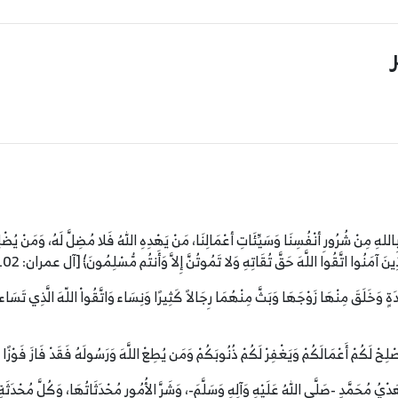
 بِاللهِ مِنْ شُرُورِ أنْفُسِنَا وَسَيِّئَاتِ أعْمَالِنَا، مَنْ يَهْدِهِ اللهُ فَلا مُضِلَّ لَهُ، وَمَنْ يُضْلِل
ذِينَ آمَنُوا اتَّقُوا اللَّهَ حَقَّ تُقَاتِهِ وَلا تَمُوتُنَّ إِلاَّ وَأَنتُم مُّسْلِمُونَ﴾ [آل عمران: 102].
ِدَةٍ وَخَلَقَ مِنْهَا زَوْجَهَا وَبَثَّ مِنْهُمَا رِجَالاً كَثِيرًا وَنِسَاء وَاتَّقُواْ اللّهَ الَّذِي تَسَا
ُصْلِحْ لَكُمْ أَعْمَالَكُمْ وَيَغْفِرْ لَكُمْ ذُنُوبَكُمْ وَمَن يُطِعْ اللَّهَ وَرَسُولَهُ فَقَدْ فَازَ فَوْزًا 
يُ مُحَمَّدٍ -صَلَّى اللهُ عَلَيْهِ وَآلِهِ وَسَلَّمَ-، وَشَرَّ الأُمُورِ مُحْدَثَاتُهَا، وَكُلَّ مُحْدَثَةٍ 