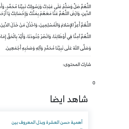
اللَّهُمَّ صَلِّ وَسَلِّمْ عَلَى عَبْدِكَ وَرَسُولِكَ نَبِيِّنَا مُحَمَّدٍ، وَ
الدِّينِ، وَارْضَ اللَّهُمَّ عَنَّا مَعَهُمْ بِمَنِّكَ وَإِحْسَانِكَ يَا أَرْحَ
اللَّهُمَّ أَعِزَّ الإِسْلامَ وَالْمُسْلِمِينَ، وَاخْذُلْ مَنْ خَذَلَ الدِّينَ،
اللَّهُمَّ آمِنَّا فِي أَوْطَانِنَا، وَانْصُرْ جُنُودَنَا، وَأَيِّدْ بِالْحَقِّ إِم
وَصَلَّى اللهُ عَلَى نَبِيِّنَا مُحَمَّدٍ وَآلِهِ وَصَحْبِهِ أَجْمَعِينَ.
شارك المحتوى:
0
شاهد ايضا
أهمية حسن العشرة وبذل المعروف بين