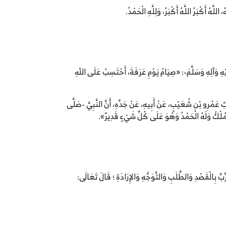
للَّهُ أَكْبَرُ اللَّهُ أَكْبَرُ، وَلِلَّهِ الْحَمْدُ.
يْهِ وَآلِهِ وَسَلَّمَ-: «صِيَامُ يَوْمِ عَرَفَةَ، أَحْتَسِبُ عَلَى اللهِ
ِيثِ عَمْرِو بْنِ شُعَيْبٍ، عَنْ أَبِيهِ، عَنْ جَدِّهِ، أَنَّ النَّبِيَّ -صَلَّى
هُ الْمُلْكُ وَلَهُ الْحَمْدُ وَهُوَ عَلَى كُلِّ شَيْءٍ قَدِيرٌ».
ِّ بِالْقَصْدِ وَالطَّلَبِ وَالتَّوَجُّهِ وَالإِرَادَةِ ؛ قَالَ تَعَالَى: