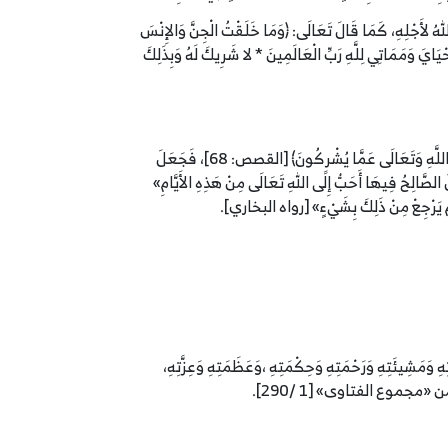
للهُ لأَجْلِهِ، كَمَا قَالَ تَعَالَى: ﴿وَمَا خَلَقْتُ الْجِنَّ وَالإِنْسَ
ُكِي وَمَحْيَايَ وَمَمَاتِي لِلَّهِ رَبِّ الْعَالَمِينَ * لا شَرِيكَ لَهُ وَبِذَلِكَ
اخْتِيَارُهُ وَاصْطِفَاؤُهُ لِهَذِهِ الأَيَّامِ ،وَجَعْلُهَا أَفْضَلَ أَيَّامِ السَّنَةِ عَلَى الإِطْلاَقِ، ﴿وَرَبُّكَ يَخْلُقُ مَا يَشَاءُ وَيَخْتَارُ مَا كَانَ لَهُمُ الْخِيَرَةُ سُبْحَانَ اللَّهِ وَتَعَالَى عَمَّا يُشْرِكُونَ﴾ [القصص: 68]، فَجَعَلَ
ُ الصَّالِحُ فِيهَا أَحَبُّ إِلَى اللهِ تَعَالَى مِنْ هَذِهِ الأَيَّامِ»
فَلَمْ يَرْجِعْ مِنْ ذَلِكَ بِشَيْءٍ» [رواه البخاري].
َتِهِ وَمَشِيئَتِهِ وَرَحْمَتِهِ وَحِكْمَتِهِ ،وَعَظَمَتِهِ وَعِزَّتِهِ،
هى من «مجموع الفتاوى» [1 /290].