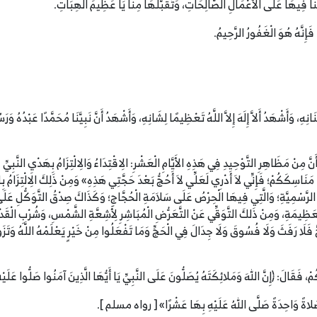
َأَعِنَّا فِيهَا عَلَى الأَعْمَالِ الصَّالِحَاتِ، وَتَقَبَّلْهَا مِنَّا يَا عَظِيمَ الْهِبَاتِ.
إِنَّهُ هُوَ الْغَفُورُ الرَّحِيمُ.
هِ، وَأَشْهَدُ أَلاَّ إِلَهَ إِلاَّ اللَّهُ تَعْظِيمًا لِشَانِهِ، وَأَشْهَدُ أَنَّ نَبِيَّنَا مُحَمَّدًا عَبْدُهُ 
َّ مِنْ مَظَاهِرِ التَّوْحِيدِ فِي هَذِهِ الأَيَّامِ الْعَشْرِ: الِاقْتِدَاءُ وَالِالْتِزَامُ بِهَدْيِ النَّبِيِّ – 
نَاسِكَكُمْ؛ فَإِنِّي لاَ أَدْرِي لَعَلِّي لاَ أَحُجُّ بَعْدَ حَجَّتِي هَذِهِ» وَمِنْ ذَلِكَ الِالْتِزَامُ بِالس
لرَّسْمِيَّةِ؛ وَالَّتِي فِيهَا الْحِرْصُ عَلَى سَلاَمَةِ الْحُجَّاجِ؛ وَكَذَاكَ صِدْقُ التَّوَكُّلِ عَلَى ا
َظِيمَةِ، وَمِنْ ذَلكَ التَّوَقِّي عَنْ التَّعَرُّضِ الْمُبَاشِرِ لِأَشِعَّةِ الشَّمْسِ، وَشُرْبِ الْقَدْرِ
ا رَفَثَ وَلَا فُسُوقَ وَلَا جِدَالَ فِي الْحَجِّ وَمَا تَفْعَلُوا مِنْ خَيْرٍ يَعْلَمْهُ اللَّهُ وَتَزَوَّدُو
ْ، فَقَالَ: ﴿إِنَّ اللهَ وَمَلائِكَتَهُ يُصَلُّونَ عَلَى النَّبِيِّ يَا أَيُّهَا الَّذِينَ آمَنُوا صَلُّوا عَلَيْ
َّ صَلاةً وَاحِدَةً صَلَّى اللهُ عَلَيْهِ بِهَا عَشْرًا» [ رواه مسلم ].