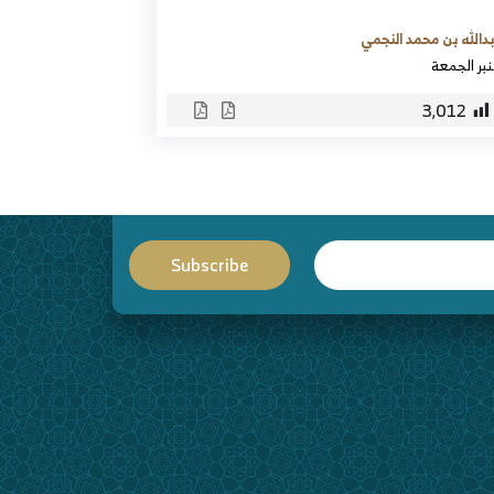
دالله بن محمد النجمي
بر الجمعة
3٬012