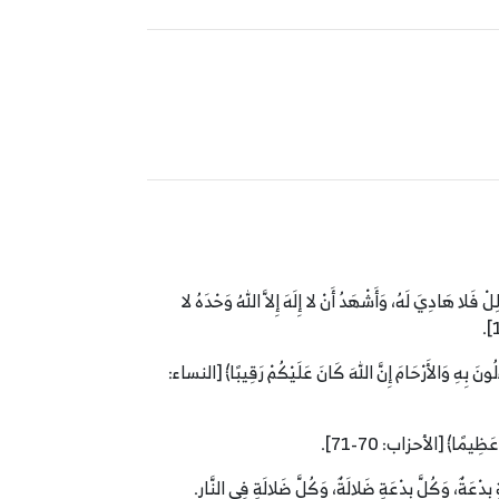
ْ فَلا هَادِيَ لَهُ، وَأَشْهَدُ أَنْ لا إِلَهَ إِلاَّ اللهُ وَحْدَهُ لا
ءلُونَ بِهِ وَالأَرْحَامَ إِنَّ اللهَ كَانَ عَلَيْكُمْ رَقِيبًا﴾ [النساء:
عَظِيمًا﴾ [الأحزاب: 70-71].
بِدْعَةٌ، وَكُلَّ بِدْعَةٍ ضَلالَةٌ، وَكُلَّ ضَلالَةٍ فِي النَّارِ.