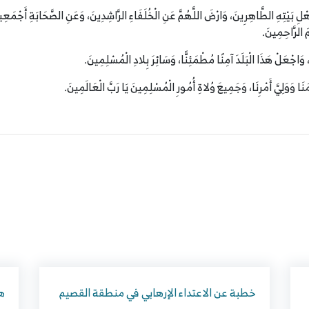
أَهْلِ بَيْتِهِ الطَّاهِرِينَ، وَارْضَ اللَّهُمَّ عَنِ الْخُلَفَاءِ الرَّاشِدِينَ، وَعَنِ الصَّحَابَةِ أَجْمَعِ
مَ الرَّاحِمِينَ.
 وَاجْعَلْ هَذَا الْبَلَدَ آمِنًا مُطْمَئِنًّا، وَسَائِرَ بِلادِ الْمُسْلِمِينَ.
َامَنَا وَوَلِيَّ أَمْرِنَا، وَجَمِيعَ وُلاةِ أُمُورِ الْمُسْلِمِينَ يَا رَبَّ الْعَالَمِينَ.
خطبة عن الاعتداء الإرهابي في منطقة القصيم
هي