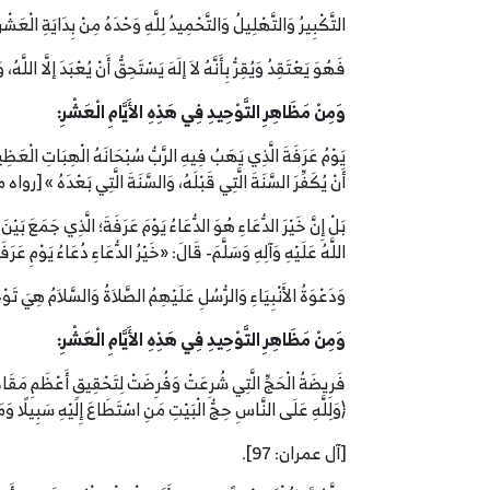
التَّكْبِيرُ وَالتَّهْلِيلُ وَالتَّحْمِيدُ لِلَّهِ وَحْدَهُ مِنْ بِدَايَةِ الْعَشْرِ إِ
فَهُوَ يَعْتَقِدُ وَيُقِرُّ بِأَنَّهُ لاَ إلَهَ يَسْتَحِقُّ أَنْ يُعْبَدَ إلَّا اللَّه
وَمِنْ مَظَاهِرِ التَّوْحِيدِ فِي هَذِهِ الأَيَّامِ الْعَشْرِ:
يَوْمُ عَرَفَةَ الَّذِي يَهَبُ فِيهِ الرَّبُّ سُبْحَانَهُ الْهِبَاتِ الْعَظِيم
أَنْ يُكَفِّرَ السَّنَةَ الَّتِي قَبْلَهُ، وَالسَّنَةَ الَّتِي بَعْدَهُ » [رو
بَلْ إِنَّ خَيْرَ الدُّعَاءِ هُوَ الدُّعَاءُ يَوْمَ عَرَفَةَ؛ الَّذِي جَمَعَ بَيْ
اللَّهُ عَلَيْهِ وَآلِهِ وَسَلَّمَ- قَالَ: «خَيْرُ الدُّعَاءِ دُعَاءُ يَوْمِ عَرَف
وَدَعْوَةُ الأَنْبِيَاءِ وَالرُّسُلِ عَلَيْهِمُ الصَّلاَةُ وَالسَّلاَمُ هِيَ تَوْح
وَمِنْ مَظَاهِرِ التَّوْحِيدِ فِي هَذِهِ الأَيَّامِ الْعَشْرِ:
فَرِيضَةُ الْحَجِّ الَّتِي شُرِعَتْ وَفُرِضَتْ لِتَحْقِيقِ أَعْظَمِ مَقَاصِدِ ا
﴿وَلِلَّهِ عَلَى النَّاسِ حِجُّ الْبَيْتِ مَنِ اسْتَطَاعَ إِلَيْهِ سَبِيلًا وَمَ
[آل عمران: 97].