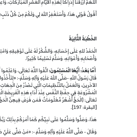
اللَّهُمَّ ارْزُقْنَا إِدْرِاكًا لِهَذِهِ الأَيَّامِ الْعَشْرِ الْمُبَارَكَاتِ، و
أَقُولُ قَوْلِي هَذَا، وَأَسْتَغْفِرُ اللهَ لِي وَلَكُمْ مِنْ كُلِّ ذَنْبٍ؛ فَ
الخُطْبَةُ الثَّانِيَةُ
الْحَمْدُ للهِ عَلَى إِحْسَانِهِ، وَالشُّكْرُ لَهُ عَلَى تَوْفِيقِهِ وَامْتِنَانِ
وَأَصْحَابِهِ وَأَعْوَانِهِ، وَسَلَّمَ تَسْلِيمًا كَثِيرًا.
أَمَّا بَعْدُ: أَيُّهَا الْمُسْلِمُونَ:
اتَّقُوا اللَّهَ تَعَالَى، وَاعْلَمُوا أَن
قَالَ رَسُولُ اللهِ -صَلَّى اللهُ عَلَيْهِ وَآلِهِ وَسَلَّمَ-: «لِتَأْخُذُوا مَ
الآخَرِينَ، وَالْعَمَلُ بِالتَّنْظِيمَاتِ الَّتِي تَصْدُرُ مِنَ الْجِهَاتِ ا
الْمَشْرُوعَةِ فِي حِفْظِ النَّفْسِ عِنْدَ أَدَاءِ هَذِهِ الْفَرِيِضَةِ الْع
تَعَالَى: ﴿الْحَجُّ أَشْهُرٌ مَّعْلُومَاتٌ فَمَن فَرَضَ فِيهِنَّ الْحَجَّ فَلَ
[البقرة: 197].
هَذَا، وَصَلُّوا وَسَلِّمُوا عَلَى نَبِيِّكُم كَمَا أَمَرَكُمْ بِذَلِكَ رَبُّكُم
وَقَالَ ‏- صَلَّى اللَّهُ عَلَيْهِ وَآلِهِ وَسَلَّمَ -: «مَنْ صَلَّى عَلَي