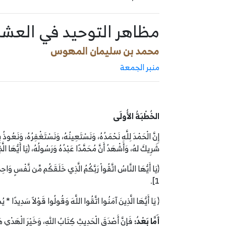
مظاهر التوحيد في العشر
محمد بن سليمان المهوس
منبر الجمعة
الخُطْبَةُ الأُولَى
إِنَّ الْحَمْدَ لِلَّهِ نَحْمَدُهُ، وَنَسْتَعِينُهُ، وَنَسْتَغْفِرُهُ، وَنَعُوذُ
شَرِيكَ لهُ، وَأَشْهَدُ أَنَّ مُحَمَّدًا عَبْدُهُ وَرَسُولُهُ، ﴿يَا أَيُّهَا الَّ
﴿يَا أَيُّهَا النَّاسُ اتَّقُواْ رَبَّكُمُ الَّذِي خَلَقَكُم مِّن نَّفْسٍ وَاح
1].
﴿ يَا أَيُّهَا الَّذِينَ آمَنُوا اتَّقُوا اللَّهَ وَقُولُوا قَوْلاً سَدِيدًا * ي
أَمَّا بَعْدُ:
فَإِنَّ أَصْدَقَ الْحَدِيثِ كِتَابُ اللهِ، وَخَيْرَ الْهَدْيِ هَدْ