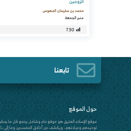
الزوجين
محمد بن سليمان المهوس
منبر الجمعة
730
تابعنا
حول الموقع
موقع الإسلام العتيق هو موقع عام وشامل يجمع كل ما يمكن
توحيدهم وعبادتهم ، ويكشف عن أخلاق المفسدين وما إلى ذلك