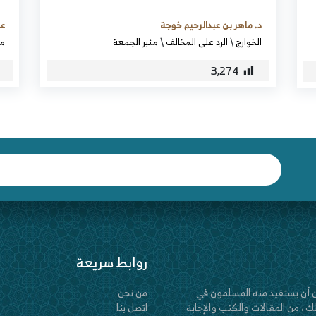
د. ماهر بن عبدالرحيم خوجة
عب
الخوارج
\
الرد على المخالف
\
منبر الجمعة
من
3٬274
روابط سريعة
 أن يستفيد منه المسلمون في
من نحن
 ، من المقالات والكتب والإجابة
اتصل بنا