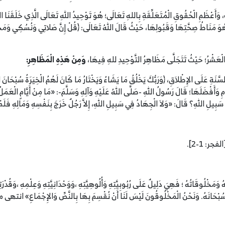
 وَأَعْظَمِ الْحُقُوقِ الْمُتَعَلِّقَةِ بِاللهِ تَعَالَى؛ هُوَ تَوْحِيدُ اللهِ تَعَالَى الَّذِي خَلَقَنَا ا
يِ يُلاَزِمُ كُلَّ عِبَادَةٍ، وَهُوَ مَنَاطُ صِحَّتِهَا وَقَبُولِهَا، حَيْثُ قَالَ اللهُ تَعَالَى: ﴿قُلْ إِنَّ صَلاتِي وَنُس
مُ الْعَشْرُ؛ حَيْثُ تَتَجَلَّى مَظَاهِرُ التَّوْحِيدِ للهِ فِيهَا،
وَمِنْ هَذِهِ الْمَظَاهِرِ:
َّامِ وَأَفْضَلَهَا؛ قَالَ رَسُولُ اللهِ -صَلَّى اللهُ عَلَيْهِ وَآلِهِ وَسَلَّمَ-: «مَا مِنْ أَيَّامٍ الْعَمَل
فِي سَبِيلِ اللهِ؟ قَالَ: «وَلاَ الْجِهَادُ فِي سَبِيلِ اللهِ، إِلاَّ رَجُلٌ خَرَجَ بِنَفْسِهِ وَمَالِهِ 
فجر: 1-2].
هُ وَمَخْلُوقَاتُهُ ؛ فَهِيَ دَلِيلٌ عَلَى رُبُوبِيَّتِهِ وَأُلُوهِيَّتِهِ ،وَوَحْدَانِيَّتِهِ وَعِلْمِهِ ،وَقُدْر
ُ سُبْحَانَهُ. وَنَحْنُ الْمَخْلُوقُونَ لَيْسَ لَنَا أَنْ نُقْسِمَ بِهَا بِالنَّصِّ وَالإِجْمَاعِ» انت