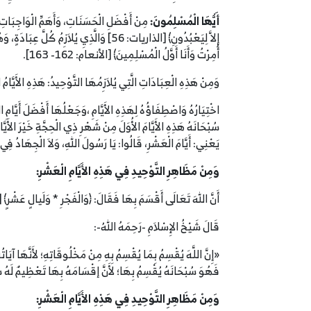
أَيُّهَا الْمُسْلِمُونَ:
مِنْ أَفْضَلِ الْحَسَنَاتِ، وَأَهَمِّ الْوَاجِبَاتِ،
إِلاَّ لِيَعْبُدُونِ﴾ [الذاريات: 56] وَالَّذِ
أُمِرْتُ وَأَنَا أَوَّلُ الْمُسْلِمِينَ﴾ [الأنعام: 162- 163].
وَمِنْ هَذِهِ الْعِبَادَاتِ الَّتِي يُلاَزِمُهَا التَّوْحِيدُ: هَذِهِ الأَيَّا
سُبْحَانَهُ هَذِهِ الأَيَّامَ الأُوَلَ مِنْ شَهْرِ ذِي الْحِجَّةِ خَيْرَ الأَي
يَعْنِي: أَيَّامَ الْعَشْرِ، قَالُوا: يَا رَسُولَ اللهِ، وَلاَ الْجِهَادُ 
وَمِنْ مَظَاهِرِ التَّوْحِيدِ فِي هَذِهِ الأَيَّامِ الْعَشْرِ:
أَنَّ اللهَ تَعَالَى أَقْسَمَ بِهَا فَقَالَ: ﴿وَالْفَجْرِ * وَلَيالٍ عَشْرٍ﴾ [ال
قَالَ شَيْخُ الإِسْلاَمِ -رَحِمَهُ اللهُ-:
«إِنَّ اللَّهَ يُقْسِمُ بِمَا يُقْسِمُ بِهِ مِنْ مَخْلُوقَاتِهِ؛ لأَنَّهَا آيَاتُ
فَهُوَ سُبْحَانَهُ يُقْسِمُ بِهَا؛ لأَنَّ إقْسَامَهُ بِهَا تَعْظِيمٌ لَه
وَمِنْ مَظَاهِرِ التَّوْحِيدِ فِي هَذِهِ الأَيَّامِ الْعَشْرِ: