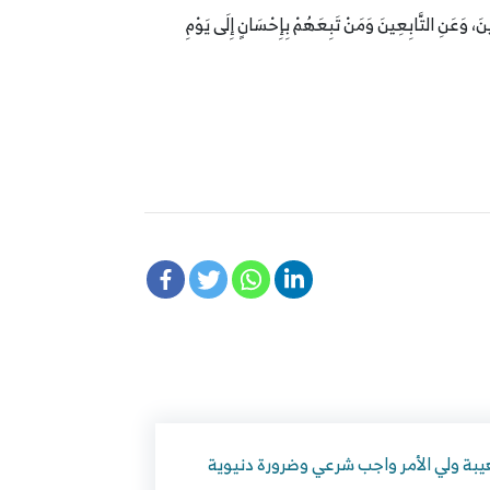
ينَ، وَعَنِ التَّابِعِينَ وَمَنْ تَبِعَهُمْ بِإِحْسَانٍ إِلَى يَوْمِ
بة ولي الأمر واجب شرعي وضرورة دنيوية