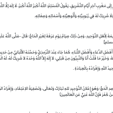
لَى مَغْرِبِ آخِرِ أَيَّامِ التَّشْرِيقِ، يَقُولُ الْمُسْلِمُ: اللَّهُ أَكْبَرُ اللَّهُ أَكْبَرُ، لَا إلَهَ إلَّا اللَّهُ، ا
ُ، وَلَا شَرِيكَ لَهُ فِي رُبُوبِيَّتِهِ وَأُلُوهِيَّتِهِ وَأَسْمَائِهِ وَصِفَاتِهِ.
َةَ لِأَهْلِ التَّوْحِيدِ، وَمِنْ ذَلِكَ صِيَامُ يَوْمِ عَرَفَةَ لِغَيْرِ الْحَاجِّ؛ قَالَ -صَلَّى اللَّهُ عَلَ
اه مسلم]
نَ أَفْضَلِ الدُّعَاءِ وَأَفْضَلِ الثَّنَاءِ، كَمَا جَاءَ عِنْدَ التِّرْمِذِيِّ وَحَسَّنَهُ الأَلْبَانِيُّ مِنْ حَد
َةَ، وَخَيْرُ مَا قُلْتُ أَنَا وَالنَّبِيُّونَ مِنْ قَبْلِي: لاَ إِلَهَ إِلاَّ اللَّهُ وَحْدَهُ لاَ شَرِيكَ لَهُ، لَ
ِيدُ اللهِ وَإِفْرَادُهُ بِالْعِبَادَةِ .
لْحَجِّ؛ وَهُوَ إِعْلاَنُ التَّوْحِيدِ للهِ تَبَارَكَ وَتَعَالَى، وَتَصْفِيَةُ الاِعْتِقَادِ، وَإِفْرَادُ الرَّب
نْ كَفَرَ فَإِنَّ اللَّهَ غَنِيٌّ عَنِ الْعَالَمِينَ﴾