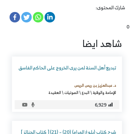
شارك المحتوى:
0
شاهد ايضا
تبديع أهل السنة لمن يرى الخروج على الحاكم الفاسق
د. عبدالعزيز بن ريس الريس
الإمامة والولاية
\
البدع
\
الصوتيات
\
العقيدة
6٬929
شرح كتاب (بلوغ المرام) (20) – (21) [ كتاب الجنائز ]