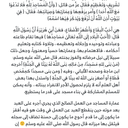
تَشْرِيفٍ وَتَعْظِيْمِ فَقَالَ عزَّ من قائل: ( وَأَنََّ الْمَسَاجِدَ لِلَّهِ فَلا تَدْعُوَا
مَعَ الْلَّهِ أَحَدا ) وأمر بِرَفْعِهَا وَعِمَارَتِهَا وَصِيَانَتِهَا، فَقَالَ: ( فِيْ
بُيُوْتٍ أَذِنَ الْلَّهُ أَنْ تُرْفَعَ وَيُذكَرَ فِيْهَا اسْمُهُ)
هِيَ أَحَبُّ الْبِقَاعِ وَأَطْهَرُ الأَصْقَاعِ، فعَنْ أَبِيْ هُرَيْرَةََ أَنََّ رَسُوْلَ الْلَّهِ
قَالَ: ((أُحَبُّ الْبِلادِ إِلَىَ الْلَّهِ تَعَالَىْ مَسَاجِدُهَا ) فيها تقام طاعته
وعبادته وتوحيده وإجلاله وتعظيمه ، وتلاوة كتابه وتعليم
أحكامه ، فالاهتمام بها، وعمارتها حسياً ومعنوياً، وجعل ذلك
سبيلاً إلى نيل مرضاته والفوز بجنته, قال صلى الله عليه وسلم:
(مَنْ بَنَى ِللهِ مَسْجِدًا، مِنْ مَالِهِ، بَنَى اللَّهُ لَهُ بَيْتًا فِي الْجَنَّةِ) أخرجه
ابن ماجة وصححه الألباني ، وفيه ( ومن بنى مسجدًا كمِفْحَصِ
قَطَاةٍ أو أصغرَ بنى اللهُ له بيتًا في الجنَّةِ ) واستدل بهذا بعض
أهل العلم أنه لا يلزم لحصول الأجر الانفراد ببنائه ، وأنه يمكن
للمسلم المشاركة في بناء مسجد على قدر ما يستطيع،
عمارة المساجد من العمل الصالح الذي يجري أجره على العبد
بعد موته حين ينقطع العبد عن العمل في وقت هو فيه أفقرَ
ما يكون إلى ما قدم أحوج ما يكون إلى حسنة تضاف إلى سجله
فيثقل بها ميزانه قال رسول الله صلى الله عليه وسلم
إن