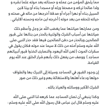
مما يلحق المؤمن من عمله و حسناته بعد موته علما نشره و
ولدا صالحا تركه و مصحفا ورثه أو مسجدا بناه أو بيتا لابن
السبيل بناه أو نهرا أجراه أو صدقة أخرجها من ماله في صحته و
حياته تلحقه من بعد موته ) أخرجه ابن ماجه وحسنه الالباني .
ومن عمارتها صيانتها عما يغضب الله عز وجل وأعظم ذلك
صيانتها عن أسباب الشرك والوثنية بالحذر من بنائها على قبور
الصالحين وبالحذر من دفن الصالحين فيها فقد حذر النبي صلى
الله عليه وسلم أمته من ذلك لا سيما عند موته فكان يقول في
سكرات الموت ( لعن الله اليهود والنصارى اتخذوا قبور أنبيائهم
مساجد ) ووصف من يفعل ذلك بأنهم شرار الخلق عند الله يوم
القيامة.
إن وجود القبور في المساجد وسيلة إلى التبرك بها والطواف
حولها ودعاء أهلها والاستغاثة بهم وغير ذلك من صور
الشرك الأكبر ووسائله والعياذ بالله .
وكذا ينبغي أن تصان المساجد عما كرهه لنا النبي صلى الله
عليه وسلم قال ابن عباس قال رسول الله صلى الله عليه وسلم :