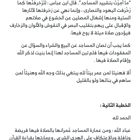
“ما أمِرْتُ بتشييد المساجد”. قال ابن عباس : لَتُزَخرفُنّها كما
زَخْرَفت اليهود والنصارى ، وإنما نهي عن زخرفتها لآثارها
السئية ومنها إشغال المصلين عن الخشوع في صلاتهم
والإقبالِ على ربهم بتقليب البصر في النقوش والألوان والزخارف
فيؤدون صلاة ميتة لا روح فيها.
كما يجب أن تصان المساجد عن البيع والشراء والسؤال عن
المفقودات فيها فلم تبن المساجد لهذا إنما بنيت لذكر الله
وإقام الصلاة فيها .
ألا فهنيئا لمن عمر بيتاً لله يبتغي بذلك وجه الله وهنيئاً لمن
ساهم في بنائها ولو بالقليل
الخطبة الثانية :
الحمد لله
عباد الله : ومن عمارة المساجد عُمرانها بالصلاة فيها فريضة
ونافلة وبالاعتكاف على الهدي الشرعي وعمارتها بقراءة القرآن