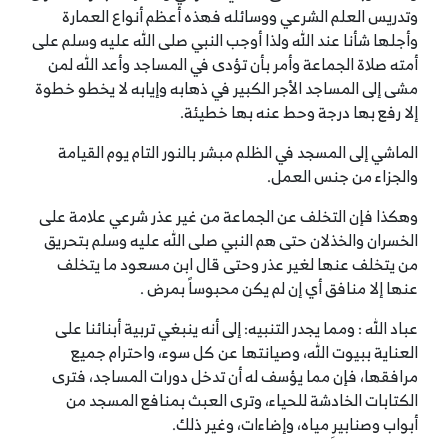
وتدريس العلم الشرعي ووسائله فهذه أعظم أنواع العمارة
وأجلها شأنا عند الله ولذا أوجب النبي صلى الله عليه وسلم على
أمته صلاة الجماعة وأمر بأن تؤدى في المساجد وأعد الله لمن
مشى إلى المساجد الأجر الكبير في ذهابه وإيابه لا يخطو خطوة
إلا رفع بها درجة وحط عنه بها خطيئة.
الماشي إلى المسجد في الظلم مبشر بالنور التام يوم القيامة
والجزاء من جنس العمل.
وهكذا فإن التخلف عن الجماعة من غير عذر شرعي علامة على
الخسران والخذلان حتى هم النبي صلى الله عليه وسلم بتحريق
من يتخلف عنها لغير عذر وحتى قال ابن مسعود ما يتخلف
عنها إلا منافق أي إن لم يكن محبوساً بمرض .
عباد الله : ومما يجدر التنبيه: إلى أنه ينبغي تربية أبنائنا على
العناية ببيوت الله، وصيانتها عن كل سوء، واحترام جميع
مرافقها، فإن مما يؤسف له أن تدخل دورات المساجد، فترى
الكتابات الخادشة للحياء، وترى العبث بمنافع المسجد من
أبواب وصنابيرِ مياه، وإضاءات، وغير ذلك.