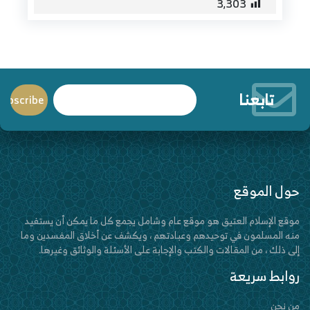
3٬303
تابعنا
حول الموقع
موقع الإسلام العتيق هو موقع عام وشامل يجمع كل ما يمكن أن يستفيد
منه المسلمون في توحيدهم وعبادتهم ، ويكشف عن أخلاق المفسدين وما
إلى ذلك ، من المقالات والكتب والإجابة على الأسئلة والوثائق وغيرها.
روابط سريعة
من نحن