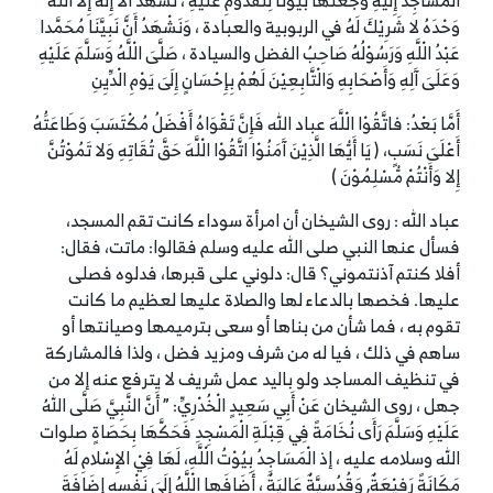
الْمَسَاجِدَ إِلَيْهِ وَجَعَلَهَا بُيُوْتا لِلْقُدُوْمِ عَلَيْهِ ، نَشْهَدُ أَلا إِلَهَ إِلا الَلّهُ
وَحْدَهُ لا شَرِيْكَ لَهُ في الربوبية والعبادة ، وَنَشْهَدُ أَنََّ نَبِيَّنَا مُحَمَّدا
عَبْدُ الْلَّهِ وَرَسُوْلُهُ صَاحِبُ الفضل والسيادة ، صَلَّىَ الْلَّهُ وَسَلَّمَ عَلَيْهِ
وَعَلَىَ آَلِهِ وَأَصْحَابِهِ وَالْتَّابِعِيْنَ لَهُمْ بِإِحْسَانٍ إِلَىَ يَوْمِ الْدِّيِنِ
أَمَّا بَعْدُ: فاتَّقُوْا الْلَّهَ عباد الله فَإِنَّ تَقْوَاهُ أَفْضَلُ مُكْتَسَبَ وَطَاعَتَُهُ
أَعْلَىَ نَسَبٍ، ( يَا أَيُّهَا الَّذِيْنَ آَمَنُوْا اتَّقُوْا الْلَّهَ حَقَّ تُقَاتِهِ وَلا تَمُوْتُنَّ
إِلا وَأَنْتُمْ مُّسْلِمُوْنَ )
عباد الله : روى الشيخان أن امرأة سوداء كانت تقم المسجد،
فسأل عنها النبي صلى الله عليه وسلم فقالوا: ماتت، فقال:
أفلا كنتم آذنتموني؟ قال: دلوني على قبرها، فدلوه فصلى
عليها. فخصها بالدعاء لها والصلاة عليها لعظيم ما كانت
تقوم به ، فما شأن من بناها أو سعى بترميمها وصيانتها أو
ساهم في ذلك ، فيا له من شرف ومزيد فضل ، ولذا فالمشاركة
في تنظيف المساجد ولو باليد عمل شريف لا يترفع عنه إلا من
جهل ، روى الشيخان عَنْ أَبِي سَعِيدٍ الْخُدْرِيِّ: ” أَنَّ النَّبِيَّ صَلَّى اللهُ
عَلَيْهِ وَسَلَّمَ رَأَى نُخَامَةً فِي قِبْلَةِ الْمَسْجِدِ فَحَكَّهَا بِحَصَاةٍ صلوات
الله وسلامه عليه ، إذ الْمَسَاجِدُ بِيُوْتُ الْلَّهِ، لَهَا فِيْ الإِسْلامِ لَهُ
مَكَانَةً رَفِيْعَةٌ, وَقُدُسِيَّةٌ عَالِيَةٌ ، أَضَافَها الْلَّهُ إِلَىَ نَفْسِهِ إِضَافَةَ