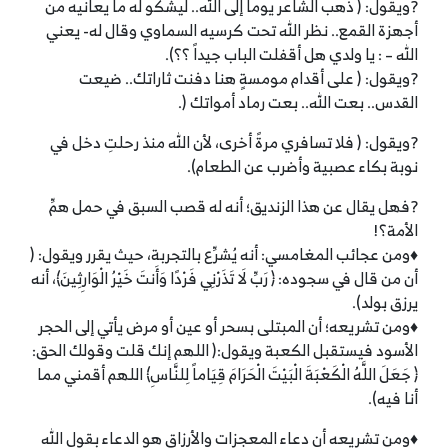
?ويقول: ( ذهب الشاعر يوماً إلى الله.. ليشكو له ما يعانيه من
أجهزة القمع.. نظر الله تحت كرسيه السماوي وقال له- يعني
الله – : يا ولدي هل أقفلت الباب جيداً ؟؟).
?ويقول: ( على أقدام مومسةٍ هنا دفنت ثاراتك.. ضيعت
القدس.. بعت الله.. بعت رماد أمواتك (.
?ويقول: ( فلا تسافري مرةً أخرى، لأن الله منذ رحلتِ دخل في
نوبة بكاء عصبية وأضرب عن الطعام).
?فهل يقال عن هذا الزنديق؛ أنه له قصب السبق في حمل همِّ
الأمة؟!
♦ومن عجائب المغامسي: أنه يُشرِّع بالتجربة، حيث يقرر ويقول: (
أن من قال في سجوده: ﴿ رَبِّ لَا تَذَرْنِي فَرْدًا وَأَنتَ خَيْرُ الْوَارِثِينَ﴾، أنه
يرزق بولد).
♦ومن تشريعه؛ أن المبتلى بسحر أو عين أو مرض يأتي إلى الحجر
الأسود فيستقبل الكعبة ويقول:( اللهم إنك قلت وقولك الحق:
﴿ جَعَلَ اللَّهُ الْكَعْبَةَ الْبَيْتَ الْحَرَامَ قِيَاماً لِلنَّاسِ﴾ اللهم أقمني مما
أنا فيه).
♦ومن تشريعه أن دعاء المعجزات والأرزاق هو الدعاء بقول الله