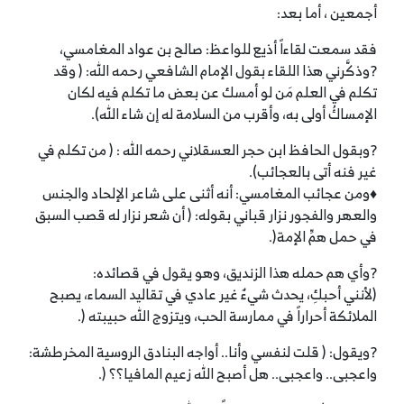
أجمعين ، أما بعد:
فقد سمعت لقاءاً أذيع للواعظ: صالح بن عواد المغامسي،
?وذكَّرني هذا اللقاء بقول الإمام الشافعي رحمه الله: ( وقد
تكلم في العلم مَن لو أمسك عن بعض ما تكلم فيه لكان
الإمساكُ أولى به، وأقرب من السلامة له إن شاء الله).
?وبقول الحافظ ابن حجر العسقلاني رحمه الله : ( من تكلم في
غير فنه أتى بالعجائب).
♦ومن عجائب المغامسي: أنه أثنى على شاعر الإلحاد والجنس
والعهر والفجور نزار قباني بقوله: ( أن شعر نزار له قصب السبق
في حمل همِّ الإمة(.
?وأي هم حمله هذا الزنديق، وهو يقول في قصائده:
(لأنني أحبكِ، يحدث شيءٌ غير عادي في تقاليد السماء، يصبح
الملائكة أحراراً في ممارسة الحب، ويتزوج الله حبيبته (.
?ويقول: ( قلت لنفسي وأنا.. أواجه البنادق الروسية المخرطشة:
واعجبى.. واعجبى.. هل أصبح الله زعيم المافيا؟؟ (.