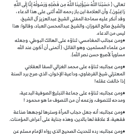
تعالى: ﴿ حَسْبُنَا اللَّهُ سَيُؤْتِينَا اللَّهُ مِن فَضْلِهِ وَرَسُولُهُ إِنَّا إِلَى اللَّهِ
رَاغِبُونَ ﴾، وأن العلامة ابن باز رحمه الله أثنى على هذا الدعاء ،
وقد أنكر عليه سماحة المفتي الشيخ عبدالعزيز آل الشيخ،
والشيخ صالح الفوزان، والشيخ عبدالمحسن العباد، وقالوا: هذا
ليس من الدعاء.
♦ومن عجائب المغامسي: ثناؤه على الهالك البوطي، وجعله
من علماء المسلمين، وهو القائل: ( أتمنى أن أكون عند الله
مساوياً لأصبع حسن نصر الله).
♦ومن عجائبه: ثناؤه على محمد الغزالي السقا العقلاني
المعتزلي شيخ القرضاوي، وداعية الإخوان، الذي صرح برد السنة
إذا خالفت عقله!
♦ومن عجائبه: ثناؤه على جماعة التبليغ الصوفية البدعية،
ومدحه للتصوف، وزعمه أن من التصوف ما هو محمود !
♦ومن عجائبه: أنه جعل حجاب المرأة وسترها لوجهها صناعة
فقهية، لا علاقة لها بالدين، وهذه جناية على أعراض المؤمنات.
♦ومن عجائبه: رده للحديث الصحيح الذي رواه الإمام مسلم عن