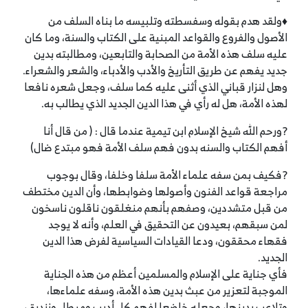
♦ولقد هدم بقوله وسفسطته وتلبيسه ما بناه السلف من
الأصول والفروع والقواعد المبنية على الكتاب والسنة، وما كان
عليه سلف هذه الأمة من الصحابة والتابعين، ومطالبته بدين
جديد يفهم عن طريق التأريخ والأدب والأدباء، والشعر والشعراء.
وهل لنزار قباني الذي أثنى عليه كما سلف، وجعل شعره نافعا
لهذه الأمة، هل له رأي في هذا الدين الجديد الذي يطالب به.
?ورحم الله شيخ الإسلام ابن تيمية عندما قال : ( من قال أنا
أفهم الكتاب والسنه بدون فهم سلف الأمة فهو مبتدع ضال)
?فكيف بمن سفه علماء الأمة سلفا وخلفا، وقال بوجوب
مراجعة قواعد الفنون وأصولها وضوابطها، وأن الدين مختطف
من قبل متشددين، وصفهم بأنهم منغلقون ناقلون ناسخون
لمن سبقهم، بعيدون عن التحقيق في العلم، وأنه لا يوجد
فقهاء محققون، ودعا القيادات السياسية لفرض هذا الدين
الجديد.
فأي جناية على الإسلام والمسلمين أعظم من هذه الجناية
الموجبة لتعزير من عبث بدين هذه الأمة، وسفه علماءها،
وتلاعب بدينها، وجعله خاضعا لفهم كل أديب ومبطل وزنديق،