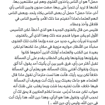
حصل؟ هو أن الناس يأخذون الفتوى وهم غير مقتنعين بها،
لكنها لا تريد أن تتجرأ على ربها، مضت سنون وتبين للناس رأي
آخر، ماذا حصل؟ حصل أن بعض الناس يكاد يلحد، وبعض الناس
اتهم العلماء لماذا أخفيتم عنا ذلك الأمر، وأصبح الناس في
قلاقل وأخذ وعطاء.
فليس من قال بالفتوى الجديدة هو الذي أخطأ، لكن التأسيس
الأول لم يكن صوابا فنجم عنه ذلك وهذا الذي أتى بالفتوى
الجديدة لم يأت بشيء جديد من عنده وإنما كانت تلك الفتوى
مخبأة عن الأنظار، مواريه مزوية في مكان ما، لكنها لم تكن
بعيدة عن الكتب والعلماء، أولئك الذين أخفوها كانوا
يقرؤونها ويتلونها ولم يكن الخطاب يقدم على أن المسألة
تقبل أكثر من رأي، فرق كبير بين أن يأتيك أحد يقول: أنا أثق
بدينك وتقواك أفتني بتلك المسألة، هو يعلم أن في المسألة
خلافاً لكن يريد رأيك، فأنت هنا لست ملزما أن تقول ماذا قال
العلماء، هو جاءك بعينك يريد رأيك أنت ويعرف أن المسألة
فيها خلاف، فأنت تفتيه بما شئت وبما يغلب على ظنك أنه
صواب، لكن عندما تُدرّس، عندما تكلم الملايين لا يحق لك أن
تحجب الرأي، وتقول هذا هو الرأي، وهذا دين الله، هذا رأيك أنت
في دين الله، وليس رأي دين الله … )