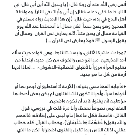
أنس رضي الله عنه أن رجلا قال: ( يا رسول الله أين أبي قال: في
النار، فلما قفى دعاه، فقال: إن أبي وأباك في النار). وموافقة
أهل البدع في رده، حيث قال: ( إن هذا الحديث رواه مسلم في
الصحيح وهو يصح سنداً، لكن محال أنا أتحملها عند الله يوم
القيامة محال أن يصح متناً، لأنه يعارض نص القرآن، ومحال أن
يقول الرسول ﷺ قولاً يعارض نص القرآن … )
?وجاءت عاشرة الأثافي، وليست ثالثتها، وهي قوله: حيث سأله
أحد المذيعين: من التوجس والخوف من كل جديد، ابتداءاً من
تعليم المرأة مروراً بالأطباق الفضائية-الدشوش-، …. لماذا لدينا
أزمة من كل ما هو جديد.
♦فأجابه المغامسي بقوله: ( الأزمة لا أستطيع أن أجهر بها أو
أقولها سراً، وأحيانا تكون تلك الفتاوى لم يكن بعض أصحابها
مؤهلين لأن يفتوا، لا بد أن نكون واضحين.
الفقه ليس نصوصاً تحفظ، وأنا مرة قلت في دروسي: قول
القائل: فاحفظ فكل حافظ إمام، ليس على إطلاقه، فالفهم
والله يقول:﴿ فَفَهَّمْنَاهَا سُلَيْمَانَ ۚ﴾، وخطاب القرآن كله خطاب
عقلي، لذلك الناس ربما تقبل بالفتوى اضطراراً، لكن ما الذي