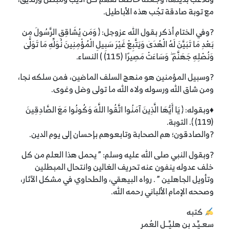
مع توبة صادقة تجُب هذه الأباطيل.
?وفي الختام أذكر بقول الله عزوجل: ﴿ وَمَن يُشَاقِقِ الرَّسُولَ مِن
بَعْدِ مَا تَبَيَّنَ لَهُ الْهُدَىٰ وَيَتَّبِعْ غَيْرَ سَبِيلِ الْمُؤْمِنِينَ نُوَلِّهِ مَا تَوَلَّىٰ
وَنُصْلِهِ جَهَنَّمَ ۖ وَسَاءَتْ مَصِيرًا (115) ) النساء.
?وسبيل المؤمنين هو منهج السلف الماضين، فمن سلكه نجا،
ومن شاق الله ورسوله ولاه الله ما تولى وضل وغوى.
♦وبقوله: ﴿ يَا أَيُّهَا الَّذِينَ آمَنُوا اتَّقُوا اللَّهَ وَكُونُوا مَعَ الصَّادِقِينَ
(119) ﴾. التوبة.
?والصادقون؛ هم الصحابة وتابعوهم بإحسان إلى يوم الدين.
?وبقول النبي صلى الله عليه وسلم: ” يحمل هذا العلم من كل
خلف عدوله ينفون عنه تحريف الغالين وانتحال المبطلين
وتأويل الجاهلين ” . رواه البيهقي، والطحاوي في مشكل الآثار،
وصححه الإمام الألباني رحمه الله.
كتبه
سعـيِّـد بن هليِّــل العُمر