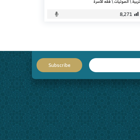
تربية
\
الصوتيات
\
فقه الأسرة
8٬271