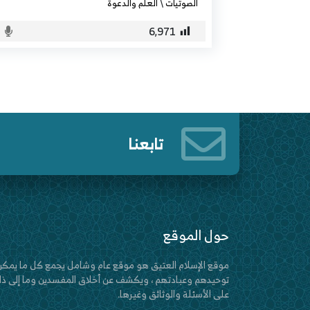
الصوتيات
\
العلم والدعوة
6٬971
تابعنا
حول الموقع
موقع الإسلام العتيق هو موقع عام وشامل يجمع كل ما يمكن
توحيدهم وعبادتهم ، ويكشف عن أخلاق المفسدين وما إلى ذلك
على الأسئلة والوثائق وغيرها.