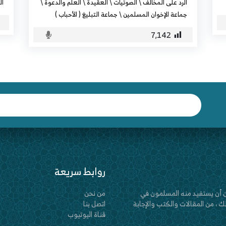
الرد على المخالف
\
الصوتيات
\
العقيدة
\
العلم والدعوة
\
ال
جماعة الإخوان المسلمين
\
جماعة التبليغ ( الأحباب )
7٬142
روابط سريعة
 أن يستفيد منه المسلمون في
من نحن
 ، من المقالات والكتب والإجابة
اتصل بنا
قناة اليوتيوب