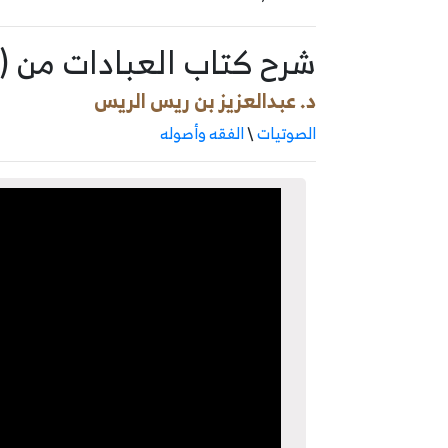
شرح كتاب العبادات من (ع
د. عبدالعزيز بن ريس الريس
الصوتيات
\
الفقه وأصوله