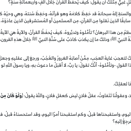
ئلٍ غبيٍّ مِثلكَ أن يقول: كيفَ يُحفَظُ القرآنُ خِلالَ ألفٍ وأربعمائةِ سنةٍ؟
ةِ والسنةِ إلهً سبحانهُ قد حَفِظَ كلامَهُ وهو قرآنَهُ، وحَفِظَ سُنتهُ، وهي وحيُهُ 
قًا الذينَ نَقلوا مِن القرآنِ، مِن المسلمينَ أو المُستشرقينَ الذينَ عادَوْهُ، تجدُ أن
ُ مِن هذا البرهانُ؟ تأمَّلوهُ وتدبَّروهُ، كيفَ يُحفَظُ القرآنُ، والآيةُ هيَ الآية
ُ النبيِّ ﷺ؛ وذلكَ ما إن يكذبَ كاذبٌ على سُنَّةِ النبيَّ ﷺ خِلالَ هذهِ القرون، إلَّا 
 إنكَ لتعجبَ غايةَ العجَبِ، مِمَّنْ أصابَهُ الغرورُ والعُجْبُ، ورجعَ إلى عقليهِ 
لِ -وتأمَّلوهُ- أنَّكَ تقولُ: يا ربِّ، لا أقبَلُ ما دعوتَ بهِ، ويا رسولَ اللهِ لو كُ
ا لعقلِكَ.
ا، وعقولُنَا تَتَفاوتُ، عقلُ فلانٍ ليسَ كعقلِ فلانٍ، واللهُ يقولُ: ﴿
وَلَوْ كَانَ مِنْ ع
رًا اليوم، واستقبحناها قبلُ، وكم استقبحنا أمرًا اليوم، وقد استحسناهُ قبلُ، ف
جِعُ إليهِ؟