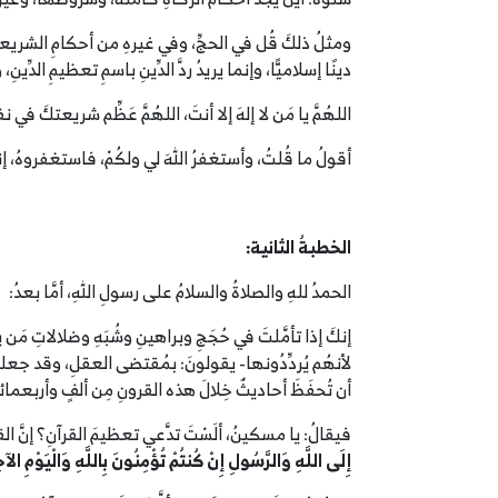
ومثلُ ذلكَ قُل في الحجِّ، وفي غيرهِ من أحكامِ الشريعةِ، 
دينًا إسلاميًّا، وإنما يريدُ ردَّ الدِّينِ باسمِ تعظيمِ الدِّ
اللهُمَّ يا مَن لا إلهَ إلا أنتَ، اللهُمَّ عَظِّم شريعتكَ في
أقولُ ما قُلتُ، وأستغفرُ اللهَ لي ولكُمْ، فاستغفروهُ، إنه
الخطبةُ الثانية:
الحمدُ للهِ والصلاةُ والسلامُ على رسولِ اللهِ، أمَّا بعدُ:
إنكَ إذا تأمَّلتَ في حُجَجِ وبراهينِ وشُبَهِ وضلالاتِ مَن 
لأنهُم يُردِّدُونها- يقولونَ: بمُقتضى العقلِ، وقد جع
أن تُحفَظَ أحاديثٌ خِلالَ هذه القرونِ مِن ألفٍ وأربعمائة
فيقالُ: يا مسكينُ، ألَسْتَ تدَّعي تعظيمَ القرآنِ؟ إنَّ الق
إِلَى اللَّهِ وَالرَّسُولِ إِنْ كُنتُمْ تُؤْمِنُونَ بِاللَّهِ وَالْيَوْمِ الآخِ