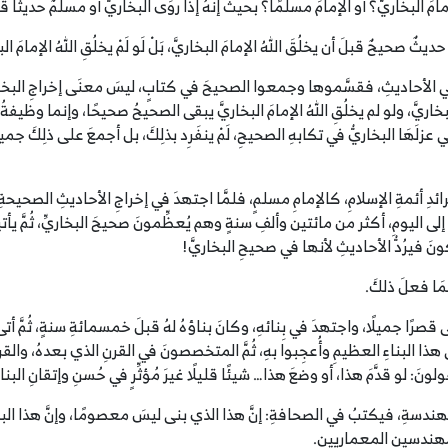
إمامَ البخاريَّ؟ أو الإمامَ مسلمًا؟ بحيثُ إنهُ إذا روَى البخاريُّ أو مسلمٌ حديثًا 
حَ حديثٌ صحيحٌ قبلَ أن يخلُقَ اللهُ الإمامَ البخاريَّ، بَلْ لَو لَمْ يخلُقِ اللهُ الإمام
 في الأحاديثِ، فقسَّموها وجمعوا الصحيحَ في كتابٍ، ليسَ معنَى إخراجِ البخاريِّ
لبخاريَّ، ولو لم يخلُقِ اللهُ الإمامَ البخاريَّ يبقى الصحيحُ صحيحًا، وإنما وظيفةُ 
زلَهَا البخاريُّ في تكابهِ الصحيحِ، لَمْ ينفَرِد بذلِكَ، بل أجمعَ على ذلِكَ جميع
ن فرائدِ أئمةِ الإسلامِ، كالإمامِ مسلمٍ، فلمَّا اجتهدَ في إخراجِ الأحاديثِ الصحيحة
ى اليومِ، أكثر من مائتين وألفِ سنةٍ وهم يُعظِّمونَ صحيحَ البخاريِّ، ثُمَّ يأتيك
ونَ فيرُدُّ الأحاديثِ لأنها في صحيحِ البخاريَّ!
مَا فعلَ ذلكَ.
 بنى قصرًا جميلًا، واجتهدَ في بِنائهِ، وكانَ بناؤهُ لهُ قبلَ خمسمائةِ سنةٍ، ثُمَّ
ا البناءِ العظيمِ وأُعجِبوا بهِ، ثُمَّ المتخصصونَ في القرنِ الذي بعدهُ، والق
: لو قدَّمَ هذا، أو وضعَ هذا… شيئًا قليلًا غيرَ مُؤثِّرٍ في حُسنِ وإتقانِ البناي
ُ بالهندسةِ، فيكتبُ في الصحافةِ: إنَّ هذا الذي بنى ليسَ معصومًا، وإنَّ هذا البنا
لمهندسين المعماريين.