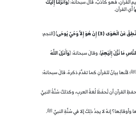
عظيمِ القرآنِ، فهو كاذبٌ، قالَ سبحانهُ: ﴿
وَأَنزَلْنَا إِلَيْكَ
ْ
﴾ أي القرآن.
 عَنْ الْهَوَى (3) إِنْ هُوَ إِلاَّ وَحْيٌ يُوحَى
﴾ [النجم:
لِلنَّاسِ مَا نُزِّلَ إِلَيْهِمْ
﴾، وقالَ سبحانهُ: ﴿
وَأَنزَلَ اللَّهُ
يِّ ﷺ؛ لأنها بيانٌ للقرآنِ كما تقدَّمَ ذكرهُ، قالَ سبحانهُ:
ظِ القرآنِ أن تُحفَظَ لُغةُ العربِ، وكذلكَ سُنَّةُ النبيِّ
أوقاتِها؟ إنهُ لا يجدُ ذلِكَ إلا في سُنَّةِ النبيِّ ﷺ.