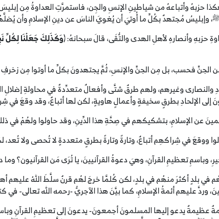
وهكذا حزبهُ وأتباعهُ من شياطينِ الإنسِ والجِن، فاستمرَّتِ العداوةُ مِن إبليسَ 
ﷺ، وإبليسُ مُجتهدٌ بكُلِّ ما أُوتيَ أن يُغويَ الناسَ عن دينِ الإسلامِ وأن يُضلَّهُ
ةِ حزبهِ وأنصارهِ لأهلِ الهدى والتُّقَى، قالَ سبحانهُ: ﴿
وَكَذَلِكَ جَعَلْنَا لِكُلِّ ن
 مِن الجنِّ فحسب، بل مِن الجنِّ والإنسِ، ثُمَّ يجتهدونَ بكلِّ ما أوتوا مِن زخرف
ِ والنصارى وغيرهم، ولهم طرقٌ شتَّى وأفعالٌ متعدِّدةٌ في محاولةِ إضلالِ 
إلى الإلحادِ بطرقٍ سخيفةٍ وأعمالٍ هاويةٍ، لكن لها أتباعٌ، وقد وقعَ في شِرا
مينَ عن الإسلامِ، بتشكيكهم في صِحَّةِ هذا الدِّينِ، وقد حاولوا ولهُمْ في ذلكَ 
وا ووقعَ في شِراكهِم أتباعٌ، وتارةً وتارةً بطرقٍ متعددةٍ لا تُحصى ولا تُعد، ل
خيرِ، وباسمِ تعظيمِ القرآنِ، وهيَ دعوةُ القرآنيينَ، يا تُرَى مَن القرآنيون؟ وما 
م في بلدٍ أكثرَ منهُم في بلدٍ، لكن كُلمَّا خرجَ لهُم قرنٌ سلَّطَ اللهُ عليه
نَ، وردَّ عليهم أئمةُ الإسلامِ، كما بيَّنَ هذا الآجريُّ -رحمه الله تعالى- في ك
لمةٌ عظيمةٌ يدعو إليها المسلمونَ أجمعونَ- يدعونَ إلى تعظيمِ القرآنِ وباسم