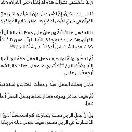
وإنهُ بمُقتضَى دعواكَ هذهِ ألَّا يُقبَلَ حتى القرآنُ، ولقا
يُقال: يا مَسكينُ، إنَّ الأمرَ دينٌ، وإنَّ للقرآنِ والشريع
القرآنَ في شرقِ الأرضِ أو غربِها، واقرأ كلامَ المُؤلفينَ ساب
يا لله! هل هناكَ آيةٌ وبرهانٌ على حِفظِ اللهِ للقرآنِ أعظم
القرآنِ، هذا مِن عظيمِ حِفظِ اللهِ للقرآنِ، ومِن ذلكَ سُنَّة
كّذِبَ هذهِ السُّنة التي أُدخِلَتْ في سُنَّةِ النبيِّ ﷺ.
ثُمَّ تفكَّروا وتأمَّلوا، كيفَ جعلَ العقلَ حكَمًا، واللهِ
اللهِ وسُنَّةِ النبيِّ ﷺ؟ أتدري ما معنى هذا؟ حقيقةُ هذا القو
أُرجِعَهُ إلى عقلي.
فإذَنْ جعلتَ العقلَ أصلًا، وجعَلْتَ الكتابَ والسنةَ تبعً
ثُمَّ كيفَ لعاقلٍ يعرِفُ مِقدارَ عقلِهِ، يجعلُ العقلَ أصلً
82].
بَلْ إنَّ عقلَ الرجلِ نفسَهُ يتفاوَتُ، كم استحسنَّا أمو
المُتفاوتةُ في الرجلِ نفسهِ، كيفَ نجعلُ ذلكَ مَرجِعًا نر