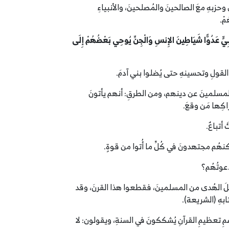
وحزبهِ معَ الصالحينَ والمُصلحينَ، والأنبياءِ
مْ.
َبِيٍّ عَدُوًّا شَيَاطِينَ الإِنسِ وَالْجِنِّ يُوحِي بَعْضُهُمْ إِلَى
ِ القولِ وتحسينهِ حتى يُضلوا بني آدمَ.
المسلمينَ عن دينهم، ومن الطرقِ: أنهم يأتونَ
كِها مَن وقعَ.
أتباعٌ.
كنهُم مجتهدونَ في كُلِّ ما أُتوا من قوةٍ.
دعوتُهُم؟
م أهلَ الهُدى من المسلمينَ، فقطعوا هذا القرنَ، وقد
تابهِ (الشريعة).
ِ تعظيمِ القرآنِ يُشككونَ في السنةِ، ويقولون: لا