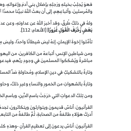
فهوَ يُجلِبُ بخيلهِ ورَجلِهِ بإضلالِ بني آدمَ وإغوائهِ، 
والمُرسلينَ، وأتباعِهِم، إلى أن بعثَ اللهُ نبيَّنا محمدًا 
ولهُ في ذلكَ طُرقٌ، وقد أخبرَ اللهُ عن عداوتهِ، وعن عداو
بَعْضٍ زُخْرُفَ الْقَوْلِ غُرُورًا
﴾ [الأنعام: 112].
تأمَّلوا إخوةَ الإيمانِ، إنهُ ليسَ شيطانًا واحدًا، وليسَ
ومن شياطينِ الإنسِ: أتباعهُ من الكافرينَ، من اليهود
مباشرةً ويُشككوا المسلمينَ في وجودِ ربِّهم، فيدعونَ 
وتارةً بالتشكيكِ في دينِ الإسلامِ، ومُحاولةِ صَدِّ المسل
وتارةً بالشهواتِ من الخمورِ والنساءِ وغيرِ ذلكَ، وحاول
ومن تِلكَ الدعواتِ التي خرَجَتْ باسمِ الدِّينِ، وباسمِ ال
القرآنيونَ: أناسٌ قديمونَ ويتوارثونَ ويتكاثرونَ، تجدهُ
أدركَ هؤلاءِ طائفةٌ من الصحابةِ، ثُمَّ طائفةٌ من التابعي
القرآنيونَ: أناسٌ يدعونَ إلى تعظيمِ القرآنِ -وهذهِ ك