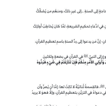
اجةٍ إلى السنةِ …إلى غيرِ ذلكَ، ومنهُم من يُشكِّكُ
 ادِّعاءِ تحكيمِ الشريعةِ، لمَّا كانَ يُخاطِبُ أولئِكَ
انِ- إنَّ مَن يدعوا إلى ردِّ السنةِ باسمِ تعظيمِ القرآنِ،
جوعِ إلى النبيِّ ﷺ في القرآنِ في بضعةٍ وثلاثينَ
 وَأُوْلِي الأَمْرِ مِنْكُمْ
فَإِنْ تَنَازَعْتُمْ فِي شَيْءٍ فَرُدُّوهُ
القِسمةُ ثُنائيَّةٌ لا ثالِثَ لها: إمَّا أن يُصرَّ وأن
في دعواهُ في التزيُّنِ بتعظيمِ القرآنِ، وإلَّا فهوَ لا يريدُ