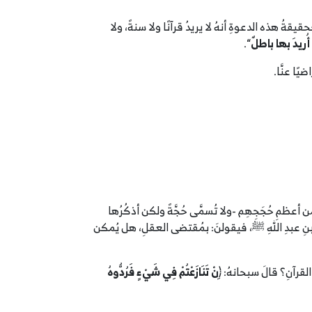
قةُ هذه الدعوةِ أنهُ لا يريدُ قرآنًا ولا سنةً، ولا
ُريدَ بها باطلٌ
“.
يًا عنَّا.
ن أعظمِ حُجَجِهِم -ولا تُسمَّى حُجَّةً ولكن أذكُرُها
بنِ عبدِ اللهِ ﷺ، فيقولنَ: بمُقتضى العقلِ، هل يُمكن
القرآنِ؟ قالَ سبحانهُ: ﴿
ِنْ تَنَازَعْتُمْ فِي شَيْءٍ فَرُدُّوهُ