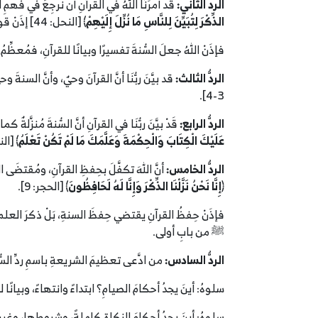
الردُّ الثاني:
قد أمرَنَا اللهُ في القرآنِ أن نرجِعَ في فهمِ 
الذِّكْرَ لِتُبَيِّنَ لِلنَّاسِ مَا نُزِّلَ إِلَيْهِمْ
﴾ [النحل: 44] إذَنْ قوله: ﴿
فإذَنْ اللهُ جعلَ السُّنةَ تفسيرًا وبيانًا للقرآنِ، فمُعظّ
الردُّ الثالث:
قد بيَّنَ ربُّنَا أنَّ القرآنَ وحيٌ، وأنَّ السن
3-4].
الردُّ الرابع:
قَدْ بيَّنَ ربُّنَا في القرآنِ أنَّ السُّنةَ مُنزَّلةٌ ك
عَلَيْكَ الْكِتَابَ وَالْحِكْمَةَ
وَعَلَّمَكَ مَا لَمْ تَكُنْ تَعْلَمُ
﴾ [النساء: 113] و
الردُّ الخامس:
أنَّ اللهَ تكفَّلَ بحِفظِ القرآنِ، ومُقتضَى ا
﴿
إِنَّا نَحْنُ نَزَّلْنَا الذِّكْرَ وَإِنَّا لَهُ لَحَافِظُونَ
﴾ [الحجر: 9].
فإذَنْ حِفظُ القرآنِ يقتضي حِفظَ السنةِ، بَلْ ذكرَ العلماءُ 
ﷺ من بابِ أولى.
الردُّ السادس:
من ادَّعى تعظيمَ الشريعةِ باسمِ ردِّ السُّن
سلوهُ: أينَ يجدُ أحكامَ الصيامِ؟ ابتداءً وانتهاءً، وبيانًا 
سلوهُ: أينَ يجدُ أحكامَ الزكاةِ كاملةً، وشروطها، وغيرِ ذ