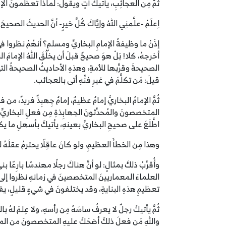
ثُمَّ مِن العجائِبِ، يأتيكَ آتٍ ويقولُ: لماذا تُعظِّمونَ ال
اِعلَمْ -علَّمنِي اللهُ وإيَّاكَ كُلَّ خيرٍ- أنَّ الحديثَ الصحي
إذَنْ ما وظيفةُ الإمامِ البخاريِّ ومسلمٍ؟ أنهُمْ نظروا
أخرجهُ، كلا! بَلْ هوَ صحيحٌ قبلَ أن يخلُقَ اللهُ الإمامَ ا
الصحيحةَ وقرَّبها للأمةِ، وهذهِ الأحاديثُ الصحيحةُ التي ع
قيلَ: مَن تكلَّمَ في غيرِ فنِّهِ أتى بالعجائب.
ثُمَّ الإمامُ البخاريُّ إمامٌ عظيمٌ، إمامٌ جِهبِذٌ فريدٌ، م
المتخصصونَ والمُحدِّثونَ الجهابِذةِ مِن فعلِ البخاريِّ إل
اطَّلَعَ على صحيحِ البخاريِّ بعينهِ، يأتيكَ بأسهلِ ما يك
وهذا مِن الخطأَ العظيمِ، ولو كانَ عاقِلًا يحترمُ عقلَهُ ل
وأُقرِّبُ ذلكَ بمثالٍ: لو أنَّ هناكَ رجلًا مهندسًا بارِعًا
العلماءَ المعماريينَ المتخصصينَ في زمانهِ نظروا إلى هذ
تعظيمِ هذهِ البنايةِ، وقد يختلفونَ في شيءٍ قليلٍ، يقولونَ
ثُمَّ يأتيكَ رجلٌ لا يعرفُ ساسَهُ مِن رأسهِ، ولا عِلمَ له
واللهِ مَن فعلَ ذلكَ أضحَكَ عليهِ المتخصصونَ من ا