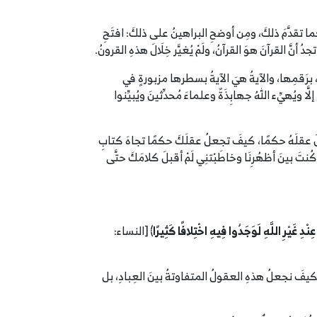
كما تقدَّمَ ذلكَ، ومِن أوضحِ البراهينُ على ذلكَ: افتَحِ
َّ القرآنَ هوَ القرآنُ، ولَمْ يُغيَّر خِلَالَ هذهِ القرونُ.
ُ، برَقمِها، والآيةُ هيَ الآيةُ بسطرها مزبورةٍ في
ويُهيِّء اللهُ جهابِذَةً وعلماءَ مُحدِّثينَ ويُبيِّنوا
وجعلَ عقلَهُ حكمًا، كيفَ تجعلُ عقلَكَ حكمًا تجاهَ كتابِ
نتَ بينَ أظهُرِنَا وخاطَبْتنِي لَمْ أقبلَ كلامَكَ حتَّى
ِنْدِ غَيْرِ اللَّهِ لَوَجَدُوا فِيهِ اخْتِلافًا كَثِيرًا
﴾ [النساء:
كيفَ نجعلُ هذهِ العقولُ المتفاوتةُ بينَ العِبادِ، بل