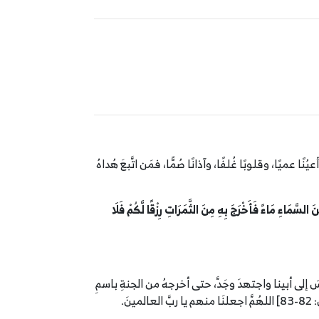
ًا عميًا، وقلوبًا غُلفًا، وآذانًا صُمًّا، فمَن اتَّبعَ هُداهُ
السَّمَاءِ مَاءً فَأَخْرَجَ بِهِ مِنَ الثَّمَرَاتِ رِزْقًا لَّكُمْ فَلَا
سَ إلى أبينا واجتهدَ وجَدَّ، حتى أخرجهُ من الجنةِ باسمِ
بَّ العالمينَ.