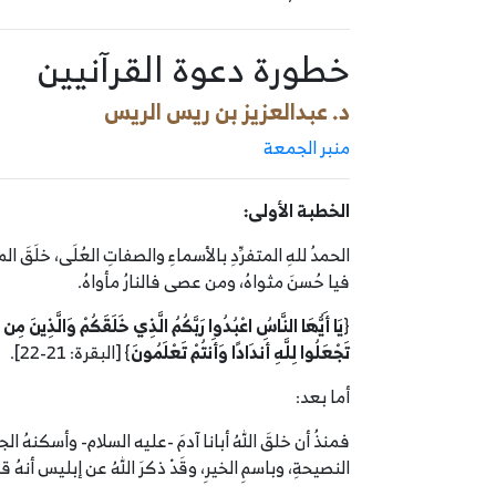
خطورة دعوة القرآنيين
د. عبدالعزيز بن ريس الريس
منبر الجمعة
الخطبة الأولى:
الحمدُ للهِ المتفرِّدِ بالأسماءِ والصفاتِ العُلَى، خلَقَ الموتَ
فيا حُسنَ مثواهُ، ومن عصى فالنارُ مأواهُ.
{
يَا أَيُّهَا النَّاسُ اعْبُدُوا رَبَّكُمُ الَّذِي خَلَقَكُمْ وَالَّذِينَ مِن ق
تَجْعَلُوا لِلَّهِ أَندَادًا وَأَنتُمْ تَعْلَمُونَ
} [البقرة: 21-22].
أما بعد:
فمنذُ أن خلقَ اللهُ أبانا آدمَ -عليه السلام- وأسكنهُ الج
النصيحةِ، وباسمِ الخيرِ، وقَدْ ذكرَ اللهُ عن إبليس أنهُ قال