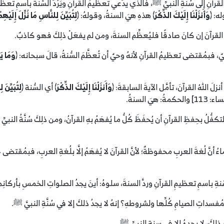
القرآنِ إلى سُنَّةِ النبيِّ ﷺ، فالذي يدَّعي تعظيمَ القرآنِ ويَرُدُّ السُّنةَ باسمِ ت
وَأَنزَلْنَا إِلَيْكَ الذِّكْرَ
﴾ هذهِ هيَ السنةُ، وقولهُ: ﴿
لِتُبَيِّنَ لِلنَّاسِ مَا نُزِّلَ إِلَيْهِم
ِمُ القرآنَ إن كانَ صادقًا فليُعظِّم السنةَ، ومن لم يفعَلْ ذلِكَ فهو كاذبٌ.
ةَ وحيٌ، فبمُقتضى تعظيمُ القرآنِ لأنهُ وحيٌ أن تُعظَّمَ السُّنةُ، قالَ سبحانه: ﴿
وَمَا يَنْطِقُ
ما أنزلَ اللهُ القرآنَ، تأمَّل الآيةَ السابقةَ: ﴿
وَأَنزَلْنَا إِلَيْكَ الذِّكْرَ
﴾ أي السُّنة ﴿
لِتُبَيِّنَ 
الحكمةُ: هيَ السنةُ.
لتكفُّلُ بحِفظِ القرآنِ أن يُحفَظَ كُلُّ ما يُفهَمُ بهِ القرآنُ، ومن ذلِكَ سُنَّةُ النب
أنَّ لُغةَ العربِ محفوظةٌ؛ لأنَّ القرآنَ لا يُفهَمُ إلَّا بلُغةِ العربِ، فبمُقتضى حف
ةِ باسمِ تعظيمِ القرآنِ وردَّ السنةَ، سلوهُ: أينَ يجدُ الصلواتِ الخمسِ بأركانِها و
لمُفسداتِ الصيامِ كُلِّها ولشروطهِ؟ إنهُ لا يجدُ ذلكَ إلا في سُنَّةِ النبيَّ ﷺ.
لكَ، لا يجدهُ إلا في سنةِ النبيِّ ﷺ.