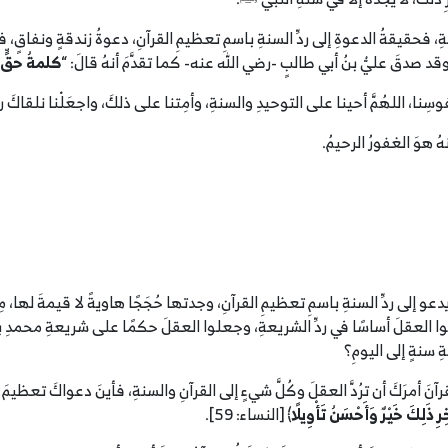
فحقيقةُ الدعوةِ إلى ردِّ السنةِ باسمِ تعظيمِ القرآنِ، دعوةُ زندقةٍ ونفاقٍ، فحقي
ينِ، وقد صدقَ عليُّ بنُ أبي طالبٍ -رضي الله عنه- كما تقدَّمَ أنهُ قالَ: “
كلمةُ حقٍّ أ
 نفوسِنا، اللهُمَّ أحينا على التوحيدِ والسنةِ، وأمِتنا على ذلكَ، واجعَلْنا نلقاكَ راض
ُ هوَ الغفورُ الرحيمُ.
يدعو إلى ردِّ السنةِ باسمِ تعظيمِ القرآنِ، وجدتها حُجَجًا هاويةً لا قيمةَ لها، مِ
لوا العقلَ أساسًا في ردِّ الشريعةِ، وجعلوا العقلَ حكمًا على شريعةِ محمدِ 
ِ سنةٍ إلى اليومِ؟
رآنَ أمرَكَ أن ترُدَّ العقلَ وكُلَّ شيءٍ إلى القرآنِ والسنةِ، فأينَ دعواكَ تعظيمَ 
رِ ذَلِكَ خَيْرٌ وَأَحْسَنُ تَأْوِيلًا
﴾ [النساء: 59].