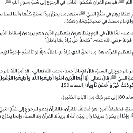
ولِ اللهِ ﷺ، فباسمِ القرآنِ شكَّكوا الناسَ في الرجوعِ إلى سُنَّةِ رسولِ اللهِ ﷺ.
دِهِم في سُنَّةِ النبيِّ ﷺ، منهم من يجزمُ بردِّ السنةِ كُلِّها وأننا لسنا بح
ُ والإمام مسلمٌ في صحيحَيْهِمَا، وهكذا.
نه- لمَّا قالَ في قومٍ يتظاهرونَ بتعظيمِ الدِّينِ وهم يريدونَ إسقاطَ الدِّينِ في
ولهُ -رضي الله عنه-: “كلمةُ حقٍّ يُرادُ بِهَا باطلٌ”.
تعظيمِ القرآنِ، هذا مِن الحقِّ الذي يُرادُ بهِ باطلٌ، وإلَّا لو تأمَّلتُم -إخوةَ الإيم
َ بالرجوعِ إلى السنةِ، قالَ الإمامُ أحمدُ -رحمه الله تعالى-: قد أمرَ اللهُ بالر
عةِ النبيِّ ﷺ، قالَ تعالى: ﴿
يَا أَيُّهَا الَّذِينَ آمَنُوا أَطِيعُوا اللَّهَ وَأَطِيعُوا الرَّسُولَ
رِ ذَلِكَ خَيْرٌ وَأَحْسَنُ تَأْوِيلًا
﴾ [النساء: 59].
َ مِن الآياتِ الكثيرةِ.
ِ، فحقيقةُ أمرهِ: هوَ مُخالفٌ للقرآنِ، فالقرآنُ يدعو للرجوعِ إلى سُنَّةِ النبيِّ ﷺ، ف
إمَّا أن يكونَ صريحًا وأن يُبيِّن أنهُ لا يريدُ لا القرآنَ ولا السنةَ، وإنما يتذرَّع 