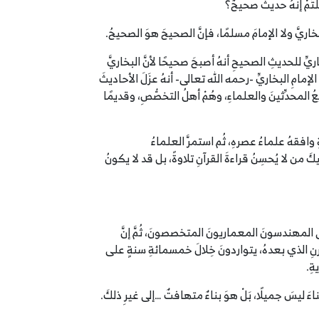
قلتُمْ إنهُ حديثٌ صحيحٌ؟
َ البخاريَّ ولا الإمامَ مسلمًا، فإنَّ الصحيحَ هوَ الصحيحُ.
 للحديثِ الصحيحِ أنهُ أصبحَ صحيحًا لأنَّ البخاريَّ
الإمامِ البخاريِّ -رحمه الله تعالى- أنهُ عزَلَ الأحاديثَ
ُ المحدِّثينَ والعلماءِ، وهُمْ أهلُ التخصُّصِ، وقديمًا
ِ وافقهُ علماءُ عصرهِ، ثُم استمرَّ العلماءُ
َ من لا يُحسِنُ قراءةَ القرآنِ تلاوةً، بل قد لا يكونُ
 أتى المهندسونَ المعماريونَ المتخصصونَ، ثُمَّ إنَّ
رنِ الذي بعدهُ، يتواردونَ خِلالَ خمسمائةِ سنةٍ على
ةِ.
ءَ ليسَ جميلًا، بَلْ هوَ بناءٌ متهافتٌ …إلى غيرِ ذلكَ.