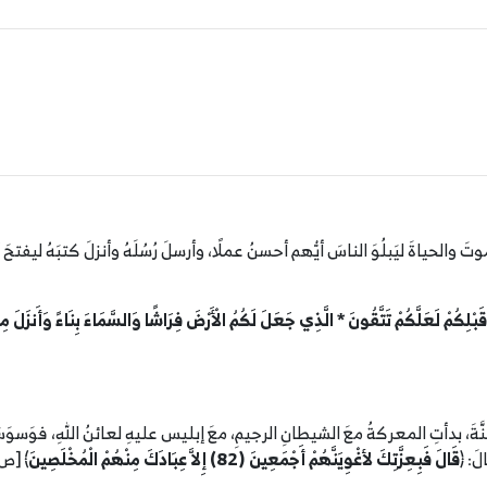
 والحياةَ ليَبلُوَ الناسَ أيُّهم أحسنُ عملًا، وأرسلَ رُسُلَهُ وأنزلَ كتبَهُ ليفتحَ أعيُن
َبْلِكُمْ لَعَلَّكُمْ تَتَّقُونَ * الَّذِي جَعَلَ لَكُمُ الْأَرْضَ فِرَاشًا وَالسَّمَاءَ بِنَاءً وَأَنزَلَ مِنَ 
نَّةَ، بدأتِ المعركةُ معَ الشيطانِ الرجيمِ، معَ إبليس عليهِ لعائنُ اللهِ، فوَسوَ
َ: ﴿
قَالَ فَبِعِزَّتِكَ لأغْوِيَنَّهُمْ أَجْمَعِينَ (82) إِلاَّ عِبَادَكَ مِنْهُمْ الْمُخْلَصِينَ
﴾ [ص: 82-83] اللهُمَّ اجعلنَا منهم يا ر