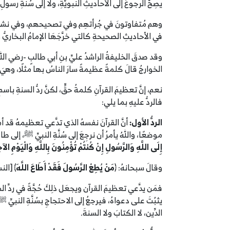
يصِحُّ الرجوعُ إلى الأحاديثِ النبويَّةِ، ولا إلى سُنَّةِ رس
وهم مُتفاوتونَ في جُرأتهِم وفي تصحيحهم، وفي نشرِ اعتقا
في الأحاديثِ الصحيحةِ كالتي خرَّجَهَا الإمامُ البخاريّ
وقد صدقَ الخليفةُ الراشدُ عليِّ بنِ أبي طالبٍ -رضي الله ع
الخوارجُ قالَ كلمةً عظيمةً سارَ الناسُ بها مثلًا، وهيَ ق
نعم، إنَّ تعظيمَ القرآنِ كلمةُ حقٍّ، لكنَّ ردُّ السنةِ باسمِ 
فالردُّ عليهِ بما يلي:
الردُّ الأول:
أنَّ القرآنَ نفسهُ الذي تدَّعي تعظيمهُ قد أمر
موضعًا، واللهُ يأمرُ أن نرجِعَ إلى سُنَّةِ النبيِّ ﷺ، إلى طا
إِلَى اللَّهِ وَالرَّسُولِ إِنْ كُنتُمْ تُؤْمِنُونَ بِاللَّهِ وَالْيَوْمِ الآخِ
وقالَ سبحانهُ: ﴿
مَنْ يُطِعْ الرَّسُولَ فَقَدْ أَطَاعَ اللَّهَ
﴾ [النساء: 80] إلى غيرِ ذلِك
فمَن يدَّعي تعظيمَ القرآن ويجعَل ذلِكَ حُجَّةً في ردِّ السنة
يثبُتَ على دعواهُ، فيرجعُ إلى الاحتجاجِ بسُنَّةِ النبيِّ ﷺ، و
الدِّين، لا الكتابَ ولا السنةَ.