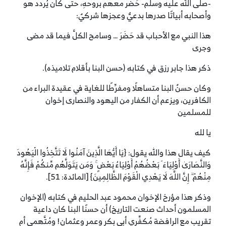
-صلى الله عليه وسلم- حَضَر معهم بروحهِ، حتى كان يُردد هو
وأصحابه أبياتًا صدرها بدعيٌّ وعجزها شركيٌ:
هذا النبي مع الأحباب قد حَضَرَ … وسامح الكلَّ فيما قد مضى
وجرى
ذكر هذا جابر رزق في كتابه (حسن البنا بأقلام تلاميذه).
وكان حسنٌ البنا متساهلًا ومفرِّطًا للغاية في عقيدة البراء من
الكافرين، ويزعم أن الكفار من اليهود والنصارى إخوان
للمسلمين
يا لله
كيف يقال هذا والله يقول: {يَا أَيُّهَا الَّذِينَ آمَنُوا لَا تَتَّخِذُوا الْيَهُودَ
وَالنَّصَارَىٰ أَوْلِيَاءَ ۘ بَعْضُهُمْ أَوْلِيَاءُ بَعْضٍ ۚ وَمَن يَتَوَلَّهُم مِّنكُمْ فَإِنَّهُ
مِنْهُمْ ۗ إِنَّ اللَّهَ لَا يَهْدِي الْقَوْمَ الظَّالِمِينَ} [المائدة: 51].
وذكر هذا مؤرخ الإخوان محمود عبد الحليم في كتابه (الإخوان
المسلمون أحداث صنعت التاريخ) أن حسنًا البنا كان داعية
تقريب مع الرافضة مُكفِّري أبي بكر وعمر وعثمان! ومُتَّهمي أم