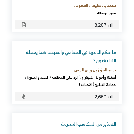
محمد بن سليمان المهوس
منبر الجمعة
3٬207
ما حكم الدعوة في المقاهي والسينما كما يفعله
التبليغيون؟
د. عبدالعزيز بن ريس الريس
أسئلة وأجوبة التليقرام
\
الرد على المخالف
\
العلم والدعوة
\
جماعة التبليغ ( الأحباب )
2٬660
التحذير من المكاسب المحرمة