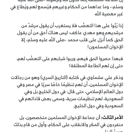
وسلم-، وما عداهما من الحكام وغيرهم فيُسمع لهم ويُطاع في
غير معصية الله
إذا رُبُّوا على هذا التعصُّب فلا يستغرب أن يقول مرشدٌ من
مرشديهم وهو مهدي عاكف: ليس هناك أحق من أن يقول
الحق كما أُنزل على قلب محمد -صلى الله عليه وسلم- إلا
الإخوان المسلمون!
فبهذا حصروا الحق فيهم، وربوا شبابهم على التعصُّب لهم،
حتى إن لهم الطاعة المطلقة!
وذكر علي عشماوي في كتابه (التاريخ السري) وهو من رجالات
الإخوان المسلمين، أن لهم تنظيمًا خاصًا سريًا في مصر وفي
دول العالم الإسلامي، حتى قال: في دول الخليج بل وفي
السعودية، لهم تنظيمات سرية، وسمى بعض قاداتهم في
السعودية وفي دول الخليج.
الأمر الثالث: أ
ن جماعة الإخوان المسلمين متخصصون، بل
منفردون في المكر والانقلاب على الحكام، وأول من قام بذلك
حسنٌ البنا.