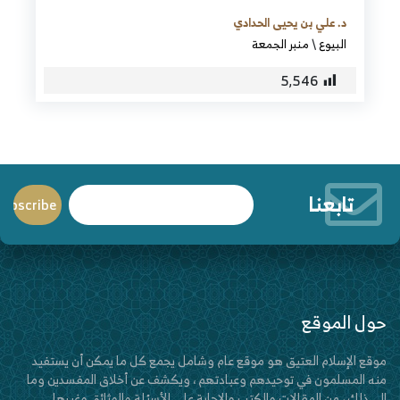
د. علي بن يحيى الحدادي
البيوع
\
منبر الجمعة
5٬546
تابعنا
حول الموقع
موقع الإسلام العتيق هو موقع عام وشامل يجمع كل ما يمكن أن يستفيد
منه المسلمون في توحيدهم وعبادتهم ، ويكشف عن أخلاق المفسدين وما
إلى ذلك ، من المقالات والكتب والإجابة على الأسئلة والوثائق وغيرها.