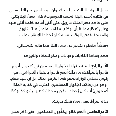
يقول المرشد الثالث لجماعة الإخوان المسلمين عمر التلمساني
في كتابه (حسن البنا الملهم الموهوب): كان حسنٌ البنا يثني
على حاكم مصر الملك فاروق، حتى ألقى أمامه كلمةً أثنى عليه
وعلى تعظيمه للقرآن، وكتب مقالًا سماه: (الملك فاروق
والمصحف) وفي الوقت نفسه كان يُخطط للانقلاب عليه.
وفعلًا أسقطوه بتدبير من حسن البنا كما قاله التلمساني.
فهم جماعة انقلابات وخيانات ومكر للحكام ولغيرهم.
الأمر الرابع
:
اعترف أفراد الإخوان المسلمين في كتبهم بأنهم
قاموا باغتيالات، من ذلك أنهم قاموا باغتيال النقراشي وهو
رئيس مجلس الوزراء بمصر كما اعترفوا بذلك، بل إن سيد قطب
-وهو من رجالات الإخوان المسلمين- اعترف في كتابه (لماذا
أعدموني) أنه كان يُخطط لتفجير محطة كهربائية ولكذا وكذا.
هذه اعترافاتهم! ومن فمك ندينك.
الأمر الخامس
:
أنهم كانوا يكفِّرون المسلمين، حتى ذكر حسن