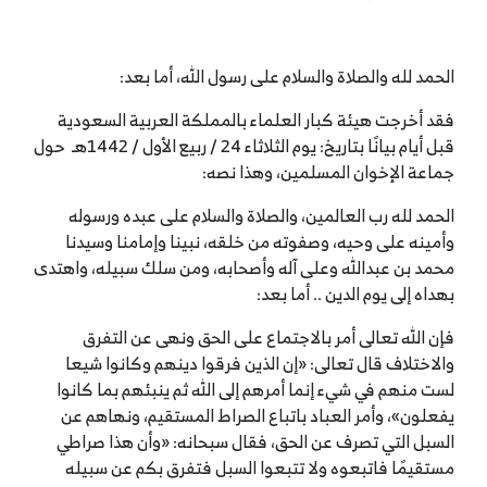
الحمد لله والصلاة والسلام على رسول الله، أما بعد:
فقد أخرجت هيئة كبار العلماء بالمملكة العربية السعودية
قبل أيام بيانًا بتاريخ: يوم الثلاثاء 24 / ربيع الأول / 1442هـ حول
جماعة الإخوان المسلمين، وهذا نصه:
الحمد لله رب العالمين، والصلاة والسلام على عبده ورسوله
وأمينه على وحيه، وصفوته من خلقه، نبينا وإمامنا وسيدنا
محمد بن عبدالله وعلى آله وأصحابه، ومن سلك سبيله، واهتدى
بهداه إلى يوم الدين .. أما بعد:
فإن الله تعالى أمر بالاجتماع على الحق ونهى عن التفرق
والاختلاف قال تعالى: «إن الذين فرقوا دينهم وكانوا شيعا
لست منهم في شيء إنما أمرهم إلى الله ثم ينبئهم بما كانوا
يفعلون»، وأمر العباد باتباع الصراط المستقيم، ونهاهم عن
السبل التي تصرف عن الحق، فقال سبحانه: «وأن هذا صراطي
مستقيمًا فاتبعوه ولا تتبعوا السبل فتفرق بكم عن سبيله