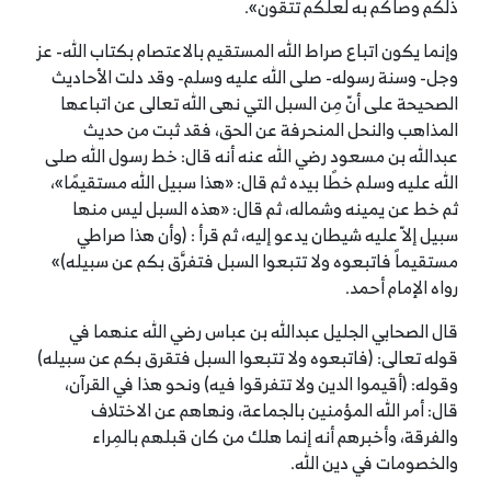
ذلكم وصاكم به لعلكم تتقون».
وإنما يكون اتباع صراط الله المستقيم بالاعتصام بكتاب الله- عز
وجل- وسنة رسوله- صلى الله عليه وسلم- وقد دلت الأحاديث
الصحيحة على أنّ مِن السبل التي نهى الله تعالى عن اتباعها
المذاهب والنحل المنحرفة عن الحق، فقد ثبت من حديث
عبدالله بن مسعود رضي الله عنه أنه قال: خط رسول الله صلى
الله عليه وسلم خطًا بيده ثم قال: «هذا سبيل الله مستقيمًا»،
ثم خط عن يمينه وشماله، ثم قال: «هذه السبل ليس منها
سبيل إلاّ عليه شيطان يدعو إليه، ثم قرأ : (وأن هذا صراطي
مستقيماً فاتبعوه ولا تتبعوا السبل فتفرَّق بكم عن سبيله)»
رواه الإمام أحمد.
قال الصحابي الجليل عبدالله بن عباس رضي الله عنهما في
قوله تعالى: (فاتبعوه ولا تتبعوا السبل فتقرق بكم عن سبيله)
وقوله: (أقيموا الدين ولا تتفرقوا فيه) ونحو هذا في القرآن،
قال: أمر الله المؤمنين بالجماعة، ونهاهم عن الاختلاف
والفرقة، وأخبرهم أنه إنما هلك من كان قبلهم بالمِراء
والخصومات في دين الله.