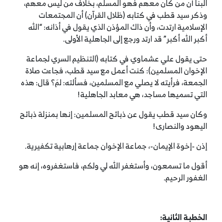
البنا أن من كان معهم فهو المسلم، بخلاف من ليس معهم،
وذكر سيد قطب في كتابه (ظلال القرآن) أن المجتمعات
الإسلامية ارتدت، وأن ذاك المؤذن الذي يقول في أذانه: “الله
أكبر الله أكبر” قد ارتد ورجع إلى الجاهلية الأولى.
حتى يقول علي عشماوي في كتابه (التنظيم السري لجماعة
الإخوان المسلمين): كنت أعمل مع سيد قطب، فجاءت صلاة
الجمعة، فرأيته لا يصلي مع المسلمين، فسألته: لمَ؟ قال: هذه
التي تسميها مساجد، هي معابد الجاهلية!
وكان سيد قطب يقول عن ذبائح المسلمين: إنها بمنزلة ذبائح
اليهود والنصارى!
إذن -إخوة الإيمان-، جماعة الإخوان جماعة إرهابية تكفيرية.
أقول ما تسمعون، وأستغفر الله لي ولكم، فاستغفروه، إنه هو
الغفور الرحيم.
الخطبة الثانية
: