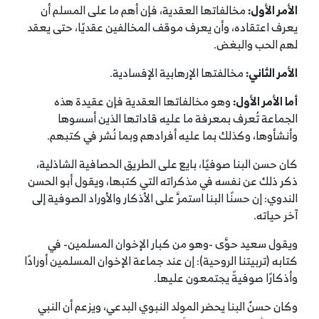
الأمر الأول
:
مخالفاتها العقدية، فإن أهم ما على المسلم أن
يعرف اعتقاده، وأن يعرف موقف المخالفين عقديًا، حتى يعقد
لهم الحب والبغض.
الأمر الثاني
:
مخالفتها الإرهابية الإفسادية.
أما الأمر الأول
:
وهو مخالفاتها العقدية فإن عقيدة هذه
الجماعة تُعرف بمعرفة ما عليه قاداتها الذين أسسوها
وأنشأوها، وكذلك بما عليه أفرادهم وبما نُشر في كتبهم.
كان حسن البنا صوفيًا، بايع على الطريق الحصافية الشاذلية،
ذكر ذلك عن نفسه في مذكراته التي كتبها، ويقول أبو الحسن
الندوي: إن حسنًا البنا استمرَّ على الأذكار والأوراد الصوفية إلى
آخر حياته.
ويقول سعيد حوَّى -وهو من كبار الإخوان المسلمين- في
كتابه (تربيتنا الروحية): إن عند جماعة الإخوان المسلمين أورادًا
وأذكارًا صوفيةً يجتمعون عليها.
وكان حسنٌ البنا يحضر المولد النبوي البدعي، ويزعم أن النبي