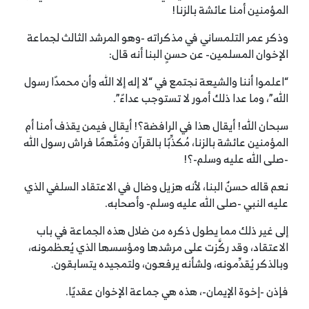
المؤمنين أمنا عائشة بالزنا!
وذكر عمر التلمساني في مذكراته -وهو المرشد الثالث لجماعة
الإخوان المسلمين- عن حسنٍ البنا أنه قال:
“اعلموا أننا والشيعة نجتمع في “لا إله إلا الله وأن محمدًا رسول
الله”، وما عدا ذلك أمور لا تستوجب عداءً”.
سبحان الله! أيقال هذا في الرافضة؟! أيقال فيمن يقذف أمنا أم
المؤمنين عائشة بالزنا، مُكذِّبًا بالقرآن ومُتَّهمًا فراش رسول الله
-صلى الله عليه وسلم-؟!
نعم قاله حسنٌ البنا، لأنه هزيل وضال في الاعتقاد السلفي الذي
عليه النبي -صلى الله عليه وسلم- وأصحابه.
إلى غير ذلك مما يطول ذكره من ضلال هذه الجماعة في باب
الاعتقاد، وقد ركَّزت على مرشدها ومؤسسها الذي يُعظمونه،
وبالذكر يُقدِّمونه، ولشأنه يرفعون، ولتمجيده يتسابقون.
فإذن -إخوة الإيمان-، هذه هي جماعة الإخوان عقديًا.