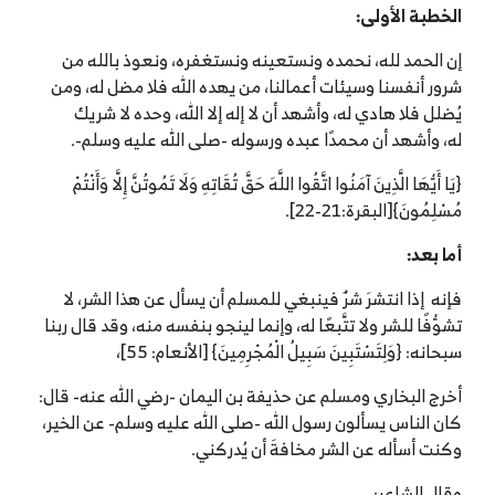
الخطبة الأولى
:
إن الحمد لله، نحمده ونستعينه ونستغفره، ونعوذ بالله من
شرور أنفسنا وسيئات أعمالنا، من يهده الله فلا مضل له، ومن
يُضلل فلا هادي له، وأشهد أن لا إله إلا الله، وحده لا شريك
له، وأشهد أن محمدًا عبده ورسوله -صلى الله عليه وسلم-.
{يَا أَيُّهَا الَّذِينَ آمَنُوا اتَّقُوا اللَّهَ حَقَّ تُقَاتِهِ وَلَا تَمُوتُنَّ إِلَّا وَأَنْتُمْ
مُسْلِمُونَ}[البقرة:21-22].
أما بعد
:
فإنه إذا انتشرَ شرٌ فينبغي للمسلم أن يسأل عن هذا الشر، لا
تشوُّفًا للشر ولا تتَّبعًا له، وإنما لينجو بنفسه منه، وقد قال ربنا
سبحانه: {وَلِتَسْتَبِينَ سَبِيلُ الْمُجْرِمِينَ} [الأنعام: 55]،
أخرج البخاري ومسلم عن حذيفة بن اليمان -رضي الله عنه- قال:
كان الناس يسألون رسول الله -صلى الله عليه وسلم- عن الخير،
وكنت أسأله عن الشر مخافةَ أن يُدركني.
وقال الشاعر: