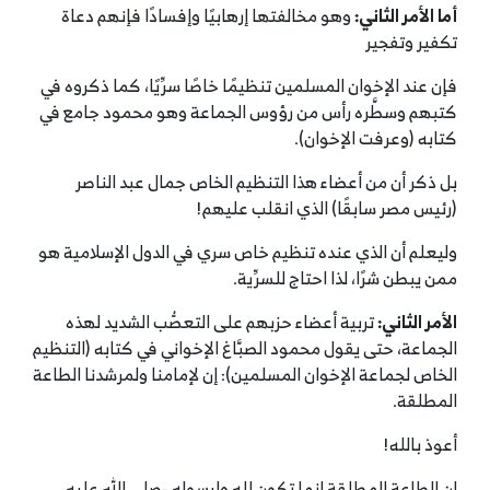
أما الأمر الثاني
:
وهو مخالفتها إرهابيًا وإفسادًا فإنهم دعاة
تكفير وتفجير
فإن عند الإخوان المسلمين تنظيمًا خاصًا سرِّيًا، كما ذكروه في
كتبهم وسطَّره رأس من رؤوس الجماعة وهو محمود جامع في
كتابه (وعرفت الإخوان).
بل ذكر أن من أعضاء هذا التنظيم الخاص جمال عبد الناصر
(رئيس مصر سابقًا) الذي انقلب عليهم!
وليعلم أن الذي عنده تنظيم خاص سري في الدول الإسلامية هو
ممن يبطن شرًا، لذا احتاج للسرِّية.
الأمر الثاني
:
تربية أعضاء حزبهم على التعصُّب الشديد لهذه
الجماعة، حتى يقول محمود الصبَّاغ الإخواني في كتابه (التنظيم
الخاص لجماعة الإخوان المسلمين): إن لإمامنا ولمرشدنا الطاعة
المطلقة.
أعوذ بالله!
إن الطاعة المطلقة إنما تكون لله ولرسوله -صلى الله عليه