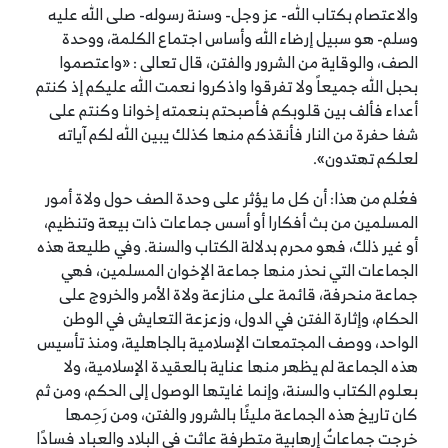
والاعتصام بكتاب الله- عز وجل- وسنة رسوله- صلى الله عليه
وسلم- هو سبيل إرضاء الله وأساس اجتماع الكلمة، ووحدة
الصف، والوقاية من الشرور والفتن، قال تعالى : «واعتصموا
بحبل الله جميعاً ولا تفرقوا واذكروا نعمت الله عليكم إذ كنتم
أعداء فألف بين قلوبكم فأصبحتم بنعمته إخوانا وكنتم على
شفا حفرة من النار فأنقذكم منها كذلك يبين الله لكم آياته
لعلكم تهتدون».
فعُلم من هذا: أن كل ما يؤثر على وحدة الصف حول ولاة أمور
المسلمين من بث أفكارا أو أسس جماعات ذات بيعة وتنظيم،
أو غير ذلك، فهو محرم بدلالة الكتاب والسنة. وفي طليعة هذه
الجماعات التي نحذر منها جماعة الإخوان المسلمين، فهي
جماعة منحرفة، قائمة على منازعة ولاة الأمر والخروج على
الحكام، وإثارة الفتن في الدول، وزعزعة التعايش في الوطن
الواحد، ووصف المجتمعات الإسلامية بالجاهلية، ومنذ تأسيس
هذه الجماعة لم يظهر منها عناية بالعقيدة الإسلامية، ولا
بعلوم الكتاب والسنة، وإنما غايتها الوصول إلى الحكم، ومن ثم
كان تاريخ هذه الجماعة مليئًا بالشرور والفتن، ومن رَحِمها
خرجت جماعاتٌ إرهابية متطرفة عاثت في البلاد والعباد فسادًا