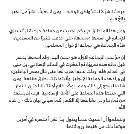
عرفتُ الشرَّ لا للشرِّ ولكن لتوقيه … ومن لا يعرفُ الشرَّ من الخير
يقعُ فيهِ
ومن هذا المنطلق فإليكم الحديث عن جماعة حركية تزيَّنت بزيّ
الإسلام في اسمها ورسمها، حتى خدعت كثيرًا من المسلمين،
هذه الجماعة هي جماعة الإخوان المسلمين.
إن مؤسس الجماعة الأول: هو حسن البنا، وقد أسسها بمصر
قبل مائة سنة تقريبًا، ثم انتشرت في العالم الإسلامي، بل حتى
في العالم كله، وذلك لدعم الغرب لها حتى قال بعض الباحثين:
إن وراء هذه الجماعة الإنجليز، وأثبتوا ذلك بطرق مقنعة، ومن
شاء فليرجع إلى ذلك، ومما يؤكِّد كلام أولئك الباحثين: الثمار
التي جنتها هذه الجماعة على الأمة الإسلامية؛ فإنه لم يستفد
من ثمارها ومن نشاطها إلا الكفار كما سيأتي بيان ذلك -إن شاء
الله -.
ولتعلموا أن الحديث عنها يطول جدًا لكن أختصره في أمرين
موثقًا ذلك من كتبها ورجالاتها: