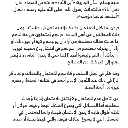
عليه وسلم- سأل الجارية: «أين الله؟» قالت: في السماء، قال:
«من أنا؟» قالت: أنت رسول الله -صلى الله عليه وسلم-، فقال:
«أعتقها فإنها مؤمنة».
فإذن لما كان للامتحان فائدة فإنه يُمتحن في عقيدته، ومن
ذلك المخالفون من أهل البدعة، فإنهم يُمتحنون في عقائدهم
إذا كانت هناك مصلحة، من أراد أن يوليهم ولاية أو غير ذلك، أو
أراد أن يعرف حسنهم من سوئهم في انتشار بدع معينة فيريد
أن يتأكد أن القوم ليسوا أنصارًا لها حتى لا يضروا الناس ولا يُغتر
بهم، إلى غير ذلك من المصالح.
وقد كثر في فعل السلف وكلامهم الامتحان بالعقائد، وقد ذكر
آثارًا في ذلك عبد الله بن الإمام أحمد في كتابه (السنة)، وذكره
غيره من أئمة السنة.
إذن الأصل عدم الامتحان ولا يُنتقل للامتحان إلا إذا وُجدت
مصلحة، أما المسائل التي يسوغ الخلاف فيها وفيها قولان أو
ثلاثة أٌقوال فإنه لا يصح الامتحان فيها، وإنما الامتحان في
المسائل التي لا يسوغ الخلاف فيها، والتي فيها بدعة أو سنة.