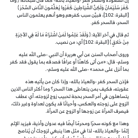
إن الشعوذة والسحر كفر -والعياذ بالله- كما قال سبحانه: ﴿ وَمَا
كَفَرَ سُلَيْمَانُ وَلَكِنَّ الشَّيَاطِينَ كَفَرُوا يُعَلِّمُونَ النَّاسَ السِّحْرَ ﴾
[البقرة: 102]، فبيَّن سبب كفرهم وهو أنهم يعلمون الناس
السحر، فالسحر كفر.
ثم قال في آخر الآية: ﴿ وَلَقَدْ عَلِمُوا لَمَنْ اشْتَرَاهُ مَا لَهُ فِي الآخِرَةِ
مِنْ خَلاقٍ ﴾ [البقرة: 102] أي: من نصيب.
وروى أصحاب السنن عن أبي هريرة أن النبي -صلى الله عليه
وسلم- قال: «من أتى كاهنًا أو عرافًا فصدقه بما يقول فقد كفر
بما أنزل على محمد» -صلى الله عليه وسلم-.
فإذن السحر كفر -والعياذ بالله- وإذا كان من يأتيه هذه
عقوبته، فكيف بمن يتعاطى هذا السحر؟ وما أكثر الناس الذين
يتساهلون في أمر السحر بحجة تحبيب زوج لزوجته، أي عطف
الزوج على زوجته والعكس، وأحيانًا قد يكون لعداوة وغير ذلك،
فيصرف المرأة عن زوجها أو الزوج عن المرأة.
وهذا مع كونه سحرًا ومحرمًا أيضًا فيه عدوان وأذية، فيزيد الإثم
إثمًا -والعياذ بالله- لذا في مثل هذا ينبغي لزوجك أن يُناصح