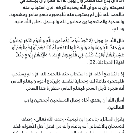
أخاه أن يدع هذا السحر وأن يُبيِّن له أنه كفر، وأن يجتهد في
نصيحته وأن يدعو أن الله يهديه لتركه، فإن استجاب منه
فالحمد لله، فإن لم يستجب منه فليهجره فهو ساحر ومشعوذ،
والسحرة والمشعوذون محادون لله والرسول -صلى الله عليه
وسلم-.
قال الله عز وجل: ﴿لا تَجِدُ قَوْماً يُؤْمِنُونَ بِاللَّهِ وَالْيَوْمِ الآخِرِ يُوَادُّونَ
مَنْ حَادَّ اللَّهَ وَرَسُولَهُ وَلَوْ كَانُوا آبَاءَهُمْ أَوْ أَبْنَاءَهُمْ أَوْ إِخْوَانَهُمْ أَوْ
عَشِيرَتَهُمْ أُوْلَئِكَ كَتَبَ فِي قُلُوبِهِمْ الإِيمَانَ وَأَيَّدَهُمْ بِرُوحٍ مِنْهُ﴾
الآية [المجادلة: 22].
إذن ليُناصح أخاه، فإن استجاب منه فالحمد لله، فإن لم يستجب
فليهجره طاعة لله وحماية لنفسه وليرتدع أخوه وليعلم الناس
أنه هجره لأجل السحر فيعلم الناس خطورة هذا السحر.
أسأل الله أن يهدي أخاه وضال المسلمين أجمعين يا رب
العالمين.
يقول السائل: جاء عن ابن تيمية -رحمه الله تعالى- وصفه
للامتحان بالأشخاص أنه بدعة، وأنه من فعل أهل الأهواء، فقد