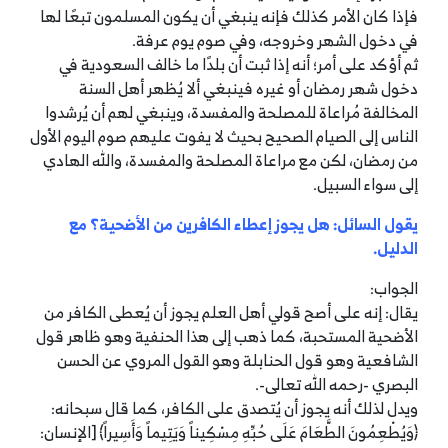
فإذا كان الأمر كذلك فإنه ينبغي أن يكون المسلمون تبعًا لها
في دخول الشهر وخروجه، وفي صوم يوم عرفة.
ثم أؤكد على أمر؛ أنه إذا ثبت أن بلدًا ما خالف السعودية في
دخول شهر رمضان أو غيره فينبغي ألا يُظهر أهل السنة
المخالفة مُراعاة للمصلحة والمفسدة، وينبغي لهم أن يُرشدوا
الناس إلى الصيام الصحيح بحيث لا يفوت عليهم صوم اليوم الأول
من رمضان، لكن مع مراعاة المصلحة والمفسدة، والله الهادي
إلى سواء السبيل.
يقول السائل: هل يجوز إعطاء الكافرين من الأضحية؟ مع
الدليل.
الجواب:
يقال: إنه على أصح قولي أهل العلم يجوز أن يُعطى الكافر من
الأضحية المستحبة، كما ذهب إلى هذا الحنفية وهو ظاهر قول
الشافعية وهو قول الحنابلة وهو القول المروي عن الحسن
البصري -رحمه الله تعالى-.
ويدل لذلك أنه يجوز أن يُتصدق على الكافر، كما قال سبحانه:
﴿وَيُطْعِمُونَ الطَّعَامَ عَلَى حُبِّهِ مِسْكِيناً وَيَتِيماً وَأَسِيراً﴾ [الإنسان: