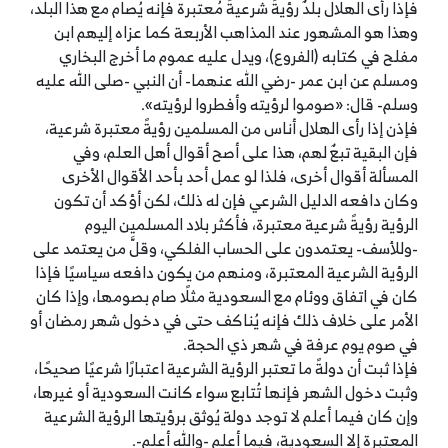
فإذا رأى الهلال بلدٌ رؤيةً شرعيةً مُعتبرة فإنه يُصام مع هذا البلد،
وهذا هو المشهور عند المذاهب الأربعة كما عزاه إليهم ابن
مفلح في كتابه (الفروع)، ويدل عليه عموم ما أخرج البخاري
ومسلم عن ابن عمر -رضي الله عنهما- أن النبي -صلى الله عليه
وسلم- قال: «صوموا لرؤيته وأفطروا لرؤيته».
فإذن إذا رأى الهلال أناس من المسلمين رؤيةً معتبرة شرعية،
فإن البقية تبعٌ لهم، هذا على أصح أقوال أهل العلم، وفي
المسألة أقوال أخرى، فلذا لو عمل أحد بأحد الأقوال الأخرى
وكان دافعه الدليل الشرعي فإن له ذلك، لكن أؤكد أن تكون
الرؤية رؤيةً شرعية معتبرة، فأكثر بلاد المسلمين اليوم
-وللأسف- يعتمدون على الحساب الفلكي، وقلَّ من يعتمد على
الرؤية الشرعية المعتبرة، ومنهم من يكون دافعه سياسيًا فإذا
كان في اتفاق ووئام مع السعودية مثلًا صام بصومها، وإذا كان
الأمر على خلاف ذلك فإنه يُناكف حتى في دخول شهر رمضان أو
في صوم يوم عرفة في شهر ذي الحجة.
فإذا ثبت أن دولةً ما تعتبر الرؤية الشرعية اعتبارًا شرعيًا صحيحًا،
وثبت دخول الشهر فإنها تُتابع سواء كانت السعودية أو غيرها،
وإن كان فيما أعلم لا توجد دولة يُوثق برؤيتها الرؤية الشرعية
المعتبرة إلا السعودية، فيما أعلم -والله أعلم-.