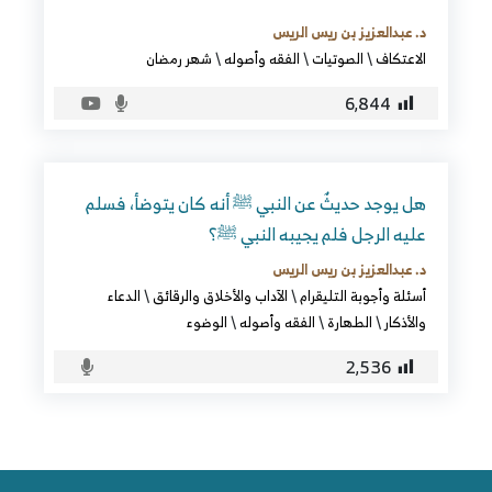
د. عبدالعزيز بن ريس الريس
الاعتكاف
\
الصوتيات
\
الفقه وأصوله
\
شهر رمضان
6٬844
هل يوجد حديثٌ عن النبي ﷺ أنه كان يتوضأ، فسلم
عليه الرجل فلم يجيبه النبي ﷺ؟
د. عبدالعزيز بن ريس الريس
أسئلة وأجوبة التليقرام
\
الآداب والأخلاق والرقائق
\
الدعاء
والأذكار
\
الطهارة
\
الفقه وأصوله
\
الوضوء
2٬536