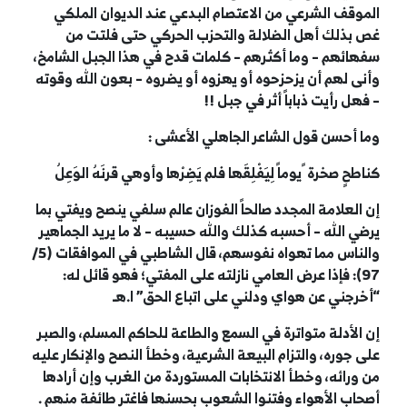
الموقف الشرعي من الاعتصام البدعي عند الديوان الملكي
غص بذلك أهل الضلالة والتحزب الحركي حتى فلتت من
سفهائهم – وما أكثرهم – كلمات قدح في هذا الجبل الشامخ،
وأنى لهم أن يزحزحوه أو يهزوه أو يضروه – بعون الله وقوته
– فهل رأيت ذباباً أثر في جبل !!
وما أحسن قول الشاعر الجاهلي الأعشى :
كناطحٍ صخرة ً يوماً لِيَفْلِقَها فلم يَضِرْها وأوهي قرنَهُ الوَعِلُ
إن العلامة المجدد صالحاً الفوزان عالم سلفي ينصح ويفتي بما
يرضي الله – أحسبه كذلك والله حسيبه – لا ما يريد الجماهير
والناس مما تهواه نفوسهم، قال الشاطبي في الموافقات (5/
97): فإذا عرض العامي نازلته على المفتي؛ فهو قائل له:
“أخرجني عن هواي ودلني على اتباع الحق” ا.هـ
إن الأدلة متواترة في السمع والطاعة للحاكم المسلم، والصبر
على جوره، والتزام البيعة الشرعية، وخطأ النصح والإنكار عليه
من ورائه، وخطأ الانتخابات المستوردة من الغرب وإن أرادها
أصحاب الأهواء وفتنوا الشعوب بحسنها فاغتر طائفة منهم .