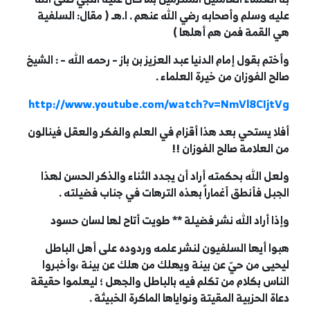
عليه وسلم وأصحابه رضي الله عنهم . ا.هـ ( مقال: السلفية
هي القمة فمن هم أهلها )
وأختم بقول إمام الدنيا عبد العزيز بن باز – رحمه الله – : الشيخ
صالح الفوزان من خيرة العلماء .
http://www.youtube.com/watch?v=NmVl8CIjtVg
أفلا يستحي بعد هذا أقزام في العلم والفكر والعقل فينالون
من العلامة صالح الفوزان !!
ولعل الله بحكمته أراد أن يجدد الثناء والذكر الحسن لهذا
الجبل فأنطق أغماراً بهذه الترهات في جناب فضيلته .
وإذا أراد الله نشر فضيلة ** طويت أتاح لها لسان حسود
هبوا أيها السلفيون لنشر علمه وردوده على أهل الباطل
ليحيى من حيّ عن بينة ويهلك من هلك عن بينة ،وأخبروا
الناس بكلام من تكلم فيه بالباطل والجهل ؛ ليعلموا حقيقة
دعاة الحزبية المقيتة ونواياها الماكرة الخبيثة .