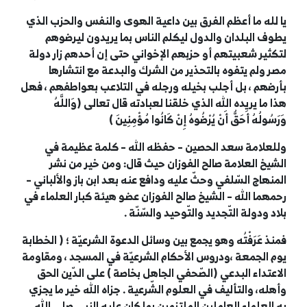
يا لله ما أعظم الفرق بين داعية الهوى والنفس والحزب الذي
يطوف البلدان والدول ليكلم الناس بما يريدون ليرضوهم
لتكثير شعبيتهم أو حزبهم الإخواني حتى إن أحدهم زار دولة
مصر ولم يتفوه بالتحذير من الشرك والبدعة مع انتشارها
بأرضهم ، بل أجلب بخيله ورجله في التلاعب بعواطفهم ، فهل
هذا ما يريده الله الذي خلقنا لعبادته قال تعالى (
وَاللَّهُ
وَرَسُولُهُ أَحَقُّ أَنْ يُرْضُوهُ إِنْ كَانُوا مُؤْمِنِينَ
)
وللعلامة سعد الحصين – حفظه الله – كلمة عظيمة في
الشيخ العلامة صالح الفوزان حيث قال: ومن خير من نشر
المنهاج السّلفي وحثّ عليه ودافع عنه بعد ابن باز والألباني –
رحمهما الله – الشيخ صالح الفوزان عضو هيئة كبار العلماء في
بلاد ودولة التّجديد والتّوحيد
والسّنّة .
فمنذ عَرَفْتُه وهو يجمع بين وسائل الدعوة الشرعيّة ؛ ( الخطابة
يوم الجمعة ،
ودروس الأحكام الشرعيّة في المسجد ، ومقاومة
الاعتداء البدعي (الصّحفي الجاهل بخاصة ) على الدّين الحق
وأهله، والتأليف في العلوم الشّرعية . جزاه الله خير ما يجزي
به العلماء العاملين الملتزمين بما كان عليه النبي صلى
الله