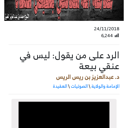
24/11/2018
6٬244
الرد على من يقول: ليس في
عنقي بيعة
د. عبدالعزيز بن ريس الريس
الإمامة والولاية
\
الصوتيات
\
العقيدة