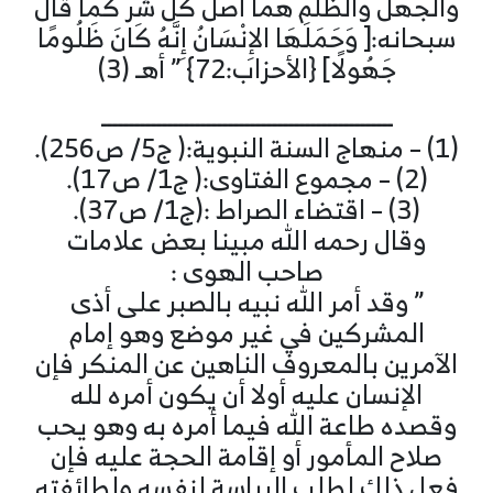
والجهل والظلم هما أصل كل شر كما قال
سبحانه:[ وَحَمَلَهَا الإِنْسَانُ إِنَّهُ كَانَ ظَلُومًا
جَهُولًا] {الأحزاب:72} ” أهـ (3)
ـــــــــــــــــــــــــــــــــــــــــــــــــــــ
(1) – منهاج السنة النبوية:( ج5/ ص256).
(2) – مجموع الفتاوى:( ج1/ ص17).
(3) – اقتضاء الصراط :(ج1/ ص37).
وقال رحمه الله مبينا بعض علامات
صاحب الهوى :
” وقد أمر الله نبيه بالصبر على أذى
المشركين في غير موضع وهو إمام
الآمرين بالمعروف الناهين عن المنكر فإن
الإنسان عليه أولا أن يكون أمره لله
وقصده طاعة الله فيما أمره به وهو يحب
صلاح المأمور أو إقامة الحجة عليه فإن
فعل ذلك لطلب الرياسة لنفسه ولطائفته