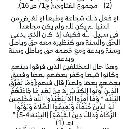
(2) – مجموع الفتاوى:( ج1/ ص16).
أو فعل ذلك شجاعة وطبعا أو لغرض من
الدنيا لم يكن لله ولم يكن مجاهداً
في سبيل الله فكيف إذا كان الذي يدعي
الحق والسنة هو كنظيره معه حق وباطل
وسنة وبدعة ومع خصمه حق وباطل وسنة
وبدعة.
وهذا حال المختلفين الذين فرقوا دينهم
وكانوا شيعا وكفر بعضهم بعضا وفسق
بعضهم بعضا ولهذا قال فيهم:[وَمَا تَفَرَّقَ
الَّذِينَ أُوتُوا الكِتَابَ إِلَّا مِنْ بَعْدِ مَا جَاءَتْهُمُ
البَيِّنَةُ * وَمَا أُمِرُوا إِلَّا لِيَعْبُدُوا اللهَ مُخْلِصِينَ
لَهُ الدِّينَ حُنَفَاءَ وَيُقِيمُوا الصَّلَاةَ وَيُؤْتُوا
الزَّكَاةَ وَذَلِكَ دِينُ القَيِّمَةِ] {البيِّنة:4-5} ”
أهـ (1)