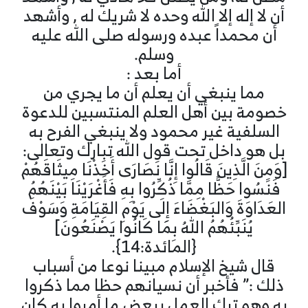
أن لا إله إلا الله وحده لا شريك له , وأشهد
أن محمداً عبده ورسوله صلى الله عليه
وسلم.
أما بعد :
مما ينبغي أن يعلم أن ما يجري من
خصومة بين أهل العلم المنتسبين للدعوة
السلفية غير محمود ولا ينبغي الفرح به
بل هو داخل تحت قول الله تبارك وتعالى:
[وَمِنَ الَّذِينَ قَالُوا إِنَّا نَصَارَى أَخَذْنَا مِيثَاقَهُمْ
فَنَسُوا حَظًّا مِمَّا ذُكِّرُوا بِهِ فَأَغْرَيْنَا بَيْنَهُمُ
العَدَاوَةَ وَالبَغْضَاءَ إِلَى يَوْمِ القِيَامَةِ وَسَوْفَ
يُنَبِّئُهُمُ اللهُ بِمَا كَانُوا يَصْنَعُونَ]
{المائدة:14}.
قال شيخ الإسلام مبينا نوعا من أسباب
ذلك :” فأخبر أن نسيانهم حظا مما ذكروا
به وهو ترك العمل ببعض ما أمروا به كان