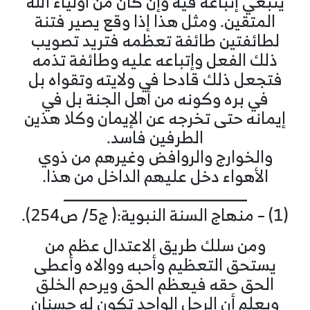
ينبغي إتباعه فيه وإن كان من أولياء الله
المتقين. ومثل هذا إذا وقع يصير فتنة
لطائفتين طائفة تعظمه فتريد تصويب
ذلك الفعل وإتباعه عليه وطائفة تذمه
فتجعل ذلك قادحا في ولايته وتقواه بل
في بره وكونه من أهل الجنة بل في
إيمانه حتى تخرجه عن الإيمان وكلا هذين
الطرفين فاسد.
والخوارج والروافض وغيرهم من ذوي
الأهواء دخل عليهم الداخل من هذا.
ـــــــــــــــــــــــــــــــــــــــــــــــــــــ
(1) – منهاج السنة النبوية:( ج5/ ص254).
ومن سلك طريق الاعتدال عظم من
يستحق التعظيم وأحبه ووالاه وأعطى
الحق حقه فيعظم الحق ويرحم الخلق
ويعلم أن الرجل الواحد تكون له حسنان