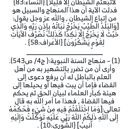
لَاتَّبَعْتُمُ الشَّيْطَانَ إِلَّا قَلِيلًا] {النساء:83}
فدلت الآية أن هذا المنهاج والسبيل هو
من إتباع الشيطان , والله عز وجل يقول:
[وَالبَلَدُ الطَّيِّبُ يَخْرُجُ نَبَاتُهُ بِإِذْنِ رَبِّهِ وَالَّذِي
خَبُثَ لَا يَخْرُجُ إِلَّا نَكِدًا كَذَلِكَ نُصَرِّفُ الآَيَاتِ
لِقَوْمٍ يَشْكُرُونَ] {الأعراف:58} .
ـــــــــــــــــــــــــــــــــــــــــــــــــــــ
(1) – منهاج السنة النبوية:( ج4/ ص543).
وأرى أن من تضرر بالتشهير به من أهل
العلم بالباطل له أن يرفع دعوى إلى
القضاء فإما أن يبت فيها أو يحيلها إلى
هيئة كبار العلماء لبيان الحق ثم يحكم
فيها القضاة , فهذا ما أمر الله به قال
تعالى:[وَمَا اخْتَلَفْتُمْ فِيهِ مِنْ شَيْءٍ فَحُكْمُهُ
إِلَى اللهِ ذَلِكُمُ اللهُ رَبِّي عَلَيْهِ تَوَكَّلْتُ وَإِلَيْهِ
أُنِيبُ] {الشُّورى:10} .