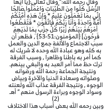
وقال رحمه الله:” وقال تعالى:[يَا أَيُّهَا
الرُّسُلُ كُلُوا مِنَ الطَّيِّبَاتِ وَاعْمَلُوا صَالِحًا
إِنِّي بِمَا تَعْمَلُونَ عَلِيمٌ * وَإِنَّ هَذِهِ أُمَّتُكُمْ
أُمَّةً وَاحِدَةً وَأَنَا رَبُّكُمْ فَاتَّقُونِ * فَتَقَطَّعُوا
أَمْرَهُمْ بَيْنَهُمْ زُبُرًا كُلُّ حِزْبٍ بِمَا لَدَيْهِمْ
فَرِحُونَ] {المؤمنون:51-53} , فظهر أن
سبب الاجتماع والألفة جمع الدين والعمل
به كله وهو عبادة الله وحده لا شريك له
كما أمر به باطنا وظاهرا , وسبب الفرقة
ترك حظ مما أمر العبد به والبغي بينهم.
ونتيجة الجماعة رحمة الله ورضوانه
وصلواته وسعادة الدنيا والآخرة وبياض
الوجوه , ونتيجة الفرقة عذاب الله ولعنته
وسواد الوجوه وبراءة الرسول منهم ” أهـ
(2)
وبين رحمه الله بعض أسباب هذا الاختلاف