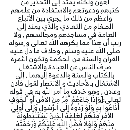
أهون ولكنه يمتد إلى التحذير من
كتبهم ودعوتهم والاستفادة من علمهم
وأعظم من ذلك ما يجري بين الأتباع
الطغام من التعادي والذي يمتد إلى
العامة في مساجدهم ومجالسهم , ولا
ريب أن هذا مما يكرهه الله تعالى ورسوله
صلى الله عليه وسلم , وخلاف ما دل عليه
القرآن والسنة من الحكمة وتكون الثمرة
صرف الناس عن العبادة والاشتغال
بالكتاب والسنة والدعوة إليهما , إلى
الاشتغال بالأحاديث و الانتصار لقول فلان
وعلان , وهو خلاف ما أمر الله به في قوله
تعالى:[وَإِذَا جَاءَهُمْ أَمْرٌ مِنَ الأَمْنِ أَوِ الخَوْفِ
أَذَاعُوا بِهِ وَلَوْ رَدُّوهُ إِلَى الرَّسُولِ وَإِلَى أُولِي
الأَمْرِ مِنْهُمْ لَعَلِمَهُ الَّذِينَ يَسْتَنْبِطُونَهُ
مِنْهُمْ وَلَوْلَا فَضْلُ اللهِ عَلَيْكُمْ وَرَحْمَتُهُ