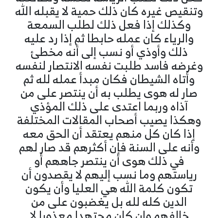
وتنقيص غيره كان ذلك حمية لا يقبله الله
وكذلك إذا فعل ذلك لطلب السمعة
والرياء كان عمله حابطا ثم إذا رد عليه
ذلك وأوذي أو نسب إلى أنه مخطئ
وغرضه فاسد طلبت نفسه الانتصار لنفسه
وأتاه الشيطان فكان مبدأ عمله لله ثم
صار له هوى يطلب به أن ينتصر على من
آذاه وربما اعتدى على ذلك المؤذي
وهكذا يصيب أصحاب المقالات المختلفة
إذا كان كل منهم يعتقد أن الحق معه
وأنه على السنة فإن أكثرهم قد صار لهم
في ذلك هوى أن ينتصر جاههم أو
رياستهم وما نسب إليهم لا يقصدون أن
تكون كلمة الله هي العليا وأن يكون
الدين كله لله بل يغضبون على من
خالفهم وإن كان مجتهدا معذورا لا