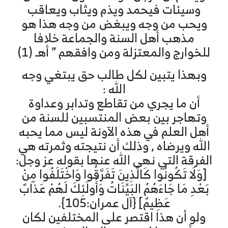
وسيئات فيحمد ويذم ويثاب ويعاقب
ويحب من وجه ويبغض من وجه هذا هو
مذهب أهل السنة والجماعة خلافا
للخوارج والمعتزلة ومن وافقهم ” أهـ (1)
وبهذا يتبين لكل طالب حق يبتغي وجه
الله :
أن ما يجري من تقاطع وتدابر وعداوة
وتهاجر بين بعض المنتسبين للسنة من
أهل العلم في هذه الآونة ليس مما يحبه
الله ويرضاه , وذلك أن نتيجته وثمرته هي
الفرقة التي نهى الله عنها بقوله عز وجل:
[وَلَا تَكُونُوا كَالَّذِينَ تَفَرَّقُوا وَاخْتَلَفُوا مِنْ
بَعْدِ مَا جَاءَهُمُ البَيِّنَاتُ وَأُولَئِكَ لَهُمْ عَذَابٌ
عَظِيمٌ] {آل عمران:105}.
ولو أن هذا اقتصر على المختلفين لكان