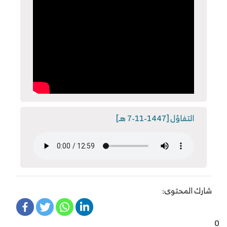
التفاؤل [1447-11-7 هـ]
شارك المحتوى:
0