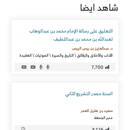
شاهد ايضا
التعليق على رسالة الإمام محمد بن عبدالوهاب
لعبدالله بن محمد بن عبداللطيف
د. عبدالعزيز بن ريس الريس
الآداب والأخلاق والرقائق
\
التاريخ والسيرة
\
الصوتيات
\
العقيدة
7٬700
السنة مصدر التشريع الثاني
سعيد بن هليل العمر
منبر الجمعة
3٬126