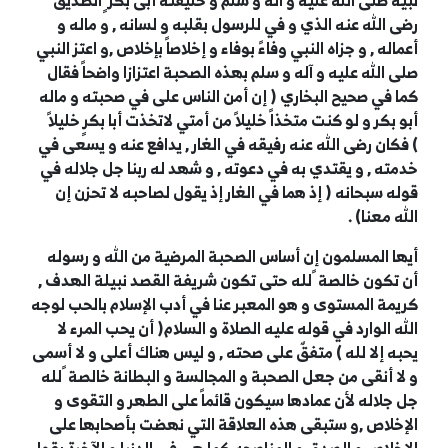
نبيه صلى الله عليه و آله و سلم و خليفته أبى بكر ٍ الصديق
رضى الله عنه الذي و في للرسول بقلبه و لسانه , و ماله و
أعماله , و جزاه النبي وفاءً بوفاء و إخلاصاً بإخلاص ,و اعتز النبي
صلى الله عليه و آله و سلم بهذه الصحبة اعتزازا واضحاً فقال
كما في صحيح البخاري ( إن أمن الناس على في صحبته و ماله
أبو بكر و لو كنت متخذاً خليلاً من أمتي لاتخذت أبا بكرٍ خليلاً
) فكان رضى الله عنه رفيقه في الغار , يدافع عنه و يسعى في
خدمته , و يقتدي به في دعوته , و شهد له ربنا جل جلاله في
قوله سبحانه ( إذ هما في الغار إذ يقول لصاحبه لا تحزن إن
الله معنا) .
أيها المسلمون إن أساس الصحبة المرضية من الله و رسوله
أن تكون خالصة ً لله حتى تكون شريفة القصد نبيلة الهدف ,
كريمة المستوى و هو المعبر عنا في أدب الإسلام بالحب لوجه
الله الوارد في قوله عليه الصلاة و السلام( أن يحب المرء لا
يحبه إلا لله ) متفقٌ على صحته , و ليس هناك أعلى و لا أسمى
و لا أنقى من جعل الصحبة و المجالسة و البطانة خالصة ً لله
جل جلاله لأن عمادها سيكون قائماً على الطهر و التقوى و
الإخلاص ,و ستبقى هذه العلاقة التي نهضت بأصحابها على