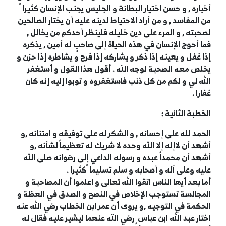
أخباره , و حسن اختيار البطانة و الجليس يجنب الإنسان كثيرا ً
من المفاسد , و من أراد الاحتياط لدينه عليه أن يختار الصالحين
لصحبته , و المرء على دين خليله فلينظر أحدكم من يخالل ,
فما أحوج الإنسان في هذه الحياة إلى صاحبٍ له أمين , يذكره
إذا غفل و يعينه إذا ذكر و يشاركه إذا فرح و يشاطره إذا حزن و
يخلص معه الصحبة لوجه الله . أقول هذا القول و أستغفر
الله لي و لكم من كل ذنب فاستغفروه و توبوا إليه إنه كان
غفارا .
الخطبة الثانية :
الحمد لله على إحسانه , و الشكر له على توفيقه و امتنانه ,و
أشهد أن لاإله إلا الله وحده لا شريك له تعظيماً لشأنه ,و
أشهد أن محمداً عبده و رسوله الداعي إلى رضوانه صلى الله
عليه وعلى آله و أصحابه و سلم تسليما ً كثيرا .
أما بعد أيها الناس اتقوا الله تعالى و اعلموا أن المصاحبة و
المجالسة تستوجب الإخلاص في النصح و الصدق في العظة و
الحكمة في التوجيه ,و يروى أن عمر ابن الخطاب رضي الله عنه
اختار عبد الله ابن عباس ٍ رضي الله عنهما ليشير عليه فقال له