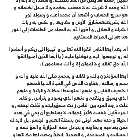
سبيل رحمته فلا يضل من انقاد لطاعته ,وأشهد أن لا إله إلا
الله وحده لا شريك له لا معقب لحكمه و لا مبدل لكلماته و
هو سريع الحساب و أشهد أن محمداً عبه و رسوله نور
الله بشريعتهمشارق الأرض و مغاربها , و نكس به رايات
الشرك و الضلال , و أخرج الله به العباد من الظلمات إلى النور
هداهم لى الصراط المستقيم .
أما بعد أيها الناس اتقوا الله تعالى و أنيبوا إلى ربكم و أسلموا
له , و توجهوا إليه و توكلوا عليه ( يا أيها الذين أمنوا اتقوا
الله حق تقاته و لا تموتن إلا و أنت مسلمون ) .
أيها المؤمنون بالله و لقائه و بمحمدٍ صلى الله عليه و آله و
سلم و رسالته , يتفاوت الناس في الحياة الدنيا فمنهم
الضعيف القليل و منهم المتوسط المكانة والرتبة و منهم
الذي يسبق و يتقدم و منهم الذي يسود و يترأس , و كلما
علت درجة المرء بين الناس زادت مسؤوليته و ثقلت تبعته , و
المرء قليلٌ بنفسه كثيرٌ بإخوانه. لا يستطيع أن يحي في هذه
الحياة و حده مهما أوتى من بسطة العلم و الجسم , بل لابد له
ممن يصاحبه و يعاونه و يتبادل معه المؤازرة و المؤانسة و
المساندة و المساعدة , و الصحبة رابطةٌ روحيه لها مكانتها و