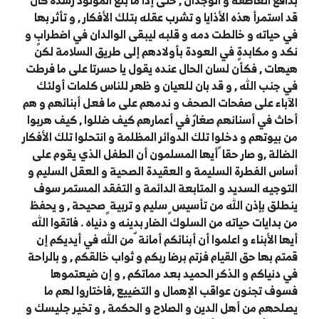
بدافع العاطفة و الوجدان , حتى إذا ما بلغ المولود رشده كان
قد استمرأ هذه الأذايا و تشرب عقله بتلك الأفكار , و تأثر بها
في حياته و خالطت دمه و قلبه ليبقى الوالدان في اضطرابٍ و
نكد و مكابدةٍ في العودة بأولادهم إلى طريق السلامة لكن
هيهات , فكأن لسان الحال عنده يقول يا حسرتا على ما فرطت
في جنب الله , و قد بان للعيان و ظهر للناس كلمات أولئك
الآباء على صفحات الصحف و ندمهم على ما فعل أبنائهم و هم
أحاث في أسنانهم صغارٌ في أعمارهم كيف ضللوا , كيف هربوا
من بيوتهم و دخلوا تلك الدوائر المظلمة و انتحلوا تلك الأفكار
الضالة ,و صار حقا ً أيها المسلمون أن الطفل الذي يقوم على
أساس الفطرة السليمة و العقيدة الصحية و العقل السليم و
التوجيه السديد و المتابعة الدائمة و التفقد المستمر سوف
ينطلق بإذن الله من تأسيس ٍ سليم و تربية ٍ صحيحة , و يحفظ
من بدايات حياته من السلوك الضار بدينه و دنياه . فاتقوا الله
أيها الأبناء و اعلموا أن أبنائكم أمانة ٌ من الله في أيديكم إن
قمتم بها حق القيام فزتم برضا ربكم و ثواب خالقكم , و بالراحة
في دنياكم و الذكر الحميد بعد مماتكم , و إن ضيعتموها
فسوف تجنون عواقب الإهمال و التضييع ,فاختاروا لهم ما
يصلحهم من أهل الدين و الصلاح و الحكمة , و تخير جليسك و