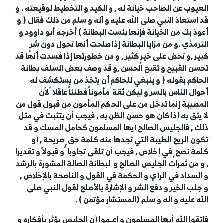
العيوب عن الصاحب خيانة له , و الكيد و التخطيط لوقيعته . و
قد استعاذ النبي صلى الله عليه و آله و سلم من ذلك فقال ( و
أعوذ بك من الخيانة فإنها بئست البطانة ) أخرجه أبو داوود و
الترمذي .و من مزايا البطانة إذا صلحت أنها تحول دون شرٍ
كبير ,و تحض على خيرٍ كثير , و من خطورتها إذا فسدت أنها قد
تحسن القبيح و تقبح الحسن ,و قد وصف بعض السلف بطانة
الحاكم بقوله ( و ينبغي للحاكم أن يتخذ من يستكشف له
أحوال الناس بالسر و ليكن ثقة ً مأموناً فطنناً عاقلا ً لأن
المصيبة إنما تدخل من على الحاكم المأمون من قبول قول من
لا يثق به إذا كان هو حسن الظن به , فيجب أن يتثبت في مثل
ذلك , فالجليس الصالح أيها المسلمون كحامل المسك و قد
تكون الريح الطيبة التي تجدها منه كلمة حق ٍ صريحة , أو
كلمة نصح ٍ في إخلاص , فيجب أن تلقى تجاوبا ً و قبولاً و تقديرا
, و من ثمرات الجليس الصالح و البطانة الصالة المشورة بالرشد
و السداد في الرأي و الحكمة في القول و الناصحة بالإخلاص ,
و جلب الخير و دفع الشر و الإشارة بالأصلح لقول النبي صلى
الله عليه و آله و سلم (المستشار مؤتمن ) .
فاتقوا الله أيها المسلمون و اعلموا أن الجليس يؤثر بأفكاره و