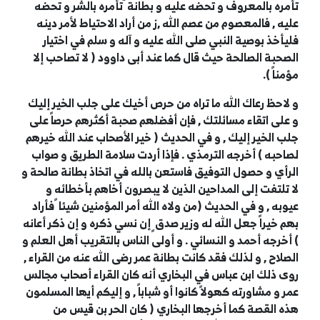
تأمره بالمعروف و تحضه عليه و بطانة ٌ تأمره بالشر و تحضه
عليه , فالمعصوم من عصم الله ,ز من أراد الاحتياط لأمر دينه
فليأخذ بوصية النبي صلى الله عليه و آله و سلم في اختيار
الصحبة الصالحة حيث قال كما عند أبى داوود ( لا تصاحب إلا
مؤمناً ).
و لاحظ رعاك الله ما تراه من حرص أخيك على جلب الخير إليك
و على اتقاء مسائلتك , فإن أفضلهم صحبة أكثرهم حرصاً على
جلب الخير إليك , و في الحديث ( خير الأصحاب عند الله خيرهم
لصاحبه ) أخرجه الترمذي . فإذا أردت سلامة الطريق و صواب
الرأي و حصول التوفيق فاستعن بالله في اتخاذ بطانة صالحة و
لا تلتفت إلى المداحين الذين لا يبصرون أخاهم بأخطائه و
عيوبه , و في الحديث (من ولاه الله أمر المؤمنين شيئا ً فأراد
بهم خيراً جعل الله له وزير صدق ٍ إن نسي ذكره و إن ذكر أعانه
) أخرجه أحمد و النسائي . و أولى الناس بالتقريب أهل العلم و
الصلاح , و لذلك فقد كانت بطانة عمر رضى الله عنه من القراء ,
روى ذلك ابن عباس في البخاري أنه كان القراء أصحاب مجالس
عمر و مشاورته كهولاً كانوا أو شباباً , و إليكم أيها المسلمون
هذه القصة كما أخرجها البخاري ( كان الحر بن قيس من