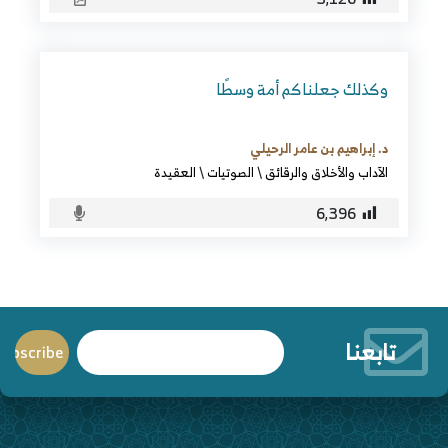
وكذلك جعلناكم أمة وسطًا
د. إبراهيم بن عامر الرحيلي
الآداب والأخلاق والرقائق
\
الصوتيات
\
العقيدة
6٬396
تابعنا