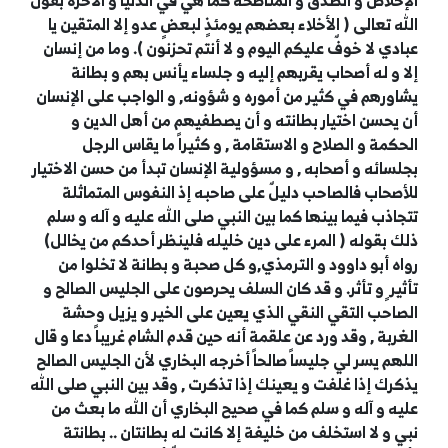
الإخلاص و الصدق و المناصحه كما هي في الدنيا و الآخرة بقول
الله تعالى ( الأخلاء بعضهم يومئذٍ لبعضٍ عدو إلا المتقين يا
عبادي لا خوفٌ عليكم اليوم و لا أنتم تحزنون ). وما من إنسان
إلا و له أصحاب يقربهم إليه و جلساء يأنس بهم و بطانة
يشاورهم في كثير من أموره و شؤونه, و الواجب على الإنسان
أن يحسن اختيار بطانته و أن يصطفيهم من أهل الدين و
الحكمة و الصلاح و الاستقامة , و كثيراً ما يقاس الرجل
بجلسائه و أصحابه , و مسؤولية الإنسان تبدأ من حسن الاختيار
للأصحاب فالصاحب دليلٌ على صاحبه إذ النفوس المتماثلة
تتجاذب فيما بينها كما بين النبي صلى الله عليه و آله و سلم
ذلك بقوله ( المرء على دين خليله فلينظر أحدكم من يخالل)
رواه أبو داوود و الترمذي,و كل صحبة و بطانة لا تخلوا من
تأثير ٍ و تأثر. و قد كان السلف يحرصون على الجليس الصالح و
الصاحب التقي النقي الذي يعين على الخير و يزيل وحشة
الغربة , وقد ورد عن علقمة أنه حين قدم الشام غريباً دعا و قال
اللهم يسر لي جليساً صالحاً أخرجه البخاري لأن الجليس الصالح
يذكرك إذا غلفت و يعينك إذا تذكرت , وقد بين النبي صلى الله
عليه و آله و سلم كما في صحيح البخاري أن الله ما بعث من
نبي و لا استخلف من خليفة إلا كانت له بطانتان .. بطانتة