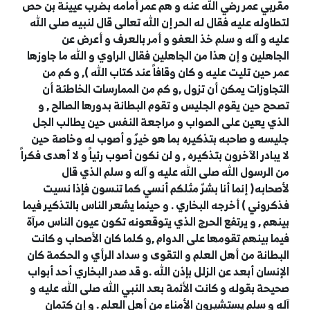
مقربي عمر رضي الله عنه و هم عمر أمامه بضرب عيينة بن حص
لتطاوله عليه فقال له الحر إن الله تعالى قال لنبيه صلى الله
عليه و آله و سلم خذ العفو و أمر بالعرف و أعرض عن
الجاهلين و إن هذا من الجاهلين فقال الراوي و الله ما جاوزها
عمر حين تليت عليه و كان وقافاً عند كتاب الله ), و كم من
التجاوزات يمكن أن تزول ,و كم من الممارسات الخاطئة أن
تصحح حين يقوم الجليس و تقوم البطانة بدورها الصالح , و
الذي يعين على الصواب و مراجعة النفس حين يطالب الجل
جليسه و صاحبه بتذكيره بما هو خيرٌ و أصوب له وخاصة حين
لا يبادر الآخرون بتذكيره , و لن نكون أصوب رئياً و لا أهدى فكراً
من الرسول الله صلى الله عليه و آله و سلم الذي قال
لأصحابه( إنما أنا بشرٌ مثلكم أنسي كما تنسون فإذا نسيت
فذكروني ) أخرجه البخاري . و حينما يشعر الناس بالتذكير فيما
بينهم , و يرتفع الحرج الذي يتوقعونه تكون عيون الناس مرآة
فيما بينهم تقومها على الدوام ,و كلما كان الأصحاب و كانت
البطانة من أهل العلم و التقوى و سداد الرأي و الحكمة كان
الإنسان أبعد عن الزلل بإذن الله .و قد صدر البخاري أحد أبواب
صحيحة بقوله و كانت الأئمة بعد النبي الله صلى الله عليه و
آله و سلم يستشيرون الأمناء من أهل العلم . و إن كتمان