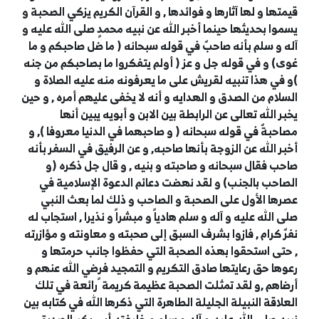
قيمتها و لها آثارها و فوائدها , و القرآن الكريم يزكي الصحبة و
يسموا بحديثها حينما أخبر الله عن نبيه محمدٍ صلى الله عليه و
آله و سلم بأنه صاحبٌ في قوله سبحانه ( ما ضل صاحبكم و ما
غوى) و في قوله جل و عز ( أولم يتفكروا ما بصاحبكم من جنه
)و في هذا تنبيه لقريش على ما يعرفونه منه عليه الصلاة و
السلام من الصدق و الهدايه و أنه لا يخفى عليهم أمره , و حين
يخبر الله تعالى عن الرابطة بين الابن و أبويه يبين أنها
مصاحبةٌ في قوله سبحانه ( و صاحبهما في الدنيا معروفا ), و
أخبر الله عن الزوجة بأنها صاحبه, و عن الرفيق في السفر بأنه
صاحب فقال سبحانه و صاحبته و بنيه , و قال جل ذكره (و
الصاحب بالجنب) و لقد نهضت دعائم الدعوة الإسلامية في
عصرها الأول على الصحبة و الصاحب و ذلك لما بعث النبي
صلى الله عليه و آله و سلم هادياً و مبشراً و نذيرا , استجاب له
نفرٌ كرام , فازوا بشرف السبق إلى صحبته و معاونته و مؤازرته
, حتى استحقوا بهذه الصحبة التي حفظوا جانب حرمتها و
رعوها حق رعايتها صادق التكريم و التمجيد فرضي الله عنهم و
أرضاهم ,و لقد تمثلت الصحبة عظيمة كريمة ً رائعة في تلك
العلاقة النبيلة الجليلة الطاهرة التي ذكرها الله في كتابه بين