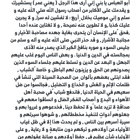
أبو العباس يا بني إني أرى هذا الرجل ( يعني عمر ) يستشيرك
و يقدمك على الأكابر من أصحاب رسول الله صلي الله عليه و
سلم و إني موصيك بخلال ٍ أربع : لا تفشين له سرا, و لا يجربن
عليك كذبا ,و لا تطوين عنه نصيحة , و لا تغتابن عنده أحدا
,فحق ٌ على الإنسان أن يتحرى بغاية جهده مصاحبة الأخيار و
مجانبة الأشرار , و قد حذر النبي صلى الله عليه و آله و سلم من
جليس السوء و صوره بنافخ الكير الذي يصدر منه الأذى
بمجالسته في الدين و الدنيا . و بعض الناس اليوم غلب عليهم
الجهل و البعد عن الدين و تسلط عليهم جلساء السوء الذين
يصدونهم عن الحق و يزينون لهم الباطل و خاصة ً الشباب ,
فقد ابتلى بعضهم بألوان ٍ من الصحبة السيئة التي تنشأ في
ظلمات الإثم و الغش و الخداع و التضليل , فجالسوا من ضل
سعيهم في الحياة الدنيا , فاندفع شباب ٌ في صحبة أهل
الأهواء و البدع و أصحاب الفكر الضال و انساقوا معهم في
صداقةٍ لا تزيد علما ً و لا تحفظ دينا , فخدعوهم و غرروا بهم و
جعلوهم أدواتٍ لتنفيذ مخططاتهم , و شوهوا سيرتهم و
سيرة أسرهم بين الناس , و لم يحدث هذا إلا في ظل غياب
الأولياء عن أولادهم و تركهم دون متابعةٍ و لا رعاية , و على
الأولياء شأن عظيم في حفظ أولادهم و صيانة عقولهم من