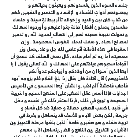
جلساء السوء الذين يفسدونهم و يعبثون بحياتهم و
يجعلونهم أدواتٍ للفساد و الإفساد و التدمير و التفجير , فكم
من شابٍ كان بين والديه و إخوانه تأثر ببطانةٍ سيئة و جلساء
مفسدين يحملون أفكارا ً ضالة جنوا عليهم و أوردوه المهالك
و تحولت نتيجة صحبته لهم إلى انتهاك ٍ لحدود الله , و تدمير
لمصالح العباد , و سفك لدماء النفوس المعصومة . و إن
المفرط في هذه الأمانة آثم عاصي لله جل و علا ,يحمل وزر
معصيته أما ربه ثم أمام عباده . قال بعض السلف كنا نسمع أن
أقواماً سحبوهم عيالاتهم على المهالك و الله تعالى يقول ( يا
أيها الذين آمنوا إن من أولادكم و أزواجكم عدواً لكم
فاحذروهم ) قال قتادة كان يقال إذا بلغ الغلام فلم يزوجه أبوه
فأصاب فاحشةً ً أثم الأب ,و الشأن أيها المسلمون في تأسيس
البدايات فإذا أسس عقل الصغير على المنهج السليم و التربية
الصحيحة و توبع في ذلك , فإذا استقر ذلك في نفسه و دخل
في قلبه ,ا كسب الصغير حصانة و حماية ضد كل فسادٍ و
جريمة , لكن بعض الآباء و للأسف قد يتساهل و يفرط في
تربية طفله و هو صغير و خاصة ً الذين بلغوا مرحلة التمييز بين
الأشياء و التفريق بين النافع و الضار ,يتساهل الأب معهم