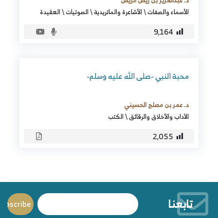
د. عبدالعزيز بن ريس الريس
الأسماء والصفات
\
الأشاعرة والماتريدية
\
الصوتيات
\
العقيدة
9٬164
محبة النبي -صلى الله عليه وسلم-
د. عمر بن مصلح الحسيني
الآداب والأخلاق والرقائق
\
الكتب
2٬055
تابعنا