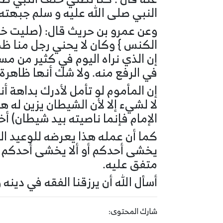
النبي صلى الله عليه و سلم جبهته
وعن عمرو بن حريث قال: (صليت خلف
الكنس } وكان لا يحني رجل منا ظ
إن الذي نراه اليوم في كثير من مسا
في الرفع منه. ولا شك أنها ظاهرة ت
إن المأموم لو تأمل لأدرك بداهة أن
لا لشيء إلا لأن الشيطان يزين له 
الإمام فإنما ناصيته بيد شيطان) أ
كما أن عمله هذا يعرضه للوعيد الو
يخشى أحدكم أو ألا يخشى أحدكم إذ
متفق عليه.
أسأل الله أن يرزقنا الفقه في دينه
شارك المحتوى: