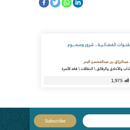
قنـوات الفضـائـيـة… شرور وسمـــوم
 عبدالرزاق بن عبدالمحسن البدر
آداب والأخلاق والرقائق
\
المقالات
\
فقه الأسرة
1٬975