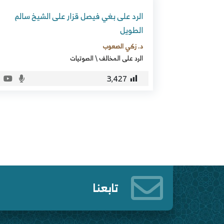
الرد على بغي فيصل قزار على الشيخ سالم
الطويل
د. زكي الصعوب
الرد على المخالف
\
الصوتيات
3٬427
تابعنا