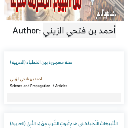
أحمد بن فتحي الزيني
Author:
(العربية) سنة مهجورة بين الخطباء
أحمد بن فتحي الزيني
Science and Propagation
\
Articles
(العربية) التَّنْبِيهَاتُ الْلَّطِيفَة فِي عَدمِ ثُبوتِ الشُّربِ مِنْ يَدِ النَّبِيِّ