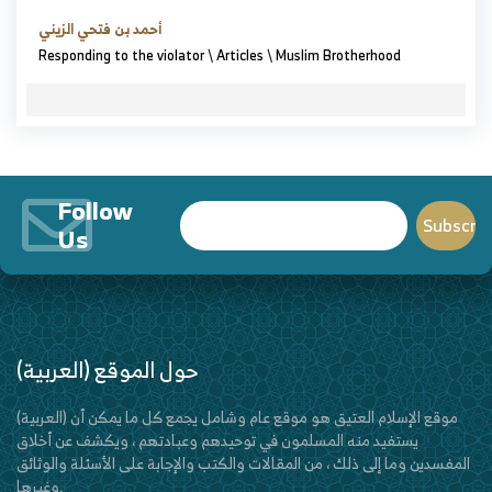
أحمد بن فتحي الزيني
Responding to the violator
\
Articles
\
Muslim Brotherhood
Follow
Us
(العربية) حول الموقع
(العربية) موقع الإسلام العتيق هو موقع عام وشامل يجمع كل ما يمكن أن
يستفيد منه المسلمون في توحيدهم وعبادتهم ، ويكشف عن أخلاق
المفسدين وما إلى ذلك ، من المقالات والكتب والإجابة على الأسئلة والوثائق
وغيرها.