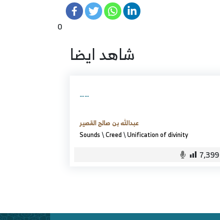
0
شاهد ايضا
……
عبدالله بن صالح القصير
Sounds
\
Creed
\
Unification of divinity
7,399