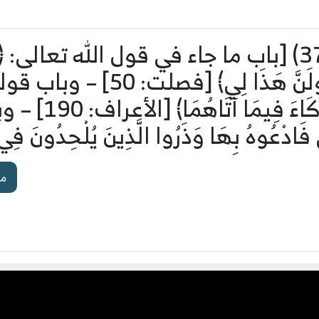
شرح كتاب التوحيد (37) [باب ما جاء في قول الله تعالى: ﴿و
بَعْدِ ضَرَّاءَ مَسَّتْهُ لَيَقُولَ
صَالِحًا جَعَلَا 
فَادْعُوهُ بِهَا وَذَرُوا الَّذِينَ يُلْحِدُونَ فِي 
مش