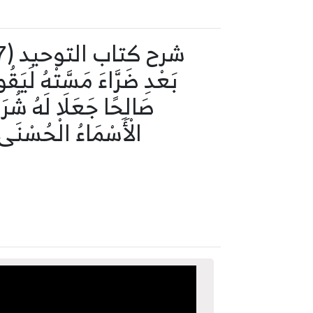
الْأَسْمَاءُ الْحُسْنَى 