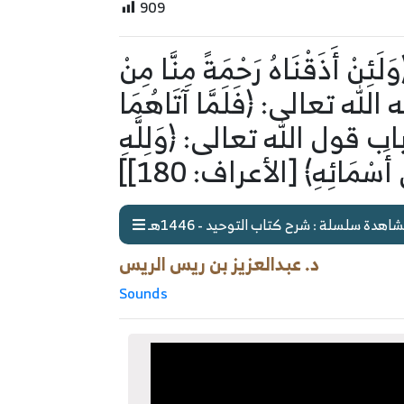
909
َلَئِنْ أَذَقْنَاهُ رَحْمَةً مِنَّا مِنْ
نَّ هَذَا لِي﴾ [فصلت: 50] – وباب قوله الله تعالى: ﴿فَلَمَّا آتَاهُمَا
لَهُ شُرَكَاءَ فِيمَا آتَاهُمَا﴾ [الأعراف: 190] – وباب قول الله تعالى: ﴿وَلِلَّهِ
أَسْمَائِهِ﴾ [الأعراف: 180]]
اهدة سلسلة : شرح كتاب التوحيد - 1446هـ
د. عبدالعزيز بن ريس الريس
Sounds