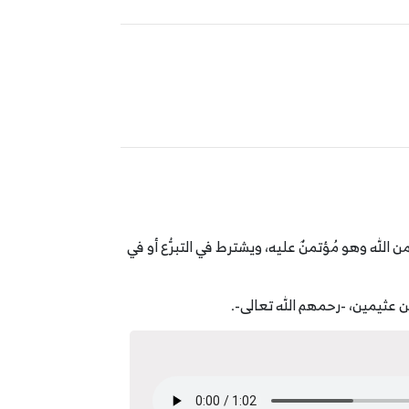
من الله وهو مُؤتمنٌ عليه، ويشترط في التبرُّع أو في
بن عثيمين، -رحمهم الله تعالى-.