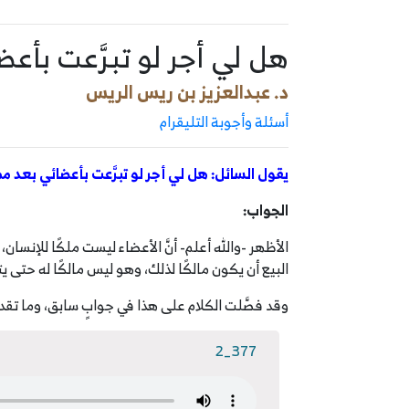
هل لي أجر لو تبرَّعت بأع
د. عبدالعزيز بن ريس الريس
أسئلة وأجوبة التليقرام
يقول السائل: هل لي أجر لو تبرَّعت بأعضائي بعد م
الجواب:
الأظهر -والله أعلم- أنَّ الأعضاء ليست ملكًا للإنسان،
البيع أن يكون مالكًا لذلك، وهو ليس مالكًا له حتى يتبر
وقد فصَّلت الكلام على هذا في جوابٍ سابق، وما تقدم 
377_2