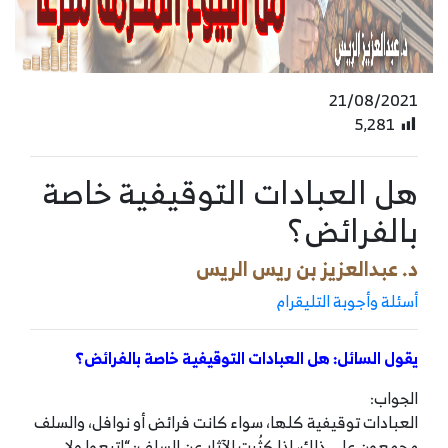
21/08/2021
5٬281
هل العبادات التوقيفية خاصة
بالفرائض؟
د. عبدالعزيز بن ريس الريس
أسئلة وأجوبة التليقرام
يقول السائل: هل العبادات التوقيفية خاصة بالفرائض؟
الجواب:
العبادات توقيفية كلها، سواء كانت فرائض أو نوافل، والسلف
مجمعون على ذلك، لذا كثُرت الآثار عن السلف: “اتبعوا ولا