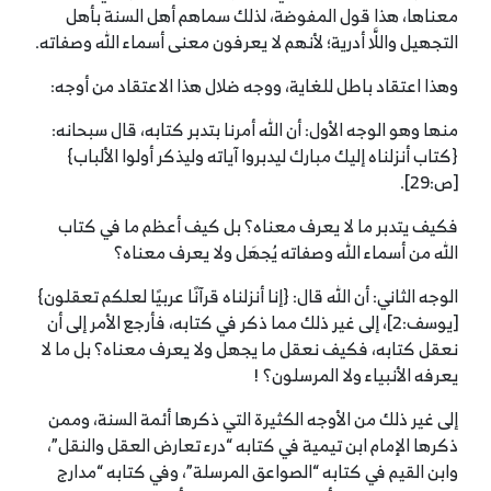
معناها، هذا قول المفوضة، لذلك سماهم أهل السنة بأهل
التجهيل واللَّا أدرية؛ لأنهم لا يعرفون معنى أسماء الله وصفاته.
وهذا اعتقاد باطل للغاية، ووجه ضلال هذا الاعتقاد من أوجه:
منها وهو الوجه الأول: أن الله أمرنا بتدبر كتابه، قال سبحانه:
{كتاب أنزلناه إليك مبارك ليدبروا آياته وليذكر أولوا الألباب}
[ص:29].
فكيف يتدبر ما لا يعرف معناه؟ بل كيف أعظم ما في كتاب
الله من أسماء الله وصفاته يُجهَل ولا يعرف معناه؟
الوجه الثاني: أن الله قال: {إنا أنزلناه قرآنًا عربيًا لعلكم تعقلون}
[يوسف:2]، إلى غير ذلك مما ذكر في كتابه، فأرجع الأمر إلى أن
نعقل كتابه، فكيف نعقل ما يجهل ولا يعرف معناه؟ بل ما لا
يعرفه الأنبياء ولا المرسلون؟ !
إلى غير ذلك من الأوجه الكثيرة التي ذكرها أئمة السنة، وممن
ذكرها الإمام ابن تيمية في كتابه “درء تعارض العقل والنقل”،
وابن القيم في كتابه “الصواعق المرسلة”، وفي كتابه “مدارج