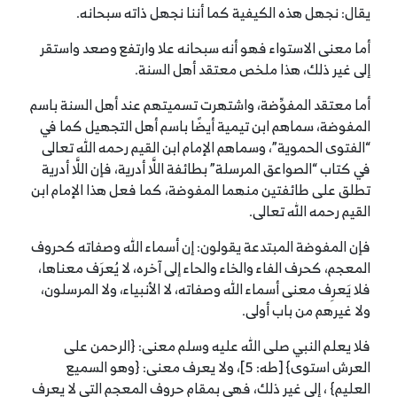
يقال: نجهل هذه الكيفية كما أننا نجهل ذاته سبحانه.
أما معنى الاستواء فهو أنه سبحانه علا وارتفع وصعد واستقر
إلى غير ذلك، هذا ملخص معتقد أهل السنة.
أما معتقد المفوِّضة، واشتهرت تسميتهم عند أهل السنة باسم
المفوضة، سماهم ابن تيمية أيضًا باسم أهل التجهيل كما في
“الفتوى الحموية”، وسماهم الإمام ابن القيم رحمه الله تعالى
في كتاب “الصواعق المرسلة” بطائفة اللَّا أدرية، فإن اللَّا أدرية
تطلق على طائفتين منهما المفوضة، كما فعل هذا الإمام ابن
القيم رحمه الله تعالى.
فإن المفوضة المبتدعة يقولون: إن أسماء الله وصفاته كحروف
المعجم، كحرف الفاء والخاء والحاء إلى آخره، لا يُعرَف معناها،
فلا يَعرِف معنى أسماء الله وصفاته، لا الأنبياء، ولا المرسلون،
ولا غيرهم من باب أولى.
فلا يعلم النبي صلى الله عليه وسلم معنى: {الرحمن على
العرش استوى} [طه: 5]، ولا يعرف معنى: {وهو السميع
العليم} ، إلى غير ذلك، فهي بمقام حروف المعجم التي لا يعرف