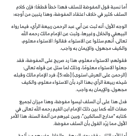
أما نسبة قول المفوضة للسلف فهذا خطأ قطعًا؛ فإن كلام
السلف كثير في خلاف اعتقاد المفوضة، وهذا يتبين من أوجه:
الوجه الأول: أنه ثبت عن أبي عبد الرحمن ربيعة الرأي، فيما رواه
البيهقي والخلال وغيرها، وثبت عن الإمام مالك رحمه الله
تعالى، أنهم سئلوا عن الاستواء، فقالوا: الاستواء معلوم،
والكيف مجهول، والإيمان به واجب.
فقولهم: الاستواء معلوم، هذا رد صريح على المفوضة، فقد
جعلوا الاستواء معلومًا، وذلك لما سئل عن قوله تعالى:
{الرحمن على العرش استوى} [طه:5]، فرد الإمام مالك وقبله
شيخه ربيعة الرأي بهذا الرد بأن الاستواء معلوم، والكيف
مجهول، والإيمان به واجب.
فدل هذا على أن السلف ليسوا مفوضة، وهذا ميزان لجميع
صفات الله كما بين ذلك الإمام ابن القيم رحمه الله تعالى في
كتابه “مدارج السالكين”، وبين غيرهم من أئمة السنة، هذا الأمر
الأول مما يَرُد القول بأن السلف مفوضة.
أما الأمر الثاني: فقد روى البيهقي والخلال وغيرهم من أئمة