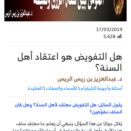
17/03/2019
5٬428
هل التفويض هو اعتقاد أهل
السنة؟
د. عبدالعزيز بن ريس الريس
أسئلة وأجوبة التليقرام
\
الأسماء والصفات
\
العقيدة
يقول السائل: هل التفويض معتقد لأهل السنة؟ وهل كان
السلف مفوِّضين؟
يُقال جوابًا عن هذا السؤال: ينبغي أن يعلم: ما معتقد سلف
هذه الأمة، وأهل السنة والجماعة في أسماء الله وصفاته؟ وما