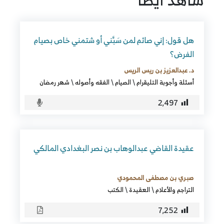
هل قول: إني صائم لمن سَبَّني أو شتمني خاص بصيام
الفرض؟
د. عبدالعزيز بن ريس الريس
أسئلة وأجوبة التليقرام
\
الصيام
\
الفقه وأصوله
\
شهر رمضان
2٬497
عقيدة القاضي عبدالوهاب بن نصر البغدادي المالكي
صبري بن مصطفى المحمودي
التراجم والأعلام
\
العقيدة
\
الكتب
7٬252