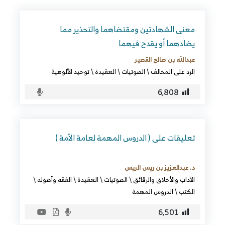
معنى الشهادتين ومقتضاهما والتحذير مما
يضادهما أو يقدح فيهما
عبدالله بن صالح القصير
الرد على المخالف
\
الصوتيات
\
العقيدة
\
توحيد الألوهية
6٬808
تعليقات على ( الدروس المهمة لعامة الأمة )
د. عبدالعزيز بن ريس الريس
الآداب والأخلاق والرقائق
\
الصوتيات
\
العقيدة
\
الفقه وأصوله
\
الكتب
\
الدروس المهمة
6٬501