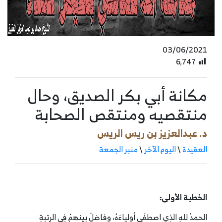
03/06/2021
6٬747
مكانة أبي بكر الصديق، وحال
منتقصيه ومنتقص الصحابة
د. عبدالعزيز بن ريس الريس
العقيدة
\
اليوم الآخر
\
منبر الجمعة
الخطبة الأولى:
الحمدُ للهِ الذِي اصطفَى أولياءَهُ، وفاضلَ بينهمْ فِي الرتبةِ