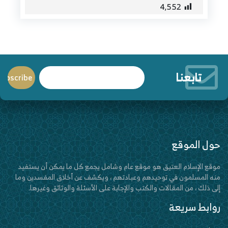
4٬552
تابعنا
حول الموقع
موقع الإسلام العتيق هو موقع عام وشامل يجمع كل ما يمكن أن يستفيد
منه المسلمون في توحيدهم وعبادتهم ، ويكشف عن أخلاق المفسدين وما
إلى ذلك ، من المقالات والكتب والإجابة على الأسئلة والوثائق وغيرها.
روابط سريعة