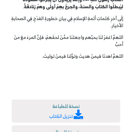
ليُبطلُوا الكتابَ والسنةَ، والجرحُ بهِمْ أولَى وهمْ زنادقةٌ
.
إلَى آخرِ كلماتِ أئمةِ الإسلامِ فِي بيانِ خطورةِ القدْحِ فِي الصحابةِ
الأخيارِ.
اللهمَّ اغفرْ لنَا بحبِّهم واجعلنَا ممَّنْ لحقَهمْ، فإنَّ المرءَ معَ منْ
أحبَّ
اللهمَّ اهدنَا فيمنْ هديتَ وتوَّلنا فيمنْ توليتَ.
نسخة للطباعة
تنزيل الكتاب