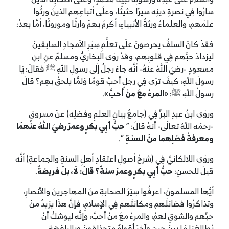
سارُوا فِي نصرةِ دينِه سيرًا حثيثًا، وعلَى أتباعِهم الذينَ ورثُوا
علمَهم، والعلماءُ ورثةُ الأنبياءِ، أكرمَ بهمْ وارثًا وموروثًا، أمَّا بعدُ:
فقدْ كانَ السلفُ يحرصونَ علَى تعلُّمِ سِيَرِ الأمجادِ السابقينَ
ليزدادَ حبُّهم فِي قلوبِهم، وقدْ روَى البخاريُّ ومسلمٌ عنِ ابنِ
مسعودٍ -رضيَ اللهُ عنهُ- أنَّه جاءَ رجلٌ إلَى رسولِ اللهِ ﷺ فقالَ: يَا
رسولَ اللهِ، كيفَ ترَى فِي رجلٍ أحبَّ قومًا وَلمَّا يلحقْ بهِم؟ قالَ
رسولُ اللهِ ﷺ: «
المرءُ معَ منْ أحبَّ
».
وروَى ابنُ عبدِ البرِّ فِي (جامعُ بيانِ العلمِ وفضلِه) عنْ مسروقٍ
-رحمَه اللهُ تعالَى- أنهُ قالَ: ”
حب
ُّ
أبِي
بكرٍ
وعمرَ
رضي
َ
اللهُ
عنهمَا
ومعرفةُ
فضلِهما
منَ
السنةِ
“.
وروَى اللالكائيُّ فِي (شرحُ أصولِ اعتقادِ أهلِ السنةِ والجماعةِ) أنَّه
قيلَ للحسنِ:
حبُّ أبِي بكرٍ وعمرَ سنةٌ؟ قالَ: لَا، بلْ فريضةٌ
.
أيُّها المسلمونَ، اعرفُوا سِيَرَ الصحابةِ منَ المهاجرينَ والأنصارِ،
وتذاكرُوا فضائلَهم ومكانتَهم فِي الإسلامِ، فإنَّ هذَا يزيدُ منْ
حبِّهم والشوقِ لهمْ، والمرءُ معَ منْ أحبَّ، وإنَّه ليوشكُ أنْ
يُطالعَنا مَا بينَ حينٍ وآخرَ أقوامٌ متحذلقونَ وبالرافضةِ