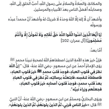
والمكانةِ، وَالصلاةُ والسلامُ علَى رسولِ اللهِ، أحبِّ الخلقِ إلَى اللهِ،
وصحابتُه أفضلُ الناسِ بعدَ الأنبياءِ والمرسلينَ.
وأشهدُ أن لَّا إلهَ إلَّا اللهُ وحدَهُ لَا شريكَ لهُ وأشهدُ أنَّ محمداً عبدُه
ورسولُه
﴿
يَا أَيُّهَا الَّذِينَ آمَنُوا اتَّقُوا اللَّهَ حَقَّ تُقَاتِهِ وَلَا تَمُوتُنَّ إِلَّا وَأَنْتُمْ
مُسْلِمُونَ﴾
[آل عمران: 102]
أمَّا بعدُ:
فإنَّ خيرَ هذهِ الأمةِ الذينَ اصطفاهمُ اللهُ لصحبةِ نبينَا محمدٍ ﷺ
روَى الإمامُ أحمدُ عنِ ابنِ مسعودٍ -رضيَ اللهُ عنهُ- قالَ: ”
إنَّ
اللهَ
نظر
َ
فِي
قلوبِ
العبادِ،
فوجدَ
قلبَ
محمدٍ
ﷺ خيرَ قلوبِ العبادِ،
فاصطفاهُ لنفسِه، فابتعثَهُ برسالتِه، ثمَّ نظرَ فِي قلوبِ العبادِ
بعدَ قلبِ محمدٍ، فوجدَ قلوبَ أصحابِه خيرَ قلوبِ العبادِ،
فجعلَهم وزراءَ نبيِّه
”.
وروَى البخاريُّ ومسلمٌ عنِ ابنِ مسعودٍ -رضيَ اللهُ عنهُ- أنَّ النبيَّ
ﷺ قال: «
خيرُ الناسِ قرنِي، ثمَّ الذينَ يلونهُمْ، ثمَّ الذينَ يلونهُمْ
».