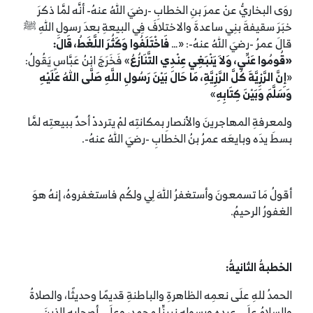
روَى البخاريُّ عنْ عمرَ بنِ الخطابِ -رضيَ اللهُ عنهُ- أنَّه لمَّا ذكرَ
خبَرَ سقيفةَ بنِي ساعدةَ والاختلافَ فِي البيعةِ بعدَ رسولِ اللهِ ﷺ
قالَ عمرُ -رضيَ اللهُ عنهُ-: «…
فَاخْتَلَفُوا وَكَثُرَ اللَّغَطُ، قَالَ:
«قُومُوا عَنِّي، وَلاَ يَنْبَغِي عِنْدِي التَّنَازُعُ
» فَخَرَجَ ابْنُ عَبَّاسٍ يَقُولُ:
«
إِنَّ الرَّزِيَّةَ كُلَّ الرَّزِيَّةِ، مَا حَالَ بَيْنَ رَسُولِ اللَّهِ صَلَّى اللهُ عَلَيْهِ
وَسَلَّمَ وَبَيْنَ كِتَابِهِ
»
ولمعرفةِ المهاجرينَ والأنصارِ بمكانتِه لمْ يترددْ أحدٌ ببيعتِه لمَّا
بسطَ يدَه وبايعَه عمرُ بنُ الخطابِ -رضيَ اللهُ عنهُ-.
أقولُ مَا تسمعونَ وأستغفرُ اللهَ لِي ولكُم فاستغفروهُ، إنهُ هوَ
الغفورُ الرحيمُ.
الخطبةُ الثانيةُ:
الحمدُ للهِ علَى نعمِه الظاهرةِ والباطنةِ قديمًا وحديثًا، والصلاةُ
والسلامُ علَى عبدِه ورسولِه نبينِّا محمدٍ، وعلَى أصحابِه الذينَ