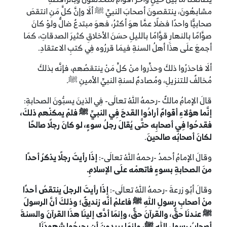
مشابهُونَ، ينتقصونَ أصحابَ النبيِّ ﷺ ألَا وإنَّ كلَّ مَنِ انتقصَ
صحابيًّا واحدًا فضلًا عمَّا هوَ أكثرُ، فهوَ مبتدعٌ ضالٌّ ولوْ كانَ
صوَّامًا بالنهارِ قوَّامًا بالليلِ حسَنَ الأخلاقِ كثيرَ الصدقاتِ، كمَا
أجمعَ علَى هذَا أهلُ السنةِ فيمَا قررُوه فِي كتبِ الاعتقادِ.
ألَا فاحذرُوا ذلكَ وحذِّروا منْ كلِّ مَنْ ينتقصُهم، فإنَّه بذلكَ
مُخالفٌ للتنزيلِ، ومُصادمٌ لسنةِ النبيِّ الأمينِ ﷺ.
قالَ الإمامُ مالكٌ -رحمهُ اللهُ تعالَى- فِي الذينَ يسبُّونَ الصحابةِ:
إنَّما هؤلاءِ أقوامٌ أرادُوا القدحَ فِي النبيِّ ﷺ فلمْ يمكنْهم ذلكَ،
فقدحُوا فِي أصحابِه حتَّى يُقالَ رجلُ سوءٍ، لو كانَ رجلًا صالحًا
لكانَ أصحابُه صالحينَ
.
وقالَ الإمامُ أحمدُ -رحمهُ اللهُ تعالَى-:
إذَا رأيتَ رجلًا يذكرُ أحدًا
منَ الصحابةِ بسوءٍ فاتهمْه علَى الإسلامِ.
وقالَ أبُو زرعةَ -رحمهُ اللهُ تعالَى-:
إذَا رأيتَ الرجلَ ينتقصُ أحدًا
منْ أصحابِ رسولِ اللهِ ﷺ فاعلمْ أنَّه زنديقٌ؛ وذلكَ أنَّ الرسولَ
ﷺ عندنَا حقٌّ، والقرآنَ حقٌّ، وإنمَا أدَّى إلينَا هذَا القرآنَ والسنةَ
أصحابُ رسولِ اللهِ ﷺ، وإنمَا يريدونَ أن يجرحُوا شهودَنَا