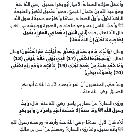
وأفضلُ هؤلاءِ الصحابةُ الأخيارُ أبُو بكرٍ الصديقُ -رضيَ اللهُ عنهُ-
وهوَ عبدُ اللهِ بنُ عثمانَ التيميِّ، فهوَ الصِّديقُ الأكبرُ والخليفةُ
الراشدُ الأولُ، وأولُ الصحابةِ إسلامًا وأكثرُهم صحبةً لرسولِ اللهِ
ﷺ وأحبُّ الناسِ إليهِ، وهُو صاحبُه فِي الهجرةِ وجليسُه فِي الغارِ،
قالَ اللهُ تعالَى فيهِ: ﴿
ثَانِيَ اثْنَيْنِ إِذْ هُمَا فِي الْغَارِ إِذْ يَقُولُ
لِصَاحِبِهِ لا تَحْزَنْ إِنَّ اللَّهَ مَعَنَا﴾
.
وقالَ: ﴿
وَالَّذِي جَاءَ بِالصِّدْقِ وَصَدَّقَ بِهِ أُوْلَئِكَ هُمْ الْمُتَّقُونَ
﴾ وقال
تعالى: ﴿
وَسَيُجَنَّبُهَا الأَتْقَى (17) الَّذِي يُؤْتِي مَالَهُ يَتَزَكَّى (18)
وَمَا لأَحَدٍ عِنْدَهُ مِنْ نِعْمَةٍ تُجْزَى (19) إِلاَّ ابْتِغَاءَ وَجْهِ رَبِّهِ الأَعْلَى
(20) وَلَسَوْفَ يَرْضَى
﴾.
وقدْ حكَى المفسرونَ أنَّ المرادَ بهذِه الآياتِ الثلاثِ أبُو بكرٍ
الصديقُ -رضيَ اللهُ عنهُ-.
وروَى البخاريُّ عنْ عمارٍ بنِ ياسرٍ -رضيَ اللهُ عنهُ- قالَ:
رأيتُ
رسولَ اللهِ ﷺ ومَا معهُ إلا خمسةُ أعبُدٍ وامرأتانِ وأبو بكرٍ
.
أيْ: كانَ الأولَ إسلامًا -رضيَ اللهُ عنهُ وأرضاهُ- ووصفَه رسولُ اللهِ
ﷺ بأنَّه صديقٌ، وقدْ روَى البخاريُّ ومسلمٌ عنْ أنسٍ بنِ مالكٍ