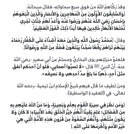
وقدْ زكَّاهمُ اللهُ منْ فوقِ سبعِ سماواتِه، فقالَ سبحانَهُ:
﴿
وَالسَّابِقُونَ الأَوَّلُونَ مِنْ الْمُهَاجِرِينَ وَالأَنصَارِ وَالَّذِينَ اتَّبَعُوهُمْ
بِإِحْسَانٍ رَضِيَ اللَّهُ عَنْهُمْ وَرَضُوا عَنْهُ وَأَعَدَّ لَهُمْ جَنَّاتٍ تَجْرِي
تَحْتَهَا الأَنْهَارُ خَالِدِينَ فِيهَا أَبَدًا ذَلِكَ الْفَوْزُ الْعَظِيمُ
﴾.
وقالَ: ﴿
مُحَمَّدٌ رَسُولُ اللَّهِ وَالَّذِينَ مَعَهُ أَشِدَّاءُ عَلَى الْكُفَّارِ رُحَمَاءُ
بَيْنَهُمْ تَرَاهُمْ رُكَّعًا سُجَّدًا يَبْتَغُونَ فَضْلًا مِنْ اللَّهِ وَرِضْوَانًا
﴾.
فلعلوُّ منزلتِهم روَى البخاريُّ ومسلمٌ عنْ أبِي سعيدٍ -رضيَ اللهُ
عنهُ- أنَّ النبيَّ ﷺ قالَ: «
لَا تسبُّوا أصحابِي، فلَو أنَّ أحدَكم أنفقَ
مثلَ أُحدٍ، ذَهبًا مَا بلغَ مدَّ أحدِهم، ولا نصيفَه
».
ومنْ لطيفِ مَا قَال فيهِم شيخُ الْإسلامِ ابنُ تيميةَ -رحمَه اللهُ
تعالَى- فِي (العقيدةِ الواسطيةِ):
(
وَمَن نظَرَ فِي سِيرَةِ الْقَوْمِ بِعِلْمٍ وَبَصِيرَةٍ، وَمَا مَنَّ اللهُ عَلَيْهِم بِهِ
مِنَ الْفَضَائِلِ؛ عَلِمَ يَقِينًا أَنَّهُمْ خِيْرُ الْخَلْقِ بَعْدَ الأَنْبِيَاءِ؛ لاَ كَانَ وَلا
يَكُونُ مِثْلُهُمْ، وَأَنَّهُمُ الصَّفْوَةُ مِنْ قُرُونِ هَذِهِ الأُمَّةِ الَّتِي هِيَ
خَيْرُ الأُمَمِ وَأَكْرَمُهَا عَلَى اللهِ
.)