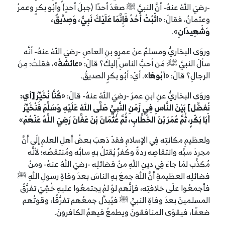
-رضيَ اللهُ عنهُ- أنَّ النبيَّ ﷺ صعَدَ أحدًا (جبلَ أحدٍ) وأبُو بكرٍ وعمرُ
وعثمانُ، فقالَ: «
اثْبُتْ أُحُدُ فَإِنَّمَا عَلَيْكَ نَبِيٌّ، وَصِدِّيقٌ،
وَشَهِيدَانِ
».
وروَى البخاريُّ ومسلمٌ عنْ عمرٍو بنِ العاصِ -رضيَ اللهُ عنهُ- أنَّه
سألَ النبيَّ ﷺ: مَن أحبُّ الناسِ إليكَ؟ قالَ: «
عائشةُ
»، فقلتُ: مِنَ
الرجالِ؟ قالَ: «
أبُوهَا
». أيْ: أبُو بكرٍ الصديقُ.
وروَى البخاريُّ عنِ ابنِ عمرَ -رضيَ اللهُ عنهُ- قالَ: «
كُنَّا نُخَيِّرُ [أي:
نُفضِّل] بَيْنَ النَّاسِ فِي زَمَنِ النَّبِيِّ صَلَّى اللهُ عَلَيْهِ وَسَلَّمَ فَنُخَيِّرُ
أَبَا بَكْرٍ، ثُمَّ عُمَرَ بْنَ الخَطَّابِ، ثُمَّ عُثْمَانَ بْنَ عَفَّانَ رَضِيَ اللَّهُ عَنْهُمْ
»
ولعظيمِ مكانتِه فِي الإسلامِ فقدْ ذهبَ بعضُ أهلِ العلمِ إلَى أنَّ
مجردَ سبِّه وانتقاصِه ردةٌ وكفرٌ يُقتلُ بهِ سابُّه ومُنتقصُه؛ لأنَّه
مُكذِّب لمَا جاءَ فِي دينِ اللهِ منْ فضائلِه -رضيَ اللهُ عنهُ- ومنْ
فضائلِه العظيمةِ أنَّ اللهَ جمعَ بهِ الناسَ بعدَ وفاةِ رسولِ اللهِ ﷺ
فأجمعُوا علَى خلافتِه، فإنَّهم لوْ لمْ يجتمعُوا عليهِ خُشِيَ تفرُّقُ
المسلمينَ بعدَ وفاةِ النبيِّ ﷺ فيُبدَّل جمعُهم تفرُّقًا، وقوتُهم
ضعفًا، فيقوَى المنافقونَ ويطمعُ فيهمُ الكافرونَ.