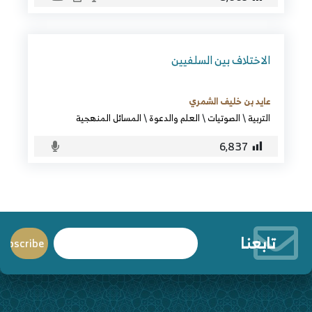
الاختلاف بين السلفيين
عايد بن خليف الشمري
التربية
\
الصوتيات
\
العلم والدعوة
\
المسائل المنهجية
6٬837
تابعنا