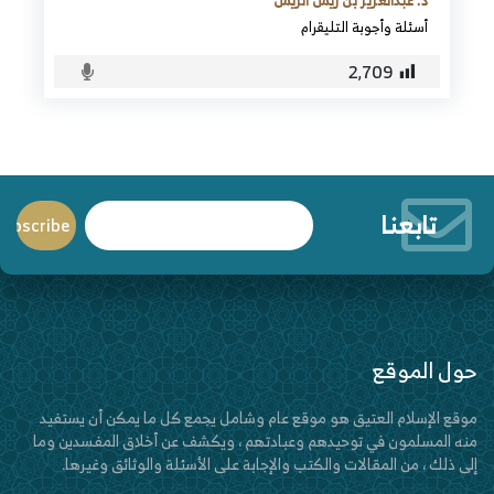
د. عبدالعزيز بن ريس الريس
أسئلة وأجوبة التليقرام
2٬709
تابعنا
حول الموقع
موقع الإسلام العتيق هو موقع عام وشامل يجمع كل ما يمكن أن يستفيد
منه المسلمون في توحيدهم وعبادتهم ، ويكشف عن أخلاق المفسدين وما
إلى ذلك ، من المقالات والكتب والإجابة على الأسئلة والوثائق وغيرها.