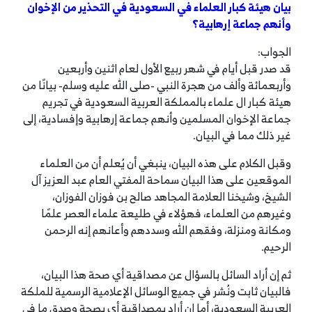
بيان هيئة كبار العلماء في السعودية في التحذير من الإخوان
وأنهم جماعة إرهابية؟
الجواب:
قد صدر قبل أيام في شهر ربيع الأول لعام اثنين وأربعين
وأربعمائة وألف من هجرة النبي -صلى الله عليه وسلم- بيانًا من
هيئة كبار ال علماء بالمملكة العربية السعودية في تجريم
جماعة الإخوان المسلمين وأنهم جماعة إرهابية وإفسادية، إلى
غير ذلك مما في البيان.
وقبل الكلام على هذه البيان، ينبغي أن يُعلم أن من العلماء
الموقعين على هذا البيان سماحة المفتي العام عبد العزيز آل
الشيخ، وشيخنا العلامة المجاهد صالح بن فوزان الفوزان،
وغيرهم من العلماء، فهؤلاء في طليعة علماء العصر علمًا
ومكانة ومنزلة، وفقهم الله وسددهم وأعانهم إنه الرحمن
الرحيم.
ثم إن أراد السائل بالسؤال عن مصداقية أي صحة هذا البيان،
فالبيان ثابت ونُشر في جميع الوسائل الإعلامية الرسمية للملكة
العربية السعودية، أما إن أراد بمصداقية أي بصحة وصدق ما في