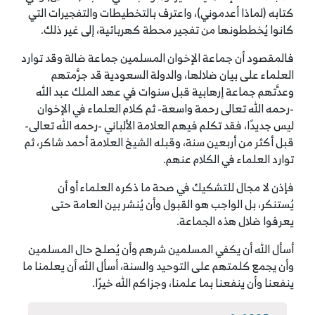
كتابه (لماذا أعدموني)، واعترف بالتخطيطات والتفجيرات التي
كانوا يُخططونها من تفجير محطة كهربائية، إلى غير ذلك.
فالمقصود أن جماعة الإخوان المسلمين جماعة ضالة وقد توارد
العلماء على بيان ضلالها، والدولة السعودية قد جرَّمتهم
وعدَّتهم جماعة إرهابية قبل سنوات في عهد الملك عبد الله
-رحمه الله تعالى رحمة واسعة- ثم كلام العلماء في الإخوان
ليس جديدًا، فقد تكلم فيهم العلامة الألباني -رحمه الله تعالى-
قبل أكثر من أربعين سنة، وقبله الشيخ العلامة أحمد شاكر، ثم
توارد العلماء في الكلام عنهم.
فإذن لا مجال للتشكيك في صحة ما ذكره العلماء أو أن
يُستنكر، بل الواجب هو القبول وأن يُنشر بين العامة حتى
يعرفوا ضلال هذه الجماعة.
أسأل الله أن يكفي المسلمين شرهم وأن يُصلح حال المسلمين
وأن يجمع كلمتهم على التوحيد والسنة، أسأل الله أن يعلمنا ما
ينفعنا وأن ينفعنا بما علمنا، وجزاكم الله خيرًا.