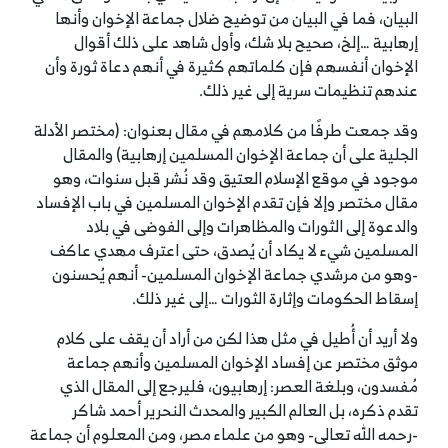
البيان، فما في البيان من توضيح ضلال جماعة الإخوان وأنها
إرهابية …إلخ، صحيح بلا شك، وأول شاهد على ذلك أقوال
الإخوان أنفسهم فإن كلماتهم كثيرة في أنهم دعاة ثورة وأن
عندهم تنظيمات سرية إلى غير ذلك.
وقد جمعت طرفًا من كلامهم في مقال بعنوان: (مختصر الأدلة
الجلية على أن جماعة الإخوان المسلمين إرهابية) والمقال
موجود في موقع الإسلام العتيق وقد نُشر قبل سنوات، وهو
مقال مختصر وإلا فإن تقدم الإخوان المسلمين في باب الإفساد
والدعوة إلى الثورات والمظاهرات وإلى الفوضى في بلاد
المسلمين شيء لا يكاد أن يُصدق، حتى اعترف مهدي عاكف
-وهو من مرشدي جماعة الإخوان المسلمين- أنهم يُحسنون
إسقاط الحكومات وإثارة الثورات …إلى غير ذلك.
ولا أريد أن أُطيل في مثل هذا لكن من أراد أن يقف على كلام
موثق مختصر عن إفساد الإخوان المسلمين وأنهم جماعة
مُفسدون، وبلغة العصر: إرهابيون، فليرجع إلى المقال الذي
تقدم ذكره، بل العالم الكبير والمحدث النحرير أحمد شاكر
-رحمه الله تعالى- وهو من علماء مصر، ومن المعلوم أن جماعة