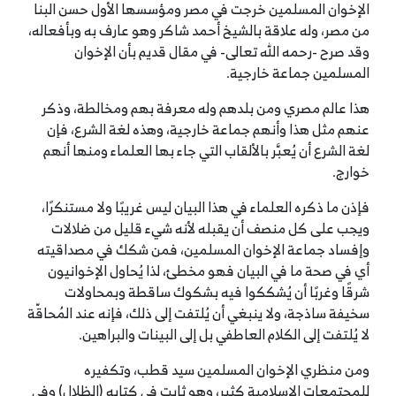
الإخوان المسلمين خرجت في مصر ومؤسسها الأول حسن البنا
من مصر، وله علاقة بالشيخ أحمد شاكر وهو عارف به وبأفعاله،
وقد صرح -رحمه الله تعالى- في مقال قديم بأن الإخوان
المسلمين جماعة خارجية.
هذا عالم مصري ومن بلدهم وله معرفة بهم ومخالطة، وذكر
عنهم مثل هذا وأنهم جماعة خارجية، وهذه لغة الشرع، فإن
لغة الشرع أن يُعبَّر بالألقاب التي جاء بها العلماء ومنها أنهم
خوارج.
فإذن ما ذكره العلماء في هذا البيان ليس غريبًا ولا مستنكرًا،
ويجب على كل منصف أن يقبله لأنه شيء قليل من ضلالات
وإفساد جماعة الإخوان المسلمين، فمن شكك في مصداقيته
أي في صحة ما في البيان فهو مخطئ، لذا يُحاول الإخوانيون
شرقًا وغربًا أن يُشككوا فيه بشكوك ساقطة وبمحاولات
سخيفة ساذجة، ولا ينبغي أن يُلتفت إلى ذلك، فإنه عند المُحاقّة
لا يُلتفت إلى الكلام العاطفي بل إلى البينات والبراهين.
ومن منظري الإخوان المسلمين سيد قطب، وتكفيره
للمجتمعات الإسلامية كثير، وهو ثابت في كتابه (الظلال) وفي