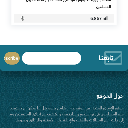
المسلمين
6٬867
تابعنا
حول الموقع
موقع الإسلام العتيق هو موقع عام وشامل يجمع كل ما يمكن أن يستفيد
منه المسلمون في توحيدهم وعبادتهم ، ويكشف عن أخلاق المفسدين وما
إلى ذلك ، من المقالات والكتب والإجابة على الأسئلة والوثائق وغيرها.