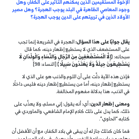
الإخوة المستقيمين الذين يمكنهم التأثير على الكفار، وهل
وجود المعاصي الظاهرة في البلد يوجب الهجرة؟ وهل مصير
الأولاد الذين في تربيتهم على الدين يوجب الهجرة؟
يقال جوابًا على هذا السؤال:
الهجرة في الشريعة إنما تجب
على المستضعف الذي لا يستطيع إظهار دينه، كما قال
سبحانه:
﴿إِلَّا الْمُسْتَضْعَفِينَ مِنَ الرِّجَالِ وَالنِّسَاءِ وَالْوِلْدَانِ لَا
يَسْتَطِيعُونَ حِيلَةً وَلَا يَهْتَدُونَ سَبِيلًا ﴾
[النساء: 98]
فإذن هذه الآية دلَّت على أن اللوم والذنب هو على الذي لا
يستطيع إظهار دينه، أما من يستطيع إظهار دينه فليس داخلًا
في الذنب، هذا بدلالة مفهوم المخالفة.
ومعنى إظهار الدين:
أي: أنه يقول: إني مسلم، ولا يعذَّب على
ذلك، كما يدل على ذلك كلام الإمام الشافعي، والماوردي في
كتابه “الحاوي”.
فما كان كذلك جاز له أن يبقى في بلاد الكفار، مع أن الأفضل أن
يهاجر من باب سلامة النفس، وأن يعيش في بلاد المسلمين،