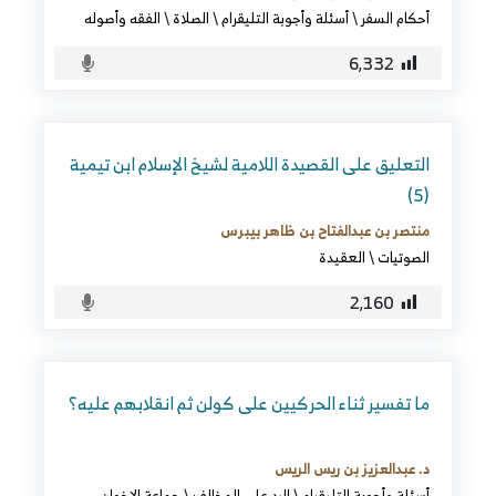
أحكام السفر
\
أسئلة وأجوبة التليقرام
\
الصلاة
\
الفقه وأصوله
6٬332
التعليق على القصيدة اللامية لشيخ الإسلام ابن تيمية
(5)
منتصر بن عبدالفتاح بن ظاهر بيبرس
الصوتيات
\
العقيدة
2٬160
ما تفسير ثناء الحركيين على كولن ثم انقلابهم عليه؟
د. عبدالعزيز بن ريس الريس
أسئلة وأجوبة التليقرام
\
الرد على المخالف
\
جماعة الإخوان