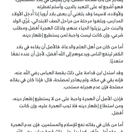
فهو أشجع له على التعبد بالدين، وأسلم لفطرته
ولأولاده،
لاسيما وقد بلغني أن بعض بلاد أروبا إذا أُدخِل الأولاد
المدارس، وبلغوا مرحلة من مراحل الصف الابتدائي، عُرِّي الولد
والبنت حتى يزيلوا الحياء عنهم، ولذلك الهجرة أفضل ومطلب
شرعي، وإن كانت ليست واجبة لمن يستطيع إظهار دينه.
أما من كان من أهل العلم والدعاة، فالأصل أن بقاءه في بلاد
الكفر لينفع الناس ويدعوهم إلى الله أفضل، لأجل أن عنده نفعًا
متعديًا.
وقد استدل ابن قدامة على ذلك بقصة العباس رضي الله عنه،
فإنه بقي في مكة، ولم يهاجر لمصلحة، قال: فإذا كان في بقائه
مصلحة فإن عدم هجرته مستحب.
فإذن، الأصل أن الهجرة واجبة على من لا يستطيع إظهار دينه،
ومن استطاع إظهار دينه فلا تجب الهجرة عليه، وإن كانت
أفضل.
أما من كان في بقائه نفع للإسلام والمسلمين، فإن عدم الهجرة
في حقه أولى وآكد، كما يدل على ذلك قصة عباس رضي الله