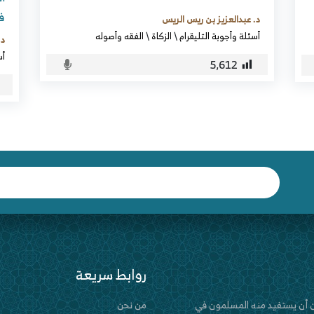
فم
د. عبدالعزيز بن ريس الريس
أسئلة وأجوبة التليقرام
\
الزكاة
\
الفقه وأصوله
د.
أس
5٬612
روابط سريعة
 أن يستفيد منه المسلمون في
من نحن