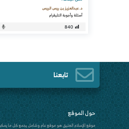
د. عبدالعزيز بن ريس الريس
أسئلة وأجوبة التليقرام
840
تابعنا
حول الموقع
موقع الإسلام العتيق هو موقع عام وشامل يجمع كل ما يمكن