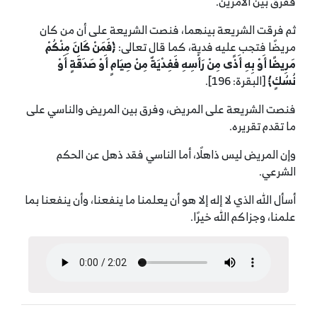
ففرق بين الأمرين.
ثم فرقت الشريعة بينهما، فنصت الشريعة على أن من كان
مريضًا فتجب عليه فدية، كما قال تعالى:
﴿
فَمَنْ كَانَ مِنْكُمْ
مَرِيضًا أَوْ بِهِ أَذًى مِنْ رَأْسِهِ فَفِدْيَةٌ مِنْ صِيَامٍ أَوْ صَدَقَةٍ أَوْ
نُسُكٍ
﴾
[البقرة: 196].
فنصت الشريعة على المريض، وفرق بين المريض والناسي على
ما تقدم تقريره.
وإن المريض ليس ذاهلًا، أما الناسي فقد ذهل عن الحكم
الشرعي.
أسأل الله الذي لا إله إلا هو أن يعلمنا ما ينفعنا، وأن ينفعنا بما
علمنا، وجزاكم الله خيرًا.