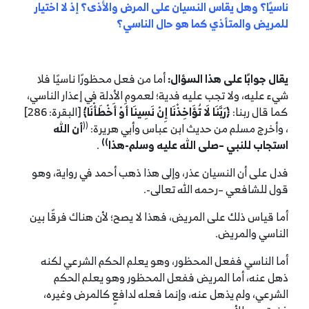
ناسيًا؟ وهل يقاس النسيان على المرض والأذى؟ إذ لا اختيار
للمريض والمتأذي كما هو حال الناسي؟
يقال جوابًا على هذا السؤال:
أما من فعل محظورًا ناسيًا فلا
شيء عليه، ولا تجب عليه فدية؛ لعموم الأدلة في إعذار الناسي،
كما قال ربنا:
﴿
رَبَّنَا لَا تُؤَاخِذْنَا إِنْ نَسِينَا أَوْ أَخْطَأْنَا
﴾
[البقرة: 286]
((
، وأخرج مسلم من حديث ابن عباس وأبي هريرة:
أن الله
))
استجاب للنبي
–
صلى الله عليه وسلم-هذا
.
فدل على أن النسيان عذر، وإلى هذا ذهب أحمد في رواية، وهو
قول للشافعي –رحمه الله تعالى-.
أما قياس ذلك على المريض، فهذا لا يصح؛ لأن هناك فرقًا بين
الناسي والمريض.
أما الناسي ففعل المحظور، وهو يعلم الحكم الشرعي لكنه
ذهل عنه، أما المريض ففعل المحظور وهو يعلم الحكم
الشرعي، ولم يذهل عنه، وإنما فعله لدافعٍ كالمرض وغيره،