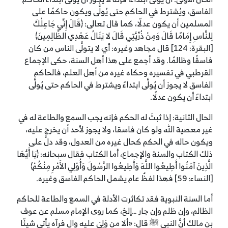
الفاسق، ويُشترط في الحاكم حتى يُولَّى ويكون حاكمًا على
المسلمين أن يكون عدلًا، كما قال تعالى: ﴿قَالَ إِنِّي جَاعِلُكَ
لِلنَّاسِ إِمَامًا قَالَ وَمِنْ ذُرِّيَّتِي قَالَ لا يَنَالُ عَهْدِي الظَّالِمِينَ﴾
[البقرة: 124] قال مجاهد وغيره: أي لا يتولَّى الناس من كان
فاسقًا وظالمًا. وقد أجمع على هذا أهل السنة، حكى الإجماع
القرطبي في تفسيره وحكاه غيره من أهل العلم، فالحاكم
الفاسق لا يجوز أن يُولَّى ابتداءً ويشترط في الحاكم حتى يُولَّى
ابتداءً أن يكون عدلًا.
الحال الثانية: إذا ثبتَ له الحكم فإنه يجب السمع والطاعة له في
غير معصية الله ولو كان فاسقا، ولا يجوز لأحد أن يخرج عليه،
ويكون حاله في الحكم كحال غيره من العدول، وقد دلَّ على
ذلك الكتاب والسنة والإجماع، أما الكتاب فقال سبحانه: ﴿يَا أَيُّهَا
الَّذِينَ آمَنُوا أَطِيعُوا اللَّهَ وَأَطِيعُوا الرَّسُولَ وَأُوْلِي الأَمْرِ مِنْكُمْ﴾
[النساء: 59] فهذا لفظٌ عام يشمل الحاكم الفاسق وغيره.
أما السنة النبوية فقد تكاثرت الأدلة في السمع والطاعة للحاكم
الظالم، وإن ظلم وإن جار …إلخ، كما روى الإمام مسلم عن عوف
بن مالك أنَّ النبي ﷺ قال: «ألا من وَلِيَ عليه والٍ فرآه يأتي شيئًا