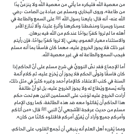
من معصية الله فليكره ما يأتي من معصية الله ولا ينزعنَّ يدًا
من طاعة»، وروى البخاري ومسلم عن عبادة بن الصامت -رضي
الله عنه- أنه قال: بايعنا رسول الله ﷺ على السمع والطاعة في
عسرنا ويسرنا ومنشطنا ومكرهنا وأثرةٍ علينا، وألا نُنازع الأمر
أهله ما لم تروا كفرًا بواحًا عندكم من الله فيه برهان.
والاستثناء معيار العموم، يعني: إلا تروا كفرًا بواحًا، فإن رأيتم
غير ذلك فلا يجوز الخروج عليه، مهما كان فاسقًا بما أنه مسلم
فيجب السمع والطاعة له في غير معصية الله.
أما الإجماع فقد نصَّ النوويُّ في شرح مسلم على أنَّ الحاكم إذا
كان فاسقًا وتولَّى الحكم فلا يجوز أن يُخرَج عليه، ثم كلام أئمة
السنة في كتب الاعتقاد كالإمام أحمد وغيره كثيرٌ في مثل ذلك،
وأنه يُسمع ويُطاع له ولا يجوز الخروج عليه، بل لو أنَّ طائفةً
أرادت الخروج عليه لوَجَبَ على المسلمين الذين هم تحت حكم
هذا الحاكم أن يُقاتلوا معه ضد هذه الطائفة، كما روى الإمام
مسلم من حديث عرفجة الأشجعي أنَّ النبي ﷺ قال: «من أتاكم
وأمركم جميع وأراد أن يُفرِّق أمركم فاقتلوه كائنًا من كان».
ومما يُقرره أهل العلم أنه ينبغي أن تُجمع القلوب على الحاكم،