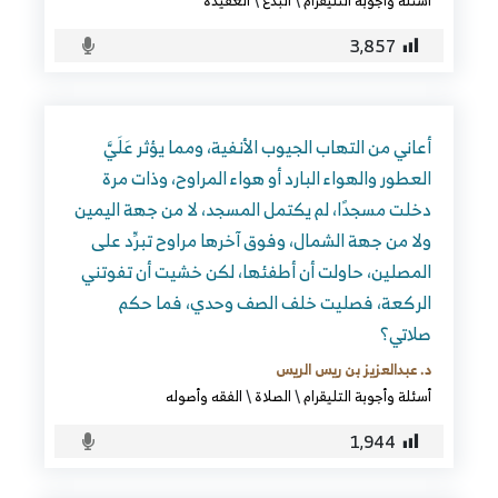
أسئلة وأجوبة التليقرام
\
البدع
\
العقيدة
3٬857
أعاني من التهاب الجيوب الأنفية، ومما يؤثر عَلَيَّ
العطور والهواء البارد أو هواء المراوح، وذات مرة
دخلت مسجدًا، لم يكتمل المسجد، لا من جهة اليمين
ولا من جهة الشمال، وفوق آخرها مراوح تبرِّد على
المصلين، حاولت أن أطفئها، لكن خشيت أن تفوتني
الركعة، فصليت خلف الصف وحدي، فما حكم
صلاتي؟
د. عبدالعزيز بن ريس الريس
أسئلة وأجوبة التليقرام
\
الصلاة
\
الفقه وأصوله
1٬944