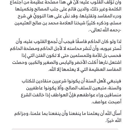
وأن تُؤلَّف القلوب عليه؛ لأنَّ في هذا مصلحةً عظيمة من اجتماع
الكلمة وغير ذلك، والدين قائم على جلب المصالح وتكميلها
ودرء المفاسد وتقليلها، وقد نصَّ على هذا النوويُّ في شرح
مسلم، وذكره كثيرًا شيخنا العلامة محمد بن صالح العثيمين
-رحمه الله تعالى-.
لذا ولو كان الحاكم فاسقًا فيجب أن تُجمع القلوب عليه، وأن
تُستر عيوبه، وأن تُنشر محاسنه لا لأجل الحاكم ومصلحة الحاكم
فحسب بل للأمة وللمسلمين حتى لا تكون الفتن التي إذا
اشتعل نارها أكلت الأخضر واليابس والصغير والكبير، وحصلت
المفاسد العظيمة التي لا يعلمها إلا الله.
فينبغي لأهل السنة أن يكونوا شرعيين منقادين للكتاب
والسنة، متبعين للسلف الصالح، وألا يكونوا عاطفيين
منساقين وراء عواطفهم فإنَّ العواطف إذا خالفت الشرع
أصبحت عواصف.
أسأل الله أن يعلمنا ما ينفعنا وأن ينفعنا بما علمنا، وجزاكم
الله خيرًا.