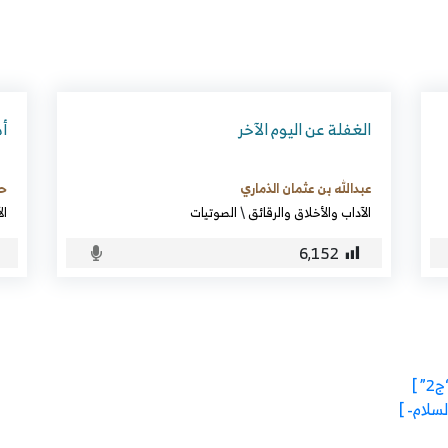
الغفلة عن اليوم الآخر
أص
عبدالله بن عثمان الذماري
حم
الآداب والأخلاق والرقائق
\
الصوتيات
ال
6٬152