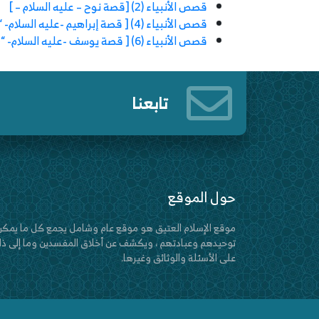
قصص الأنبياء (2) [قصة نوح – عليه السلام – ]
قصص الأنبياء (4) [ قصة إبراهيم -عليه السلام- “ج1” ]
قصص الأنبياء (6) [ قصة يوسف -عليه السلام- “ج1” ]
تابعنا
حول الموقع
موقع الإسلام العتيق هو موقع عام وشامل يجمع كل ما يمكن
توحيدهم وعبادتهم ، ويكشف عن أخلاق المفسدين وما إلى ذلك
على الأسئلة والوثائق وغيرها.