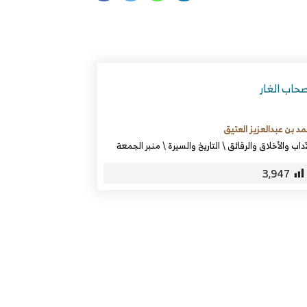
حاب الغار
د بن عبدالعزيز العتيق
آداب والأخلاق والرقائق
\
التاريخ والسيرة
\
منبر الجمعة
3٬947