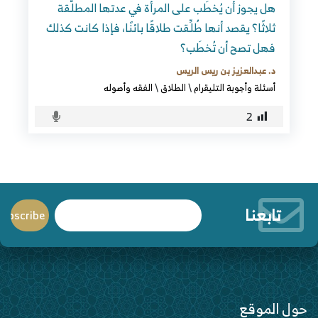
هل يجوز أن يُخطَب على المرأة في عدتها المطلَّقة
ثلاثًا؟ يقصد أنها طُلِّقت طلاقًا بائنًا، فإذا كانت كذلك
فهل تصح أن تُخطَب؟
د. عبدالعزيز بن ريس الريس
أسئلة وأجوبة التليقرام
\
الطلاق
\
الفقه وأصوله
2
تابعنا
حول الموقع