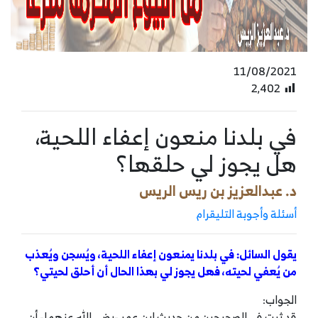
11/08/2021
2٬402
في بلدنا منعون إعفاء اللحية،
هل يجوز لي حلقها؟
د. عبدالعزيز بن ريس الريس
أسئلة وأجوبة التليقرام
يقول السائل: في بلدنا يمنعون إعفاء اللحية، ويُسجن ويُعذب
من يُعفي لحيته، فهل يجوز لي بهذا الحال أن أحلق لحيتي؟
الجواب:
قد ثبت في الصحيحين من حديث ابن عمر -رضي الله عنهما- أن