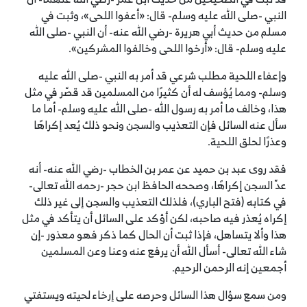
النبي -صلى الله عليه وسلم- قال: «أعفوا اللحى»، وثبت في
مسلم من حديث أبي هريرة -رضي الله عنه- أن النبي -صلى الله
عليه وسلم- قال: «أرخوا اللحى وخالفوا المشركين».
وإعفاء اللحية مطلب شرعي قد أمر به النبي -صلى الله عليه
وسلم- ومما يُؤسف له أن كثيرًا من المسلمين قد قصّر في مثل
هذا، وخالف ما أمر به رسول الله -صلى الله عليه وسلم- أما ما
سأل عنه السائل فإن التعذيب والسجن ونحو ذلك يُعد إكراهًا
وعذرًا لحلق اللحية.
فقد روى عبد بن حميد عن عمر بن الخطاب -رضي الله عنه- أنه
عدّ السجن إكراهًا، وصححه الحافظ ابن حجر -رحمه الله تعالى-
في كتابه (فتح الباري)، فلذلك التعذيب والسجن إلى غير ذلك
إكراه يُعذر فيه صاحبه، لكن أؤكد على السائل أن يتأكد في مثل
هذا وألا يتساهل، فإذا ثبت أن الحال كما ذكر فهو معذور -إن
شاء الله تعالى- أسأل الله أن يرفع عنه وعنا وعن المسلمين
أجمعين إنه الرحمن الرحيم.
ومن سمع سؤال هذا السائل وحرصه على إرخاء لحيته ويستفتي