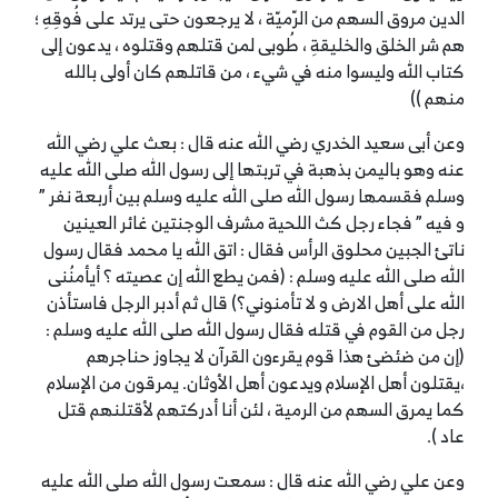
الدين مروق السهم من الرّميّة ، لا يرجعون حتى يرتد على فُوقِهِ ؛
هم شر الخلق والخليقةِ ، طُوبى لمن قتلهم وقتلوه ، يدعون إلى
كتاب الله وليسوا منه في شيء ، من قاتلهم كان أولى بالله
منهم ))
وعن أبى سعيد الخدري رضي الله عنه قال : بعث علي رضي الله
عنه وهو باليمن بذهبة في تربتها إلى رسول الله صلى الله عليه
وسلم فقسمها رسول الله صلى الله عليه وسلم بين أربعة نفر ”
و فيه ” فجاء رجل كث اللحية مشرف الوجنتين غائر العينين
ناتئ الجبين محلوق الرأس فقال : اتق الله يا محمد فقال رسول
الله صلى الله عليه وسلم : (فمن يطع الله إن عصيته ؟ أيأمنُنى
الله على أهل الارض و لا تأمنوني؟) قال ثم أدبر الرجل فاستأذن
رجل من القوم في قتله فقال رسول الله صلى الله عليه وسلم :
(إن من ضئضئ هذا قوم يقرءون القرآن لا يجاوز حناجرهم
،يقتلون أهل الإسلام ويدعون أهل الأوثان. يمرقون من الإسلام
كما يمرق السهم من الرمية ، لئن أنا أدركتهم لأقتلنهم قتل
عاد ).
وعن علي رضي الله عنه قال : سمعت رسول الله صلى الله عليه