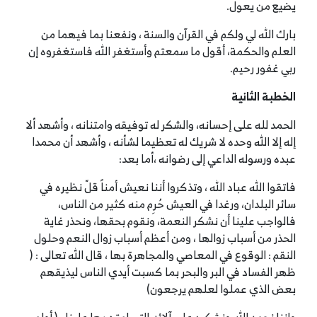
يضيع من يعول.
بارك الله لي ولكم في القرآن والسنة ، ونفعنا بما فيهما من
العلم والحكمة، أقول ما سمعتم وأستغفر الله فاستغفروه إن
ربي غفور رحيم.
الخطبة الثانية
الحمد لله على إحسانه، والشكر له توفيقه وامتنانه ، وأشهد ألا
إله إلا الله وحده لا شريك له تعظيما لشأنه ، وأشهد أن محمدا
عبده ورسوله الداعي إلى رضوانه ،أما بعد:
فاتقوا الله عباد الله ، وتذكروا أننا نعيش أمناً قلّ نظيره في
سائر البلدان، ورغدا في العيش حُرِم منه كثير من الناس،
فالواجب علينا أن نشكر النعمة، ونقوم بحقها، ونحذر غاية
الحذر من أسباب زوالها ، ومن أعظم أسباب زوال النعم وحلول
النقم : الوقوع في المعاصي والمجاهرة بها ، قال الله تعالى : (
ظهر الفساد في البر والبحر بما كسبت أيدي الناس ليذيقهم
بعض الذي عملوا لعلهم يرجعون)