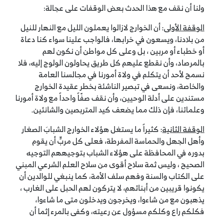
ولنا أن نقف مع هذا الحدث بعض الوقفات على عجالة:
الوقفة الأولى
: أن الخوارج لازالوا يعملون الليل مع النهار للنيل
من بلادنا، ويسعون في خرابها، فالواجب علينا سواء كنا دعاة
أو خطباء أو مربين ، بل وعلى كل مواطن أن نكون لهم
بالمرصاد، وأن نقطع عليهم كل طريق يحاولون الولوج إليه، فلا
نسمح لأحد أن يتكلم في ولاة أمورنا في مجالسنا العامة
والخاصة، ونسعى في تبصير الناشئة بخطر عقيدة الخوارج
مستندين على أدلة الوحيين، وأن نقف صفّاً واحداً مع ولاة أمورنا
وعلمائنا، فإن ذلك مما يضعف كيد المتربصين والشانئين.
الوقفة الثانية
: كثيراً ما يستغل هؤلاء الخوارج الشبابَ الصغار
وأهل الجهل والحماسة المفرطة، فعلى كل مربٍّ أن يقوم
بدوره في المحافظة على هؤلاء الشباب بتوجيههم التوجيه
الصحيح ، وليس ثمة سلاح أقوى من سلاح العلم الشرعي المبني
على الكتاب والسنة وفهم سلف الأمة، كما ينبغي للوالدين أن
يكونوا قريبين من أبنائهم، لا يتركون لهم الحبل على الغارب ،
يذهبون مع من شاءوا، ويخرجون ويدخلون متى ما شاءوا،
فكلكم راع وكلكم مسؤول عن رعيته، وكفى بالمرء إثما أن