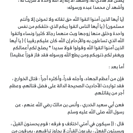
يضلل فلا هادي له، وأشهد ألا إله إلا الله وحده لا شريك له ،
وأشهد أن محمدا عبده ورسوله:
(يا أيها الذين آمنوا اتقوا الله حق تقاته ولا تموتن إلا وأنتم
مسلمون) ( يا أيها الناس اتقوا ربكم الذي خلقكم من نفس
واحدة وخلق منها زوجها وبث منهما رجالا كثيرا ونساء واتقوا
الله الذي تساءلون به والأرحام إن الله كان عليكم رقيبا ) ( يا أيها
الذين آمنوا اتقوا الله وقولوا قولا سديدا * يصلح لكم أعمالكم
ويغفر لكم ذنوبكم ومن يطع الله ورسوله فقد فاز فوزاً عظيما)
أما بعد :
فإن من أعظم الجهاد، وأجله قدراً، وأكثره أجراً : قتال الخوارج ،
فقد تواردت الأحاديث الصحيحة الدالة على فضل قتالهم، وعظم
أجر من يقاتلهم.
فعن أبي سعيد الخدري ، وأنس بن مالك رضي الله عنهم ، عن
رسول الله صلى الله عليه وسلم
قال : (( سيكون في أمتي اختلاف و فرقه ؛ قوم يحسنونَ القيلَ ،
ويسيئون الفعلَ ، يقرءونَ القرآن لا يجاوز تراقيهم ، يمرقون من