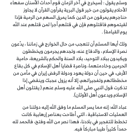
وسلم يقول : (سيخرج في آخر الزمان قوم أحداث الأسنان سفهاء
الأحلام يقولون من خير قول البرية يقرأون القرآن لا يجاوز
حناجرهم يمرقون من الدين كما يمرق السهم من الرمية فإذا
لقيتموهم فاقتلوهم فإن في قتلهم أجرا لمن قتلهم عند الله
يوم القيامة) .
ولك أيها المسلم أن تتعجب من حال الخوارج في زماننا ، يدّعون
نصرة الإسلام ، والدفاع عنه، وتجدهم يجرمون ويخططون
ويكيدون ببلاد التوحيد، بلاد السنة والحكم بالشريعة، حامية
الحرمين وخادمتهما، وناصرة قضايا أهل الإسلام في كل بقاع
الأرض، في حين أن دولة يهود ودولة الرفض إيران في مأمن من
مخططاتهم وتفجيراتهم، إلا أنه يزول عجبك وينقضي إذا
تذكرت قول النبي صلى الله عليه وسلم عنهم ( يقتلون أهل
الإسلام ويدعون أهل الأوثان).
عباد الله: إنه مما يسر المسلم ما وفق الله إليه دولتنا من
العمليات الاستباقية ، التي أطاحت بعناصر إرهابية كانت
تخطط للتفجير في بلادنا، فهذا نصر من الله وفتح، فالحمد لله
حمداً كثيراً طيبا مباركاً فيه.