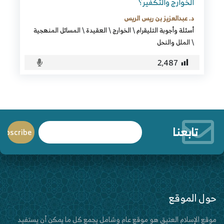
الخوارج والتكفير؟
د. عبدالعزيز بن ريس الريس
أسئلة وأجوبة التليقرام
\
الخوارج
\
العقيدة
\
المسائل المنهجية
\
الملل والنحل
2٬487
تابعنا
حول الموقع
موقع الإسلام العتيق هو موقع عام وشامل يجمع كل ما يمكن أن يستفيد