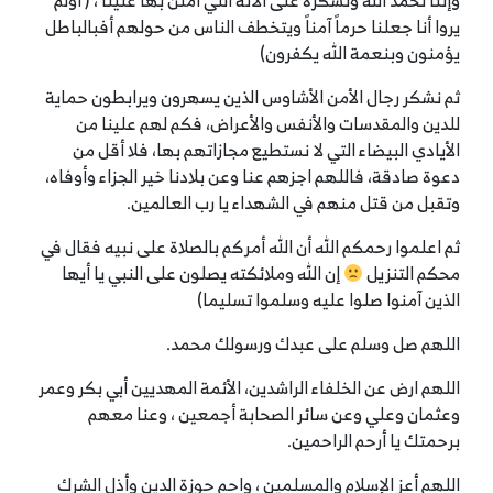
وإننا نحمد الله ونشكره على آلائه التي امتن بها علينا ، ( أولم
يروا أنا جعلنا حرماً آمناً ويتخطف الناس من حولهم أفبالباطل
يؤمنون وبنعمة الله يكفرون)
ثم نشكر رجال الأمن الأشاوس الذين يسهرون ويرابطون حماية
للدين والمقدسات والأنفس والأعراض، فكم لهم علينا من
الأيادي البيضاء التي لا نستطيع مجازاتهم بها، فلا أقل من
دعوة صادقة، فاللهم اجزهم عنا وعن بلادنا خير الجزاء وأوفاه،
وتقبل من قتل منهم في الشهداء يا رب العالمين.
ثم اعلموا رحمكم الله أن الله أمركم بالصلاة على نبيه فقال في
محكم التنزيل
إن الله وملائكته يصلون على النبي يا أيها
الذين آمنوا صلوا عليه وسلموا تسليما)
اللهم ‎صل وسلم على عبدك ورسولك محمد.
اللهم ارض عن الخلفاء الراشدين، الأئمة المهديين أبي بكر وعمر
وعثمان وعلي وعن سائر الصحابة أجمعين ، وعنا معهم
برحمتك يا أرحم الراحمين.
اللهم أعز الإسلام والمسلمين ، واحم حوزة الدين وأذل الشرك