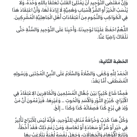
وَإِنَّ مَقْتَضَى التَّوْحِيدِ أَنْ يَمْتَلِئَ الْقَلْبُ تَعَلُّقًا بِاللَّهِ وَحْدَهُ، وَلَا
يُنْسَبُ الْخَيْرُ أَوِ الشَّرُّ لِأَسْبَابٍ وَهْمِيَّةٍ لَا إِرَادَةَ لَهَا، وَأَنَّ اعْتِقَادَ هَذَا
فِي الْكَوَاكِبِ وَالنُّجُومِ مِنَ اعْتِقَادَاتِ أَهْلِ الْجَاهِلِيَّةِ الْمُشْرِكِينَ.
اللَّهُمَّ احْفَظْ عَلَيْنَا تَوْحِيدَنَا، وَأَحْيِنَا عَلَى التَّوْحِيدِ وَالسُّنَّةِ حَتَّى
نَلْقَاكَ رَاضِيًا عَنَّا.
الخطبة الثانية:
الْحَمْدُ لِلَّهِ وَكَفَى، وَالصَّلَاةُ وَالسَّلَامُ عَلَى النَّبِيِّ الْمُجْتَبَى وَرَسُولِهِ
الْمُصْطَفَى، أَمَّا بَعْدُ:
فَمِمَّا شَاعَ كَثِيرًا بَيْنَ جُهَّالِ الْمُسْلِمِينَ وَالْكَافِرِينَ الِاعْتِقَادُ فِي
الْأَبْرَاجِ، كَبُرْجِ الثَّوْرِ وَالْأَسَدِ وَالْحُوتِ … وَغَيْرِهَا، فَيَزْعُمُونَ أَنَّ مَنْ
وُلِدَ فِي بُرْجٍ كَذَا فَصِفَاتُهُ كَذَا وَكَذَا … إِلَخَ.
وَكُلُّ هَذَا كَذِبٌ وَخُرَافَةٌ مُنَافٍ لِلتَّوْحِيدِ، فَإِنَّهُ لَيْسَ لِلْأَبْرَاجِ تَأْثِيرٌ
فِي خَيْرٍ أَوْ شَرٍّ أَوْ سَعَادَةٍ أَوْ تَعَاسةٍ، وَمَنْ زَعَمَ ذَلِكَ فَقَدْ أَخْطَأَ،
وَتَابَعَ الْأَوْهَامَ وَالْجَهَالَاتِ، وَجَعَلَ نَفْسَهُ لُعْبَةً يَتَلَاعَبُ بِهَا