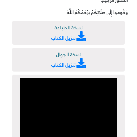
الْغَفُورُ الرَّحِيمُ.
وَقُومُوا إِلَى صَلَاتِكُمْ يَرْحَمْكُمُ اللَّهُ.
نسخة للطباعة
تنزيل الكتاب
نسخة للجوال
تنزيل الكتاب