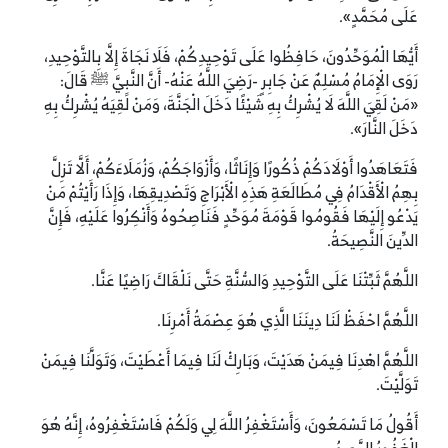
عَلَى مُحَمَّدٍ».
أَيُّهَا الْمُوَحِّدُونَ، حَافِظُوا عَلَى تَوْحِيدِكُمْ، فَلَا نَجَاةَ إِلَّا بِالتَّوْحِيدِ،
رَوَى الْإِمَامُ مُسْلِمٌ عَنْ جَابِرٍ -رَضِيَ اللَّهُ عَنْهُ- أَنَّ النَّبِيَّ ﷺ قَالَ:
«مَنْ لَقِيَ اللَّهَ لَا يُشْرِكُ بِهِ شَيْئًا دَخَلَ الْجَنَّةَ، وَمَنْ لَقِيَهُ يُشْرِكُ بِهِ
دَخَلَ النَّارَ».
فَتَعَاهَدُوا أَوْلَادَكُمْ ذُكُورًا وَإِنَاثًا، وَأَزْوَاجَكُمْ، وَزُمَلَاءَكُمْ، أَلَّا تَزِلَّ
بِهِمُ الْأَقْدَامُ فِي مُطَالَعَةِ هَذِهِ الْأَبْرَاجِ وَتَصْدِيقِهَا، وَإِذَا رَأَيْتُمْ مَنْ
يَدْعُو إِلَيْهَا فَقُومُوا قَوْمَةَ مُوَحِّدٍ فَنَاصِحُوهُ وَأَنْكِرُوا عَلَيْهِ، فَإِنَّ
الدِّينَ النَّصِيحَةُ.
اللَّهُمَّ ثَبِّتْنَا عَلَى التَّوْحِيدِ وَالسُّنَّةِ حَتَّى نَلْقَاكَ رَاضِيًا عَنَّا.
اللَّهُمَّ احْفَظْ لَنَا دِينَنَا الَّذِي هُوَ عِصْمَةُ أَمْرِنَا.
اللَّهُمَّ اهْدِنَا فِيمَنْ هَدَيْتَ، وَبَارِكْ لَنَا فِيمَا أَعْطَيْتَ، وَتَوَلَّنَا فِيمَنْ
تَوَلَّيْتَ.
أَقُولُ مَا تَسْمَعُونَ، وَأَسْتَغْفِرُ اللَّهَ لِي وَلَكُمْ فَاسْتَغْفِرُوهُ، إِنَّهُ هُوَ