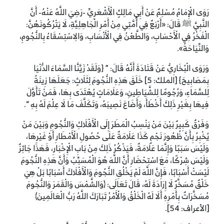
رَوَى الْإِمَامُ مُسْلِمٌ عَنْ أَبِي مَالِكٍ الْأَشْعَرِيِّ -رَضِيَ اللَّهُ عَنْهُ- أَنَّ
النَّبِيَّ ﷺ قَالَ: «أَرْبَعٌ فِي أُمَّتِي مِنْ أَمْرِ الْجَاهِلِيَّةِ، لَا يَتْرُكُونَهُنَّ:
الْفَخْرُ فِي الْأَحْسَابِ، وَالطَّعْنُ فِي الْأَنْسَابِ، وَالِاسْتِسْقَاءُ بِالنُّجُومِ،
وَالنِّيَاحَةُ».
وَرَوَى الْبُخَارِيُّ عَنْ قَتَادَةَ أَنَّهُ قَالَ: ” {وَلَقَدْ زَيَّنَّا السَّمَاءَ الدُّنْيَا
بِمَصَابِيحَ} [الملك: 5] خَلَقَ هَذِهِ النُّجُومَ لِثَلَاثٍ: جَعَلَهَا زِينَةً
لِلسَّمَاءِ، وَرُجُومًا لِلشَّيَاطِينِ، وَعَلَامَاتٍ يُهْتَدَى بِهَا، فَمَنْ تَأَوَّلَ
فِيهَا بِغَيْرِ ذَلِكَ أَخْطَأَ، وَأَضَاعَ نَصِيبَهُ، وَتَكَلَّفَ مَا لَا عِلْمَ لَهُ بِهِ “.
وَفَرْقٌ كَبِيرٌ بَيْنَ مَنْ يَنْسِبُ الْمَطَرَ إِلَى الْأَفْلَاكِ وَالنُّجُومِ وَبَيْنَ مَنْ
يُخْبِرُ بِأَنَّ ظُهُورَ نَجْمٍ كَذَا عَلَامَةٌ عَلَى حُصُولِ الْأَمْطَارِ أَوْ غَيْرِهَا،
وَلَيْسَ سَبَبًا وَإِنَّمَا عَلَامَةٌ، فَيَذْكُرُ ذَلِكَ مِنْ بَابِ الْإِخْبَارِ، فَهَذَا جَائِزٌ
وَلَيْسَ شِرْكًا، مَعَ اسْتِحْضَارِ أَنَّ اللَّهَ هُوَ الْمُسَبِّبُ وَأَنَّ هَذِهِ النُّجُومَ
لَيْسَتْ أَسْبَابًا، فَإِنَّ اللَّهَ لَمْ يَخْلُقِ النُّجُومَ وَالْأَفْلَاكَ أَسْبَابًا بَلْ هِيَ
خَلْقٌ مُسَخَّرٌ لَا إِرَادَةَ لَهُ، قَالَ تَعَالَى: ﴿وَالشَّمْسَ وَالْقَمَرَ وَالنُّجُومَ
مُسَخَّرَاتٌ بِأَمْرِهِ أَلَا لَهُ الْخَلْقُ وَالْأَمْرُ تَبَارَكَ اللَّهُ رَبُّ الْعَالَمِينَ﴾
[الأعراف: 54].