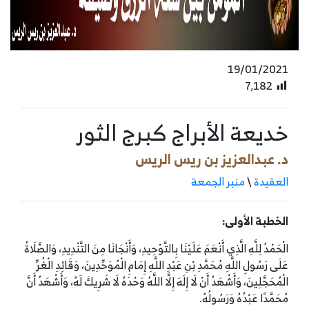
19/01/2021
7٬182
خديعة الأبراج كبرج الثور
د. عبدالعزيز بن ريس الريس
العقيدة
\
منبر الجمعة
الخطبة الأولى:
الْحَمْدُ لِلَّهِ الَّذِي أَنْعَمَ عَلَيْنَا بِالتَّوْحِيدِ، وَأَنْجَانَا مِنَ التَّنْدِيدِ، وَالصَّلَاةُ
عَلَى رَسُولِ اللَّهِ مُحَمَّدِ بْنِ عَبْدِ اللَّهِ إِمَامِ الْمُوَحِّدِينَ، وَقَائِدِ الْغُرِّ
الْمُحَجَّلِينَ، وَأَشْهَدُ أَنْ لَا إِلَهَ إِلَّا اللَّهُ وَحْدَهُ لَا شَرِيكَ لَهُ، وَأَشْهَدُ أَنَّ
مُحَمَّدًا عَبْدُهُ وَرَسُولُهُ.