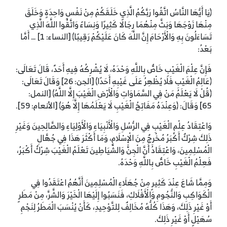
﴿يَا أَيُّهَا النَّاسُ اتَّقُوا رَبَّكُمُ الَّذِي خَلَقَكُمْ مِنْ نَفْسٍ وَاحِدَةٍ وَخَلَقَ
مِنْهَا زَوْجَهَا وَبَثَّ مِنْهُمَا رِجَالًا كَثِيرًا وَنِسَاءً وَاتَّقُوا اللَّهَ الَّذِي
تَسَاءَلُونَ بِهِ وَالْأَرْحَامَ إِنَّ اللَّهَ كَانَ عَلَيْكُمْ رَقِيبًا﴾ [النساء: 1] … أَمَّا
بَعْدُ:
فَإِنَّ عِلْمَ الْغَيْبِ خَاصٌّ بِاللَّهِ وَحْدَهُ، لَا يُشْرِكُهُ فِيهِ أَحَدٌ، قَالَ تَعَالَى:
﴿عَالِمُ الْغَيْبِ فَلَا يُظْهِرُ عَلَى غَيْبِهِ أَحَدًا﴾ [الجن: 26] وَقَالَ تَعَالَى:
﴿قُلْ لَا يَعْلَمُ مَنْ فِي السَّمَاوَاتِ وَالْأَرْضِ الْغَيْبَ إِلَّا اللَّهُ﴾ [النمل:
65] وَقَالَ: ﴿وَعِنْدَهُ مَفَاتِحُ الْغَيْبِ لَا يَعْلَمُهَا إِلَّا هُوَ﴾ [الأنعام: 59].
وَاعْتِقَادُ عِلْمِ الْغَيْبِ فِي الرُّسُلِ وَالْأَنْبِيَاءِ وَالْأَوْلِيَاءِ وَالصَّالِحِينَ وَغَيْرِ
ذَلِكَ شِرْكٌ أَكْبَرُ مُخْرِجٌ مِنَ الْإِسْلَامِ، وَمَا أَكْثَرَ هَذَا فِي جُهَّالِ
الْمُسْلِمِينَ، وَاعْتِقَادُ أَنَّ الْجِنَّ وَالشَّيَاطِينَ تَعْلَمُ الْغَيْبَ شِرْكٌ أَكْبَرُ،
فَعِلْمُ الْغَيْبِ خَاصٌّ بِاللَّهِ وَحْدَهُ.
وَمِمَّا شَاعَ عِنْدَ كَثِيرٍ مِنْ جُهَلَاءِ الْمُسْلِمِينَ أَنَّهُمُ اعْتَقَدُوا فِي
الْكَوَاكِبِ وَالنُّجُومِ وَالْأَفْلَاكِ، فَنَسَبُوا إِلَيْهَا الْخَيْرَ وَالشَّرَّ، مِنْ مَطَرٍ
أَوْ غَيْرِ ذَلِكَ، وَهَذَا كُلُّهُ مُخَالِفٌ لِلتَّوْحِيدِ، كَأَنْ يُنْسَبَ الْمَطَرُ لِنَجْمِ
سُهَيْلٍ أَوْ غَيْرِ ذَلِكَ.