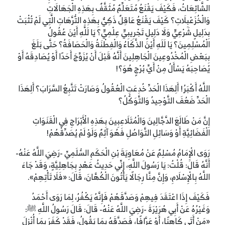
الشَّائِعَاتُ، فَكَيْفَ يَقْنَعُ مُتَعَلِّمٌ مُثَقَّفٌ بِهَذِهِ الْجَهَالَاتِ
وَالْخُزَعْبِلَاتِ؟ كَيْفَ يَقْنَعُ عَاقِلٌ ذَكِيٌّ بِهَذِهِ التُّرَّهَاتِ الَّتِي لَمْ تُثْبَتْ
بِدَلِيلٍ شَرْعِيٍّ وَلَا دَلِيلٍ تَجْرِيبِيٍّ عِلْمِيٍّ؟ يَا لَلَّهِ أَيْنَ عُقُولُ
الْمُسْلِمِينَ؟ يَا لَلَهِ أَيْنَ الذَّكَاءُ وَالْفِطْنَةُ وَالْحَصَافَةُ؟ حَتَّى بَلَغَ
بِبَعْضِ الْمُخْدُوعِينَ الْجَاهِلِينَ أَنَّهُ قَبْلَ أَنْ يُزَوِّجَ أَحَدًا أَوْ يُصَادِقَهُ أَوْ
يُصَاحِبَهُ يَسْأَلُ مِنْ أَيِّ بُرْجٍ هُوَ؟!
اللَّهُ أَكْبَرُ! أَلِهَذَا الْحَدِّ خُدِعَتِ الْعُقُولُ وَصَارَتْ تَتَّبِعُ السَّرَابَ؟ أَلِهَذَا
الْحَدِّ ضَعُفَ التَّوْحِيدُ وَالتَّوَكُّلُ؟
إِنَّ مَنْ طَالَعَ الدَّجَّالِينَ وَالْمُتَلَاعِبِينَ بِهَذِهِ الْأَبْرَاجِ فِي الْقَنَوَاتِ
الْفَضَائِيَّةِ أَوْ وَسَائِلِ التَّوَاصُلِ فَهُوَ آثِمٌ وَلَوْ لَمْ يُصَدِّقْهُمْ!
رَوَى الْإِمَامُ مُسْلِمٌ عَنْ مُعَاوِيَةَ بْنِ الْحَكَمِ السُّلَمِيِّ -رَضِيَ اللَّهُ عَنْهُ-
أَنَّهُ قَالَ: قُلْتُ: يَا رَسُولَ اللَّهِ، إِنِّي حَدِيثُ عَهْدٍ بِجَاهِلِيَّةٍ، وَقَدْ جَاءَ
اللَّهُ بِالْإِسْلَامِ، وَإِنَّ مِنَّا رِجَالًا يَأْتُونَ الْكُهَّانَ، قَالَ: «فَلَا تَأْتِهِمْ».
فَكَيْفَ إِذَا اعْتَقَدَ فِيهِمْ وَصَدَّقَهُمْ فَإِنَّهُ يَكْفُرُ، لِمَا رَوَى أَحْمَدُ
وَغَيْرُهُ عَنْ أَبِي هُرَيْرَةَ -رَضِيَ اللَّهُ عَنْهُ- قَالَ: قَالَ رَسُولُ اللَّهِ ﷺ:
«مَنْ أَتَى كَاهِنًا، أَوْ عَرَّافًا، فَصَدَّقَهُ بِمَا يَقُولُ، فَقَدْ كَفَرَ بِمَا أُنْزِلَ