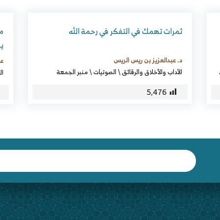
ثمرات تهمك في التفكر في رحمة الله
مع
يض
د. عبدالعزيز بن ريس الريس
عب
الآداب والأخلاق والرقائق
\
الصوتيات
\
منبر الجمعة
ال
5٬476