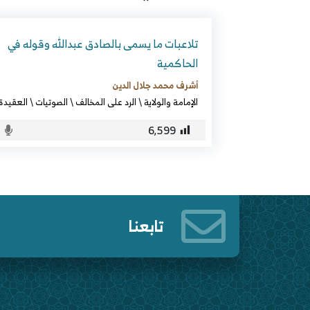
تلاعبات ما يسمى بالصادق عبدالله وقوله في
الحاكمية
أشرف محمد جلال الدين
الإمامة والولاية
\
الرد على المخالف
\
الصوتيات
\
العقيدة
6٬599
تابعنا