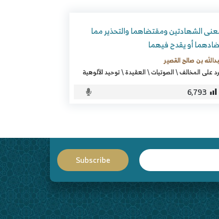
نى الشهادتين ومقتضاهما والتحذير مما
ادهما أو يقدح فيهما
دالله بن صالح القصير
رد على المخالف
\
الصوتيات
\
العقيدة
\
توحيد الألوهية
6٬793