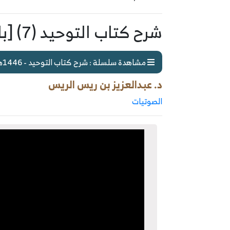
شرح كتاب التوحيد (7) [باب تفسير التوحيد وشهادة أن لا إله إلا الله]
مشاهدة سلسلة : شرح كتاب التوحيد - 1446هـ
د. عبدالعزيز بن ريس الريس
الصوتيات