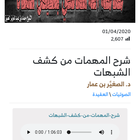
01/04/2020
2٬607
شرح المهمات من كشف
الشبهات
د. الصغيَّر بن عمار
الصوتيات
\
العقيدة
شرح-المهمات-من-كشف-الشبهات