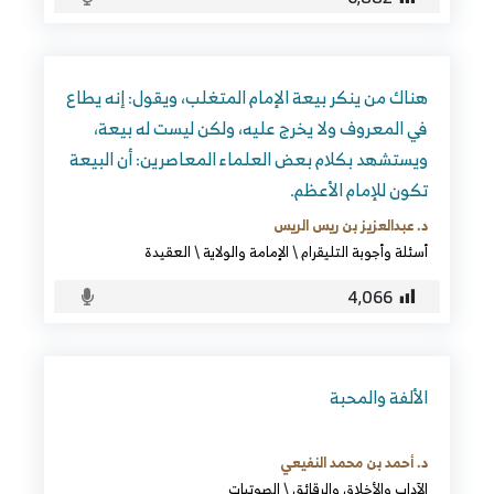
هناك من ينكر بيعة الإمام المتغلب، ويقول: إنه يطاع
في المعروف ولا يخرج عليه، ولكن ليست له بيعة،
ويستشهد بكلام بعض العلماء المعاصرين: أن البيعة
تكون للإمام الأعظم.
د. عبدالعزيز بن ريس الريس
أسئلة وأجوبة التليقرام
\
الإمامة والولاية
\
العقيدة
4٬066
الألفة والمحبة
د. أحمد بن محمد النفيعي
الآداب والأخلاق والرقائق
\
الصوتيات