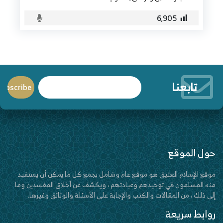
6٬905
تابعنا
حول الموقع
موقع الإسلام العتيق هو موقع عام وشامل يجمع كل ما يمكن أن يستفيد
منه المسلمون في توحيدهم وعبادتهم ، ويكشف عن أخلاق المفسدين وما
إلى ذلك ، من المقالات والكتب والإجابة على الأسئلة والوثائق وغيرها.
روابط سريعة