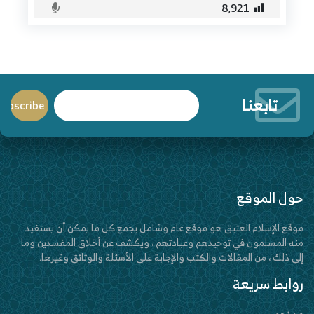
8٬921
تابعنا
حول الموقع
موقع الإسلام العتيق هو موقع عام وشامل يجمع كل ما يمكن أن يستفيد
منه المسلمون في توحيدهم وعبادتهم ، ويكشف عن أخلاق المفسدين وما
إلى ذلك ، من المقالات والكتب والإجابة على الأسئلة والوثائق وغيرها.
روابط سريعة
من نحن