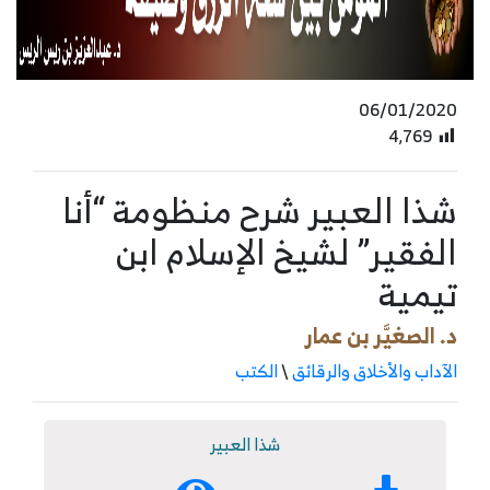
06/01/2020
4٬769
شذا العبير شرح منظومة “أنا
الفقير” لشيخ الإسلام ابن
تيمية
د. الصغيَّر بن عمار
الآداب والأخلاق والرقائق
\
الكتب
شذا العبير